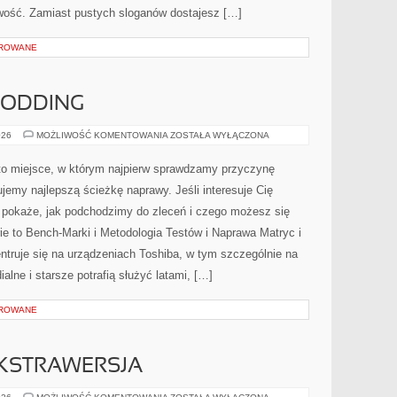
wość. Zamiast pustych sloganów dostajesz […]
OROWANE
 MODDING
DIY:
026
MOŻLIWOŚĆ KOMENTOWANIA
ZOSTAŁA WYŁĄCZONA
DRUK
3D
&
to miejsce, w którym najpierw sprawdzamy przyczynę
MODDING
jemy najlepszą ścieżkę naprawy. Jeśli interesuje Cię
s pokaże, jak podchodzimy do zleceń i czego możesz się
e to Bench-Marki i Metodologia Testów i Naprawa Matryc i
ntruje się na urządzeniach Toshiba, w tym szczególnie na
ialne i starsze potrafią służyć latami, […]
OROWANE
EKSTRAWERSJA
INTROWERSJA