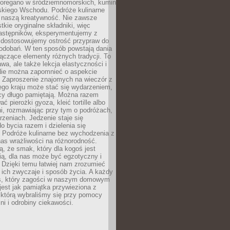
, oregano w śródziemnomorskich, kumin
iskiego Wschodu. Podróże kulinarne
ż naszą kreatywność. Nie zawsze
ie oryginalne składniki, więc
astępników, eksperymentujemy z
, dostosowujemy ostrość przypraw do
odobań. W ten sposób powstają dania
ączące elementy różnych tradycji. To
wa, ale także lekcja elastyczności i
 Nie można zapomnieć o aspekcie
 Zaproszenie znajomych na wieczór z
ego kraju może stać się wydarzeniem,
cy długo pamiętają. Można razem
ć pierożki gyoza, kleić tortille albo
i, rozmawiając przy tym o podróżach,
rzeniach. Jedzenie staje się
o bycia razem i dzielenia się
. Podróże kulinarne bez wychodzenia z
as wrażliwości na różnorodność.
, że smak, który dla kogoś jest
ią, dla nas może być egzotyczny i
 Dzięki temu łatwiej nam zrozumieć
, ich zwyczaje i sposób życia. A każdy
s, który zagości w naszym domowym
 jest jak pamiątka przywieziona z
 którą wybraliśmy się przy pomocy
lni i odrobiny ciekawości.