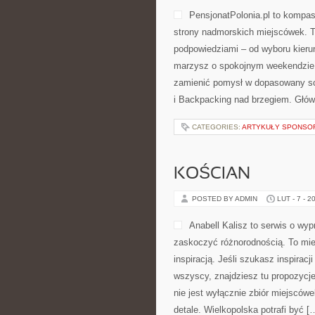
PensjonatPolonia.pl to kompas
strony nadmorskich miejscówek. T
podpowiedziami – od wyboru kierun
marzysz o spokojnym weekendzie n
zamienić pomysł w dopasowany sc
i Backpacking nad brzegiem. Główn
CATEGORIES:
ARTYKUŁY SPONS
KOŚCIAN
POSTED BY ADMIN
LUT - 7 - 2
Anabell Kalisz to serwis o wyp
zaskoczyć różnorodnością. To miej
inspiracją. Jeśli szukasz inspirac
wszyscy, znajdziesz tu propozycje
nie jest wyłącznie zbiór miejsców
detale. Wielkopolska potrafi być [