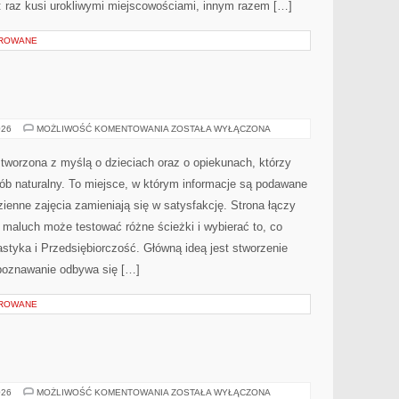
: raz kusi urokliwymi miejscowościami, innym razem […]
OROWANE
FILOZOFIA
026
MOŻLIWOŚĆ KOMENTOWANIA
ZOSTAŁA WYŁĄCZONA
a stworzona z myślą o dzieciach oraz o opiekunach, którzy
b naturalny. To miejsce, w którym informacje są podawane
ienne zajęcia zamieniają się w satysfakcję. Strona łączy
 maluch może testować różne ścieżki i wybierać to, co
astyka i Przedsiębiorczość. Główną ideą jest stworzenie
j poznawanie odbywa się […]
OROWANE
KATOWICE
026
MOŻLIWOŚĆ KOMENTOWANIA
ZOSTAŁA WYŁĄCZONA