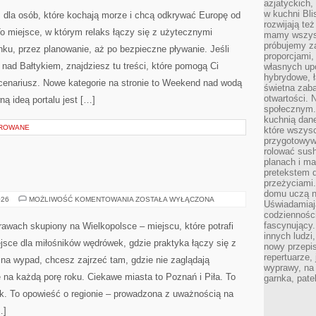
azjatyckich
w kuchni Bl
 dla osób, które kochają morze i chcą odkrywać Europę od
rozwijają te
o miejsce, w którym relaks łączy się z użytecznymi
mamy wszystk
próbujemy z
ku, przez planowanie, aż po bezpieczne pływanie. Jeśli
proporcjami
ad Bałtykiem, znajdziesz tu treści, które pomogą Ci
własnych up
hybrydowe, ł
enariusz. Nowe kategorie na stronie to Weekend nad wodą
świetna zaba
otwartości.
ą ideą portalu jest […]
społecznym.
kuchnią dan
OROWANE
które wszys
przygotowywa
rolować sush
planach i ma
pretekstem d
przeżyciami
domu uczą n
KOŚCIAN
026
MOŻLIWOŚĆ KOMENTOWANIA
ZOSTAŁA WYŁĄCZONA
Uświadamiają
codziennośc
fascynujący.
rawach skupiony na Wielkopolsce – miejscu, które potrafi
innych ludzi
sce dla miłośników wędrówek, gdzie praktyka łączy się z
nowy przepi
repertuarze,
ji na wypad, chcesz zajrzeć tam, gdzie nie zaglądają
wyprawy, na
 na każdą porę roku. Ciekawe miasta to Poznań i Piła. To
garnka, pate
ek. To opowieść o regionie – prowadzona z uważnością na
…]