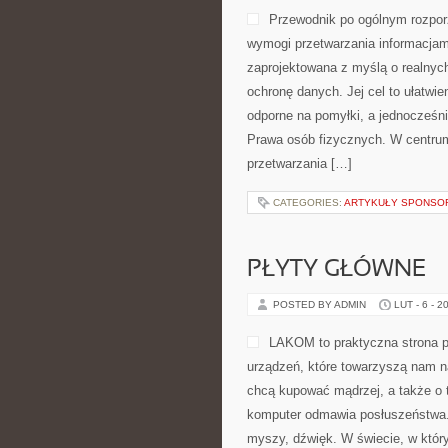
Przewodnik po ogólnym rozporz
wymogi przetwarzania informacjam
zaprojektowana z myślą o realnych
ochronę danych. Jej cel to ułatwie
odporne na pomyłki, a jednocześ
Prawa osób fizycznych. W centrum
przetwarzania […]
CATEGORIES:
ARTYKUŁY SPONS
PŁYTY GŁÓWNE
POSTED BY ADMIN
LUT - 6 - 2
LAKOM to praktyczna strona p
urządzeń, które towarzyszą nam n
chcą kupować mądrzej, a także o 
komputer odmawia posłuszeństwa. I
myszy, dźwięk. W świecie, w który