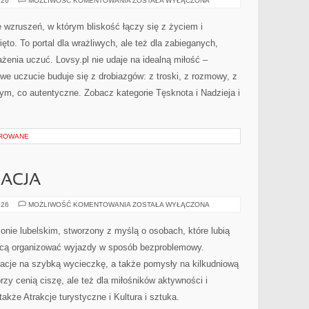
026
MOŻLIWOŚĆ KOMENTOWANIA
ZOSTAŁA WYŁĄCZONA
I
EKSTRAWERSJA
e wzruszeń, w którym bliskość łączy się z życiem i
to. To portal dla wrażliwych, ale też dla zabieganych,
rażenia uczuć. Lovsy.pl nie udaje na idealną miłość –
we uczucie buduje się z drobiazgów: z troski, z rozmowy, z
tym, co autentyczne. Zobacz kategorie Tęsknota i Nadzieja i
OROWANE
EACJA
ZDROWIE
026
MOŻLIWOŚĆ KOMENTOWANIA
ZOSTAŁA WYŁĄCZONA
I
REKREACJA
onie lubelskim, stworzony z myślą o osobach, które lubią
chcą organizować wyjazdy w sposób bezproblemowy.
iracje na szybką wycieczkę, a także pomysły na kilkudniową
órzy cenią ciszę, ale też dla miłośników aktywności i
także Atrakcje turystyczne i Kultura i sztuka.