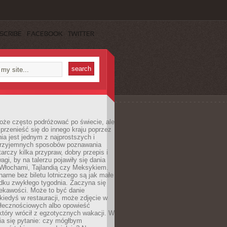
SCRIBE
FACEBOOK
TWITTER
oże często podróżować po świecie, ale
rzenieść się do innego kraju poprzez
a jest jednym z najprostszych i
 przyjemnych sposobów poznawania
tarczy kilka przypraw, dobry przepis i
agi, by na talerzu pojawiły się dania
 Włochami, Tajlandią czy Meksykiem.
narne bez biletu lotniczego są jak małe
dku zwykłego tygodnia. Zaczyna się
iekawości. Może to być danie
iedyś w restauracji, może zdjęcie w
łecznościowych albo opowieść
tóry wrócił z egzotycznych wakacji. W
ia się pytanie: czy mógłbym