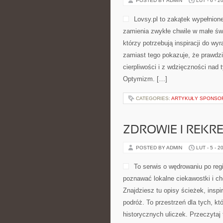
POSTED BY ADMIN
LUT - 6 - 2
Lovsy.pl to zakątek wypełnion
zamienia zwykłe chwile w małe świę
którzy potrzebują inspiracji do wy
zamiast tego pokazuje, że prawdzi
cierpliwości i z wdzięczności nad 
Optymizm. […]
CATEGORIES:
ARTYKUŁY SPONS
ZDROWIE I REKR
POSTED BY ADMIN
LUT - 5 - 2
To serwis o wędrowaniu po regi
poznawać lokalne ciekawostki i 
Znajdziesz tu opisy ścieżek, insp
podróż. To przestrzeń dla tych, kt
historycznych uliczek. Przeczytaj 