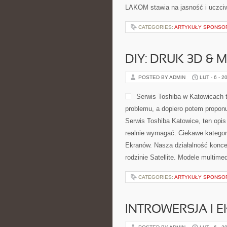
LAKOM stawia na jasność i uczci
CATEGORIES:
ARTYKUŁY SPONS
DIY: DRUK 3D &
POSTED BY ADMIN
LUT - 6 - 2
Serwis Toshiba w Katowicach 
problemu, a dopiero potem proponu
Serwis Toshiba Katowice, ten opi
realnie wymagać. Ciekawe kategori
Ekranów. Nasza działalność konce
rodzinie Satellite. Modele multimed
CATEGORIES:
ARTYKUŁY SPONS
INTROWERSJA I 