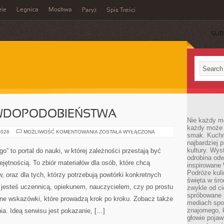
rie
Legnica
Moskwa
Paryż
Spis Treści
SUB
WDOPODOBIEŃSTWA
Nie każdy m
każdy może p
RACHUNEK
2026
MOŻLIWOŚĆ KOMENTOWANIA
ZOSTAŁA WYŁĄCZONA
smak. Kuchni
PRAWDOPODOBIEŃSTWA
najbardziej
kultury. Wys
” to portal do nauki, w której zależności przestają być
odrobina odw
iejętnością. To zbiór materiałów dla osób, które chcą
inspirowane
Podróże kuli
oraz dla tych, którzy potrzebują powtórki konkretnych
święta w śro
 jesteś uczennicą, opiekunem, nauczycielem, czy po prostu
zwykle od c
spróbowane k
ne wskazówki, które prowadzą krok po kroku. Zobacz także
mediach spo
znajomego, k
nia. Ideą serwisu jest pokazanie, […]
głowie pojaw