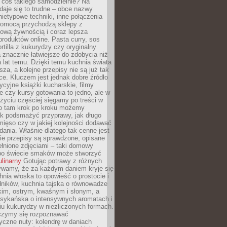
 coś takiego samodzielnie? Na
aje się to trudne – obce nazwy
nietypowe techniki, inne połączenia
omocą przychodzą sklepy z
ową żywnością i coraz lepsza
roduktów online. Pasta curry, sos
ortilla z kukurydzy czy oryginalny
znacznie łatwiejsze do zdobycia niż
a lat temu. Dzięki temu kuchnia świata
ższa, a kolejne przepisy nie są już tak
ce. Kluczem jest jednak dobre źródło
ycyjne książki kucharskie, filmy
e czy kursy gotowania to jedno, ale w
yciu częściej sięgamy po treści w
 To tam krok po kroku możemy
ak podsmażyć przyprawy, jak długo
ięso czy w jakiej kolejności dodawać
 dania. Właśnie dlatego tak cenne jest
ie przepisy są sprawdzone, opisane
ełnione zdjęciami – taki domowy
po świecie smaków może stworzyć
ulinarny
Gotując potrawy z różnych
rywamy, że za każdym daniem kryje się
chnia włoska to opowieść o prostocie i
dników, kuchnia tajska o równowadze
kim, ostrym, kwaśnym i słonym, a
sykańska o intensywnych aromatach i
iu kukurydzy w niezliczonych formach.
czymy się rozpoznawać
yczne nuty: kolendrę w daniach