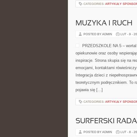
CATEGORIES:
ARTYKUŁY SPONS
MUZYKA I RUCH
POSTED BY ADMIN
LUT - 9 - 2
PRZEDSZKOLE NA 5 – wortal o
opiekunowie oraz osoby wspierają
inspiracje. Strona skupia się na 
emocjami, kontaktami rówieśnicz
Integracja dzieci z niepełnosprawno
teoretycznym podręcznikiem. To r
pojawia się […]
CATEGORIES:
ARTYKUŁY SPONS
SURFERSKI RAD
POSTED BY ADMIN
LUT - 8 - 2