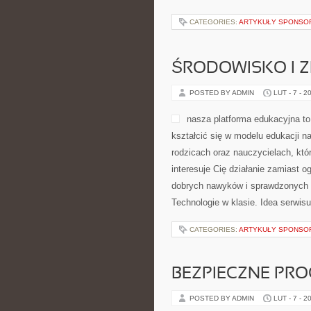
CATEGORIES:
ARTYKUŁY SPONS
ŚRODOWISKO I
POSTED BY ADMIN
LUT - 7 - 2
nasza platforma edukacyjna to
kształcić się w modelu edukacji n
rodzicach oraz nauczycielach, któ
interesuje Cię działanie zamiast og
dobrych nawyków i sprawdzonych ro
Technologie w klasie. Idea serwisu
CATEGORIES:
ARTYKUŁY SPONS
BEZPIECZNE PR
POSTED BY ADMIN
LUT - 7 - 2