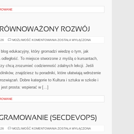
OROWANE
 ZRÓWNOWAŻONY ROZWÓJ
ŚRODOWISKO
026
MOŻLIWOŚĆ KOMENTOWANIA
ZOSTAŁA WYŁĄCZONA
I
ZRÓWNOWAŻONY
ROZWÓJ
 blog edukacyjny, który gromadzi wiedzę o tym, jak
a odległość. To miejsce stworzone z myślą o kursantach,
rzy chcą zrozumieć codzienność zdalnych lekcji. Jeśli
ólników, znajdziesz tu poradniki, które ułatwiają wdrożenie
związań. Dobre kategorie to Kultura i sztuka w szkole i
 jest prosta: wspierać w […]
OROWANE
OGRAMOWANIE (SECDEVOPS)
BEZPIECZNE
026
MOŻLIWOŚĆ KOMENTOWANIA
ZOSTAŁA WYŁĄCZONA
PROGRAMOWANIE