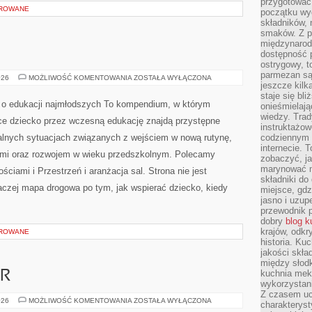
przygotować
OROWANE
początku wyd
składników, 
smaków. Z p
międzynarod
dostępność p
ostrygowy, t
parmezan są 
MUZYKA
026
MOŻLIWOŚĆ KOMENTOWANIA
ZOSTAŁA WYŁĄCZONA
jeszcze kilk
I
RUCH
staje się bli
 edukacji najmłodszych To kompendium, w którym
onieśmielają
wiedzy. Trad
ce dziecko przez wczesną edukację znajdą przystępne
instruktażow
realnych sytuacjach związanych z wejściem w nową rutynę,
codziennym ż
internecie.
ymi oraz rozwojem w wieku przedszkolnym. Polecamy
zobaczyć, j
marynować m
ściami i Przestrzeń i aranżacja sal. Strona nie jest
składniki do
aczej mapa drogowa po tym, jak wspierać dziecko, kiedy
miejsce, gdz
jasno i uzup
przewodnik 
dobry
blog k
krajów, odk
OROWANE
historia. Ku
jakości skła
między słod
kuchnia mek
AR
wykorzystan
Z czasem u
SURFERSKI
026
MOŻLIWOŚĆ KOMENTOWANIA
ZOSTAŁA WYŁĄCZONA
charakteryst
RADAR