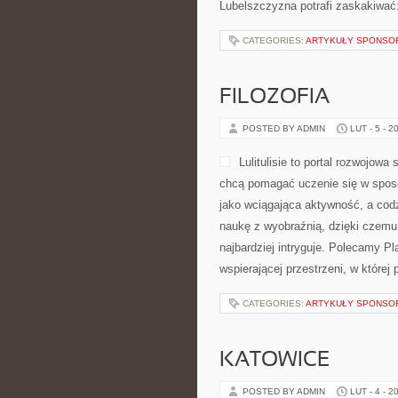
Lubelszczyzna potrafi zaskakiwać
CATEGORIES:
ARTYKUŁY SPONS
FILOZOFIA
POSTED BY ADMIN
LUT - 5 - 2
Lulitulisie to portal rozwojow
chcą pomagać uczenie się w sposó
jako wciągająca aktywność, a codz
naukę z wyobraźnią, dzięki czemu
najbardziej intryguje. Polecamy Pl
wspierającej przestrzeni, w które
CATEGORIES:
ARTYKUŁY SPONS
KATOWICE
POSTED BY ADMIN
LUT - 4 - 2