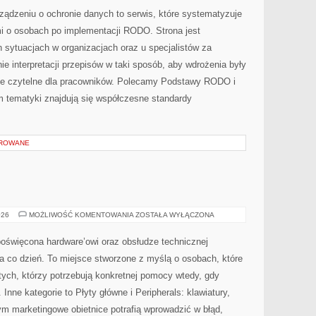
(SECDEVOPS)
ądzeniu o ochronie danych to serwis, które systematyzuje
i o osobach po implementacji RODO. Strona jest
 sytuacjach w organizacjach oraz u specjalistów za
nie interpretacji przepisów w taki sposób, aby wdrożenia były
nie czytelne dla pracowników. Polecamy Podstawy RODO i
 tematyki znajdują się współczesne standardy
OROWANE
PŁYTY
026
MOŻLIWOŚĆ KOMENTOWANIA
ZOSTAŁA WYŁĄCZONA
GŁÓWNE
oświęcona hardware’owi oraz obsłudze technicznej
a co dzień. To miejsce stworzone z myślą o osobach, które
tych, którzy potrzebują konkretnej pomocy wtedy, gdy
nne kategorie to Płyty główne i Peripherals: klawiatury,
m marketingowe obietnice potrafią wprowadzić w błąd,