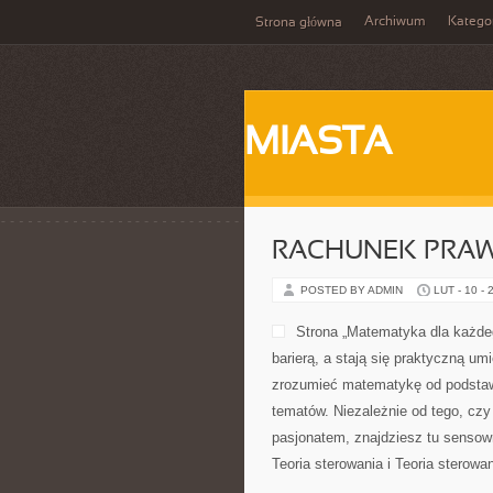
Archiwum
Katego
Strona główna
MIASTA
RACHUNEK PRA
POSTED BY ADMIN
LUT - 10 - 
Strona „Matematyka dla każdego
barierą, a stają się praktyczną um
zrozumieć matematykę od podstaw, 
tematów. Niezależnie od tego, czy
pasjonatem, znajdziesz tu sensow
Teoria sterowania i Teoria sterowa