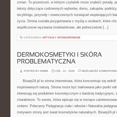
zmian. To przestrzeń, w którym czytelnik może znaleźć porady, p
teksty dotyczące codziennych wyborów, domu, zakupów, podróży, 
recyklingu, przyrody i nowoczesnych rozwiązań wspierających bar
życia. Strona została przygotowana z myślą o osobach, które chc
współczesne wyzwania środowiskowe, ale jednocześnie […]
CATEGORIES:
ARTYKUŁY SPONSOROWANE
DERMOKOSMETYKI I SKÓRA
PROBLEMATYCZNA
POSTED BY ADMIN
CZE - 21 - 2026
MOŻLIWOŚĆ KOMENTOWA
Bioarp24.pl to strona internetowa, która koncentruje się wok
inspirowanych naturą. Strona może być traktowana jako punkt odni
interesują się produktem kosmetycznym o bardziej tradycyjnym, 
charakterze. To serwis, która wpisuje się w rosnące zainteresowa
ziołami. Polecamy Pielęgnacja ciała i włosów i Naturalna pielęgn
motywem strony jest świat kosmetyków naturalnych. Bioarp24.pl