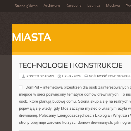
Archiwum
Kategorie
Legnica
Moskwa
Strona główna
Par
MIASTA
TECHNOLOGIE I KONSTRUKCJE
POSTED BY ADMIN
LIP - 9 - 2026
MOŻLIWOŚĆ KOMENTOWAN
DomPol – internetowa przestrzeń dla osób zainteresowanych
miejsce w sieci poświęcony tematyce domów drewnianych. To insp
osób, które planują budowę domu. Strona skupia się na realnych w
pojawiają się wtedy, gdy ktoś zaczyna myśleć o własnym azylu 
drewnianej. Polecamy Energooszczędność i Ekologia i Wnętrza 
strony obejmuje zarówno korzyści domów drewnianych, jak i ogran