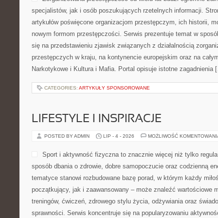
specjalistów, jak i osób poszukujących rzetelnych informacji. St
artykułów poświęcone organizacjom przestępczym, ich historii, m
nowym formom przestępczości. Serwis prezentuje temat w sposób
się na przedstawieniu zjawisk związanych z działalnością zorgan
przestępczych w kraju, na kontynencie europejskim oraz na całym
Narkotykowe i Kultura i Mafia. Portal opisuje istotne zagadnienia 
CATEGORIES:
ARTYKUŁY SPONSOROWANE
LIFESTYLE I INSPIRACJE
POSTED BY ADMIN
LIP - 4 - 2026
MOŻLIWOŚĆ KOMENTOWAN
Sport i aktywność fizyczna to znacznie więcej niż tylko regula
sposób dbania o zdrowie, dobre samopoczucie oraz codzienną ene
tematyce stanowi rozbudowane bazę porad, w którym każdy miłoś
początkujący, jak i zaawansowany – może znaleźć wartościowe m
treningów, ćwiczeń, zdrowego stylu życia, odżywiania oraz świad
sprawności. Serwis koncentruje się na popularyzowaniu aktywnośc