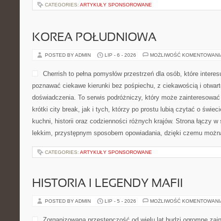
CATEGORIES:
ARTYKUŁY SPONSOROWANE
KOREA POŁUDNIOWA
POSTED BY ADMIN
LIP - 6 - 2026
MOŻLIWOŚĆ KOMENTOWAN
Cherrish to pełna pomysłów przestrzeń dla osób, które interesu
poznawać ciekawe kierunki bez pośpiechu, z ciekawością i otwar
doświadczenia. To serwis podróżniczy, który może zainteresować
krótki city break, jak i tych, którzy po prostu lubią czytać o świeci
kuchni, historii oraz codzienności różnych krajów. Strona łączy w
lekkim, przystępnym sposobem opowiadania, dzięki czemu możn
CATEGORIES:
ARTYKUŁY SPONSOROWANE
HISTORIA I LEGENDY MAFII
POSTED BY ADMIN
LIP - 5 - 2026
MOŻLIWOŚĆ KOMENTOWAN
Zorganizowana przestępczość od wielu lat budzi ogromne zai