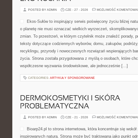
POSTED BY ADMIN
CZE - 27 - 2026
MOŻLIWOŚĆ KOMENTOWA
Ekos-Sułów to inspirujący serwis poświęcony życiu bliżej natu
o planetę nie musi oznaczać wielkich wyrzeczeń, skomplikowany
zmian. To przestrzeń, w którym czytelnik może znaleźć porady, p
teksty dotyczące codziennych wyborów, domu, zakupów, podróży, 
recyklingu, przyrody i nowoczesnych rozwiązań wspierających bar
życia. Strona została przygotowana z myślą o osobach, które chc
współczesne wyzwania środowiskowe, ale jednocześnie […]
CATEGORIES:
ARTYKUŁY SPONSOROWANE
DERMOKOSMETYKI I SKÓRA
PROBLEMATYCZNA
POSTED BY ADMIN
CZE - 21 - 2026
MOŻLIWOŚĆ KOMENTOWA
Bioarp24.pl to strona internetowa, która koncentruje się wok
inspirowanych naturą. Strona może być traktowana jako punkt odni