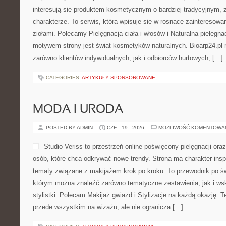
interesują się produktem kosmetycznym o bardziej tradycyjnym, 
charakterze. To serwis, która wpisuje się w rosnące zainteresowa
ziołami. Polecamy Pielęgnacja ciała i włosów i Naturalna pielęgn
motywem strony jest świat kosmetyków naturalnych. Bioarp24.pl
zarówno klientów indywidualnych, jak i odbiorców hurtowych, […]
CATEGORIES:
ARTYKUŁY SPONSOROWANE
MODA I URODA
POSTED BY ADMIN
CZE - 19 - 2026
MOŻLIWOŚĆ KOMENTOWA
Studio Veriss to przestrzeń online poświęcony pielęgnacji o
osób, które chcą odkrywać nowe trendy. Strona ma charakter inspi
tematy związane z makijażem krok po kroku. To przewodnik po ś
którym można znaleźć zarówno tematyczne zestawienia, jak i ws
stylistki. Polecam Makijaż gwiazd i Stylizacje na każdą okazję. 
przede wszystkim na wizażu, ale nie ogranicza […]