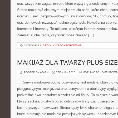
oraz wszystkim zagadnieniom, które wiążą się z codziennym kor
Strona może być ciekawym miejscem dla osób, które chcą uporz
internetu, sieci bezprzewodowych, światłowodów, 5G, chmury, ho
oraz domowych rozwiązań technologicznych. Nowości na stronie: 
Internecie i Internaty. To miejsce, w którym internet zostaje pok
Zamiast suchej teorii, czytelnik może znaleźć […]
CATEGORIES:
ARTYKUŁY SPONSOROWANE
MAKIJAŻ DLA TWARZY PLUS SIZE
POSTED BY ADMIN
CZE - 16 - 2026
MOŻLIWOŚĆ KOMENTOWA
Serwis modowo-urodowy poświęcony jest modzie, dbaniu o wy
pielęgnacyjnym, makijażowi oraz pomysłom na atrakcyjny wygląd 
podkreślać swój charakter niezależnie od figury. To miejsce stwo
którzy szukają prostych porad dotyczących stylizacji, pielęgnacji
kosmetycznych rozwiązań. Strona łączy lekki charakter bloga z 
które interesują się modą dla pełniejszych sylwetek, codziennym