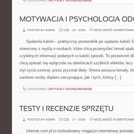
CATEGORIES:
ARTYKUŁY SPONSOROWANE
MOTYWACJA I PSYCHOLOGIA O
POSTED BY ADMIN
CZE - 18 - 2026
MOŻLIWOŚĆ KOMENTOWA
Spalarnia kalorii – praktyczny przewodnik po spalaniu kalorii Sp
stworzony z myślą o osobach, które chcą przemyśleć temat spalani
czytelnych informacji podanych w ludzki sposób. To przestrzeń dla
chcą opierać się wyłącznie na obietnicach szybkich efektów, lecz
styl życia szerzej: przez pryzmat diety. Strona porusza tematy, 
zarówno osoby dopiero zaczynające, jak i tych, którzy […]
CATEGORIES:
ARTYKUŁY SPONSOROWANE
TESTY I RECENZJE SPRZĘTU
POSTED BY ADMIN
CZE - 17 - 2026
MOŻLIWOŚĆ KOMENTOWA
Internat.com.pl to rozbudowany magazyn internetowy poświęc