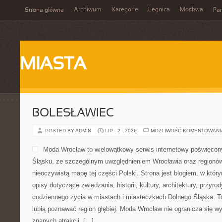
Archiwum
Kategorie
Legnica
Moskwa
Strona główna
Par
MIASTA
BOLESŁAWIEC
POSTED BY ADMIN
LIP - 2 - 2026
MOŻLIWOŚĆ KOMENTOWAN
Moda Wrocław to wielowątkowy serwis internetowy poświęcon
Śląsku, ze szczególnym uwzględnieniem Wrocławia oraz regionów,
nieoczywistą mapę tej części Polski. Strona jest blogiem, w kt
opisy dotyczące zwiedzania, historii, kultury, architektury, przyro
codziennego życia w miastach i miasteczkach Dolnego Śląska. To 
lubią poznawać region głębiej. Moda Wrocław nie ogranicza się wy
znanych atrakcji, […]