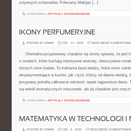
sztywnych schematów. Polecamy Makijaż […]
CATEGORIES:
ARTYKUŁY SPONSOROWANE
IKONY PERFUMERYJNE
POSTED BY ADMIN
CZE - 13 - 2026
MOŻLIWOŚĆ KOMENTOWA
Orientalno-przyprawowy charakter tej strony sprawia, że jest 
o osobach, które kochają intensywne aromaty, nieoczywiste smaki 
różnych stron świata. To kulinarna baza wiedzy, która może zai
eksperymentujące w kuchni, jak i tych, którzy od dawna wiedzą, 
przyprawy potrafią całkowicie odmienić nawet najprostsze danie.
się wokół aromatycznych mieszanek, ale jej charakter jest znacz
CATEGORIES:
ARTYKUŁY SPONSOROWANE
MATEMATYKA W TECHNOLOGII I
POSTED BY ADMIN
CZE - 8 - 2026
MOŻLIWOŚĆ KOMENTOWAN