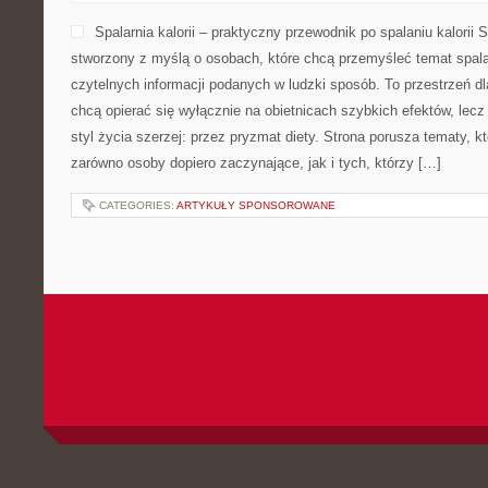
Spalarnia kalorii – praktyczny przewodnik po spalaniu kalorii Sp
stworzony z myślą o osobach, które chcą przemyśleć temat spalani
czytelnych informacji podanych w ludzki sposób. To przestrzeń dla
chcą opierać się wyłącznie na obietnicach szybkich efektów, lecz
styl życia szerzej: przez pryzmat diety. Strona porusza tematy, 
zarówno osoby dopiero zaczynające, jak i tych, którzy […]
CATEGORIES:
ARTYKUŁY SPONSOROWANE