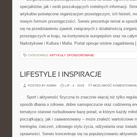
specjalistów, jak i osób poszukujących rzetelnych informacji. St
artykułów poświęcone organizacjom przestępczym, ich historii, m
nowym formom przestępczości. Serwis prezentuje temat w sposób
się na przedstawieniu zjawisk związanych z działalnością zorgan
przestępczych w kraju, na kontynencie europejskim oraz na całym
Narkotykowe i Kultura i Mafia. Portal opisuje istotne zagadnienia 
CATEGORIES:
ARTYKUŁY SPONSOROWANE
LIFESTYLE I INSPIRACJE
POSTED BY ADMIN
LIP - 4 - 2026
MOŻLIWOŚĆ KOMENTOWAN
Sport i aktywność fizyczna to znacznie więcej niż tylko regula
sposób dbania o zdrowie, dobre samopoczucie oraz codzienną ene
tematyce stanowi rozbudowane bazę porad, w którym każdy miłoś
początkujący, jak i zaawansowany – może znaleźć wartościowe m
treningów, ćwiczeń, zdrowego stylu życia, odżywiania oraz świad
sprawności. Serwis koncentruje się na popularyzowaniu aktywnośc