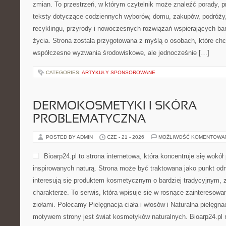
zmian. To przestrzeń, w którym czytelnik może znaleźć porady, p
teksty dotyczące codziennych wyborów, domu, zakupów, podróży, 
recyklingu, przyrody i nowoczesnych rozwiązań wspierających bar
życia. Strona została przygotowana z myślą o osobach, które chc
współczesne wyzwania środowiskowe, ale jednocześnie […]
CATEGORIES:
ARTYKUŁY SPONSOROWANE
DERMOKOSMETYKI I SKÓRA
PROBLEMATYCZNA
POSTED BY ADMIN
CZE - 21 - 2026
MOŻLIWOŚĆ KOMENTOWA
Bioarp24.pl to strona internetowa, która koncentruje się wok
inspirowanych naturą. Strona może być traktowana jako punkt odni
interesują się produktem kosmetycznym o bardziej tradycyjnym, 
charakterze. To serwis, która wpisuje się w rosnące zainteresowa
ziołami. Polecamy Pielęgnacja ciała i włosów i Naturalna pielęgn
motywem strony jest świat kosmetyków naturalnych. Bioarp24.pl