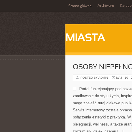
Archiwum
Katego
Strona główna
MIASTA
OSOBY NIEPEŁN
POSTED BY ADMIN
MAJ - 10 -
Portal funkcjonujący pod nazw
zamiłowanie do stylu życia, inspi
mogą znaleźć tutaj ciekawe publik
Serwis internetowy została opraco
połączenia estetyki z praktyką. W
pielęgnacji, wellness, a także ara
zrozumiały, dzięki czemu […]