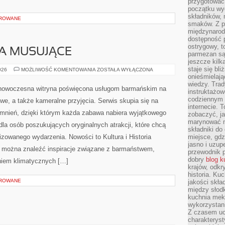
przygotować
początku wyd
składników, 
OROWANE
smaków. Z p
międzynarod
dostępność p
ostrygowy, t
A MUSUJĄCE
parmezan są 
jeszcze kilk
staje się bli
SZAMPANY
026
MOŻLIWOŚĆ KOMENTOWANIA
ZOSTAŁA WYŁĄCZONA
I
onieśmielają
WINA
wiedzy. Trad
MUSUJĄCE
nowoczesna witryna poświęcona usługom barmańskim na
instruktażow
codziennym ż
we, a także kameralne przyjęcia. Serwis skupia się na
internecie.
nień, dzięki którym każda zabawa nabiera wyjątkowego
zobaczyć, j
marynować m
dla osób poszukujących oryginalnych atrakcji, które chcą
składniki do
zowanego wydarzenia. Nowości to Kultura i Historia
miejsce, gdz
jasno i uzup
ie można znaleźć inspiracje związane z barmaństwem,
przewodnik 
dobry
blog k
niem klimatycznych […]
krajów, odk
historia. Ku
OROWANE
jakości skła
między słod
kuchnia mek
wykorzystan
Z czasem u
charakteryst