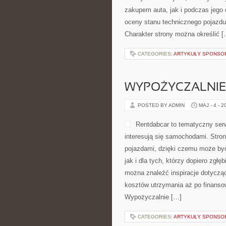
zakupem auta, jak i podczas jego
oceny stanu technicznego pojazdu.
Charakter strony można określić [
CATEGORIES:
ARTYKUŁY SPONS
WYPOŻYCZALNIE 
POSTED BY ADMIN
MAJ - 4 - 2
Rentdabcar to tematyczny serw
interesują się samochodami. Stro
pojazdami, dzięki czemu może by
jak i dla tych, którzy dopiero zgł
można znaleźć inspiracje dotyczą
kosztów utrzymania aż po finansow
Wypożyczalnie […]
CATEGORIES:
ARTYKUŁY SPONS