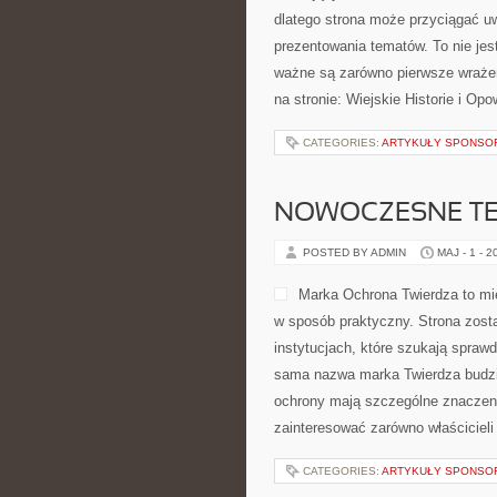
dlatego strona może przyciągać u
prezentowania tematów. To nie jest
ważne są zarówno pierwsze wrażen
na stronie: Wiejskie Historie i Op
CATEGORIES:
ARTYKUŁY SPONS
NOWOCZESNE T
POSTED BY ADMIN
MAJ - 1 - 2
Marka Ochrona Twierdza to mie
w sposób praktyczny. Strona zosta
instytucjach, które szukają spraw
sama nazwa marka Twierdza budzi 
ochrony mają szczególne znaczeni
zainteresować zarówno właścicieli f
CATEGORIES:
ARTYKUŁY SPONS