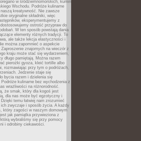
, oregano w śródziemnomorskich, kumin
iskiego Wschodu. Podróże kulinarne
ż naszą kreatywność. Nie zawsze
ie oryginalne składniki, więc
astępników, eksperymentujemy z
, dostosowujemy ostrość przypraw do
odobań. W ten sposób powstają dania
ączące elementy różnych tradycji. To
wa, ale także lekcja elastyczności i
 Nie można zapomnieć o aspekcie
 Zaproszenie znajomych na wieczór z
ego kraju może stać się wydarzeniem,
cy długo pamiętają. Można razem
ć pierożki gyoza, kleić tortille albo
i, rozmawiając przy tym o podróżach,
rzeniach. Jedzenie staje się
o bycia razem i dzielenia się
. Podróże kulinarne bez wychodzenia z
as wrażliwości na różnorodność.
, że smak, który dla kogoś jest
ią, dla nas może być egzotyczny i
 Dzięki temu łatwiej nam zrozumieć
, ich zwyczaje i sposób życia. A każdy
s, który zagości w naszym domowym
 jest jak pamiątka przywieziona z
 którą wybraliśmy się przy pomocy
lni i odrobiny ciekawości.