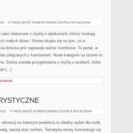
SEN
026
MOŻLIWOŚĆ KOMENTOWANIA
ZOSTAŁA WYŁĄCZONA
I
KOMFORT
 sieci stworzone z myślą o opiekunach, którzy szukają
ch małych dzieci. Strona skupia się na tym, co w
cia dziecka jest naprawdę ważne: komforcie. To portal, w
ów związanych z karmieniem. Nowe kategorie na stronie to:
ha. Strona została przygotowana z myślą o osobach, które
je […]
OROWANE
RYSTYCZNE
ŻEGLARSTWO
2026
MOŻLIWOŚĆ KOMENTOWANIA
ZOSTAŁA WYŁĄCZONA
TURYSTYCZNE
 rekreacji na świeżym powietrzu to idealny wybór dla osób,
wodą, naturą oraz ruchem. Tematyka strony koncentruje się