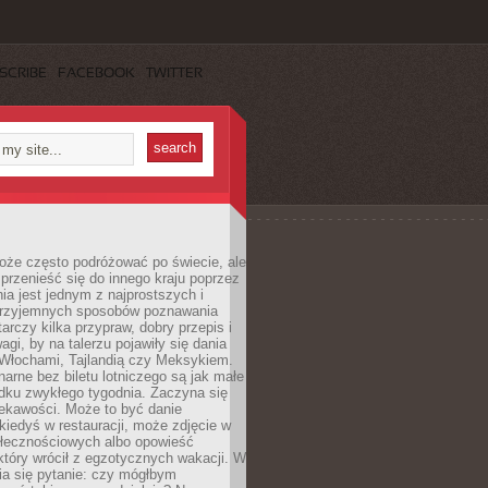
SCRIBE
FACEBOOK
TWITTER
oże często podróżować po świecie, ale
rzenieść się do innego kraju poprzez
a jest jednym z najprostszych i
 przyjemnych sposobów poznawania
tarczy kilka przypraw, dobry przepis i
agi, by na talerzu pojawiły się dania
 Włochami, Tajlandią czy Meksykiem.
narne bez biletu lotniczego są jak małe
dku zwykłego tygodnia. Zaczyna się
iekawości. Może to być danie
iedyś w restauracji, może zdjęcie w
łecznościowych albo opowieść
tóry wrócił z egzotycznych wakacji. W
ia się pytanie: czy mógłbym