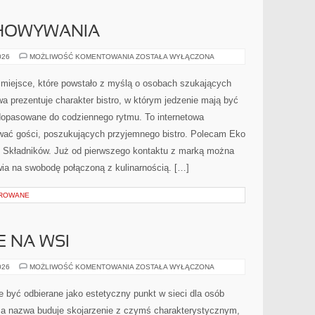
CHOWYWANIA
TECHNIKI
026
MOŻLIWOŚĆ KOMENTOWANIA
ZOSTAŁA WYŁĄCZONA
PRZECHOWYWANIA
o miejsce, które powstało z myślą o osobach szukających
wa prezentuje charakter bistro, w którym jedzenie mają być
 dopasowane do codziennego rytmu. To internetowa
wać gości, poszukujących przyjemnego bistro. Polecam Eko
ie Składników. Już od pierwszego kontaktu z marką można
awia na swobodę połączoną z kulinarnością. […]
OROWANE
E NA WSI
ŻYCIE
026
MOŻLIWOŚĆ KOMENTOWANIA
ZOSTAŁA WYŁĄCZONA
CODZIENNE
NA
WSI
e być odbierane jako estetyczny punkt w sieci dla osób
 nazwa buduje skojarzenie z czymś charakterystycznym,