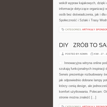
wokół wypraw kajakowych, dzięki
informacje dotyczące organizacji 
osób bez doświadczenia, jak i dl
Społeczność i Szlaki i Trasy Wod
CATEGORIES:
ARTYKUŁY SPONS
DIY – ZRÓB TO S
POSTED BY ADMIN
KWI - 27 - 
Innowacyjna witryna online po
szukają funkcjonalnych inspiracji
Serwis prezentuje rozbudowany św
jak odpowiednio dobrane lampy pot
którzy cenią design, ale jednocze
komfort użytkowania. Polecam: Oś
stronie można znaleźć […]
CATEGORIES:
ARTYKUŁY SPONS