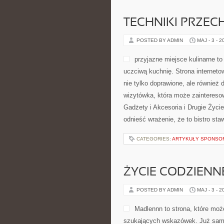
TECHNIKI PRZE
POSTED BY ADMIN
MAJ - 3 - 2
przyjazne miejsce kulinarne t
uczciwą kuchnię. Strona interneto
nie tylko doprawione, ale również
wizytówka, która może zaintereso
Gadżety i Akcesoria i Drugie Życ
odnieść wrażenie, że to bistro st
CATEGORIES:
ARTYKUŁY SPONS
ŻYCIE CODZIENN
POSTED BY ADMIN
MAJ - 3 - 2
Madlennn to strona, które moż
szukających wskazówek. Już sama