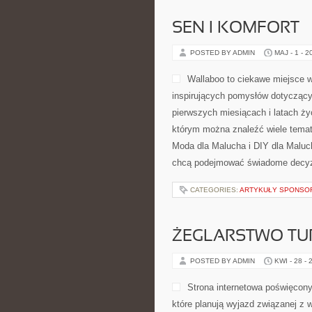
SEN I KOMFORT
POSTED BY ADMIN
MAJ - 1 - 2
Wallaboo to ciekawe miejsce w
inspirujących pomysłów dotyczący
pierwszych miesiącach i latach ży
którym można znaleźć wiele temat
Moda dla Malucha i DIY dla Maluc
chcą podejmować świadome decyz
CATEGORIES:
ARTYKUŁY SPONS
ŻEGLARSTWO TU
POSTED BY ADMIN
KWI - 28 - 
Strona internetowa poświęcony
które planują wyjazd związanej z 