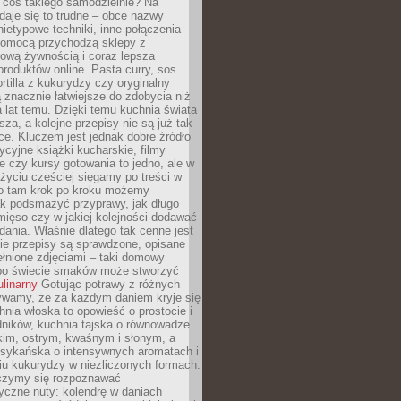
 coś takiego samodzielnie? Na
aje się to trudne – obce nazwy
nietypowe techniki, inne połączenia
omocą przychodzą sklepy z
ową żywnością i coraz lepsza
roduktów online. Pasta curry, sos
ortilla z kukurydzy czy oryginalny
znacznie łatwiejsze do zdobycia niż
a lat temu. Dzięki temu kuchnia świata
ższa, a kolejne przepisy nie są już tak
ce. Kluczem jest jednak dobre źródło
ycyjne książki kucharskie, filmy
e czy kursy gotowania to jedno, ale w
yciu częściej sięgamy po treści w
 To tam krok po kroku możemy
ak podsmażyć przyprawy, jak długo
ięso czy w jakiej kolejności dodawać
 dania. Właśnie dlatego tak cenne jest
ie przepisy są sprawdzone, opisane
ełnione zdjęciami – taki domowy
po świecie smaków może stworzyć
ulinarny
Gotując potrawy z różnych
rywamy, że za każdym daniem kryje się
chnia włoska to opowieść o prostocie i
dników, kuchnia tajska o równowadze
kim, ostrym, kwaśnym i słonym, a
sykańska o intensywnych aromatach i
iu kukurydzy w niezliczonych formach.
czymy się rozpoznawać
yczne nuty: kolendrę w daniach