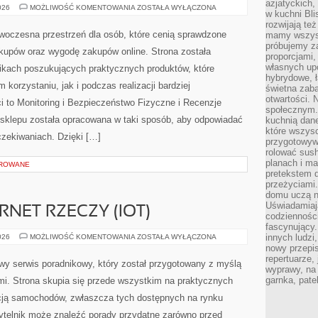
azjatyckich
AI
026
MOŻLIWOŚĆ KOMENTOWANIA
ZOSTAŁA WYŁĄCZONA
w kuchni Bl
W
PRAKTYCE
rozwijają te
owoczesna przestrzeń dla osób, które cenią sprawdzone
mamy wszystk
próbujemy z
akupów oraz wygodę zakupów online. Strona została
proporcjami
własnych up
ikach poszukujących praktycznych produktów, które
hybrydowe, ł
korzystaniu, jak i podczas realizacji bardziej
świetna zaba
otwartości.
to Monitoring i Bezpieczeństwo Fizyczne i Recenzje
społecznym.
 sklepu została opracowana w taki sposób, aby odpowiadać
kuchnią dan
które wszys
zekiwaniach. Dzięki […]
przygotowywa
rolować sush
planach i ma
OROWANE
pretekstem d
przeżyciami
domu uczą n
Uświadamiają
RNET RZECZY (IOT)
codziennośc
fascynujący.
ŁĄCZNOŚĆ
innych ludzi
026
MOŻLIWOŚĆ KOMENTOWANIA
ZOSTAŁA WYŁĄCZONA
I
nowy przepi
INTERNET
repertuarze,
RZECZY
y serwis poradnikowy, który został przygotowany z myślą
(IOT)
wyprawy, na
garnka, pate
i. Strona skupia się przede wszystkim na praktycznych
cją samochodów, zwłaszcza tych dostępnych na rynku
ytelnik może znaleźć porady przydatne zarówno przed