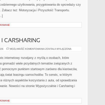
 codziennego użytkowania, przygotowania do sprzedaży czy
 Zobacz też: Motoryzacja i Przyszłość Transportu.
…]
OROWANE
I CARSHARING
WYPOŻYCZALNIE
026
MOŻLIWOŚĆ KOMENTOWANIA
ZOSTAŁA WYŁĄCZONA
I
CARSHARING
is internetowy rozwijany z myślą o osobach, które
na gromadzi wiele przydatnych tematów związanych z
ć pomocnym punktem startowym zarówno dla kierowców,
ębiają świat leasingu samochodów. To serwis, w którym
ce różnych aspektów korzystania z auta, od sprawdzania
anie. Nowości na stronie Wypożyczalnie i Carsharing i
OROWANE