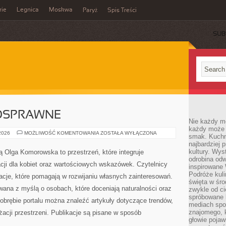
rie
Legnica
Moskwa
Paryż
Spis Treści
SUB
OSPRAWNE
Nie każdy m
każdy może p
OSOBY
 2026
MOŻLIWOŚĆ KOMENTOWANIA
ZOSTAŁA WYŁĄCZONA
smak. Kuchni
NIEPEŁNOSPRAWNE
najbardziej
kultury. Wys
ą Olga Komorowska to przestrzeń, które integruje
odrobina odw
racji dla kobiet oraz wartościowych wskazówek. Czytelnicy
inspirowane
Podróże kuli
acje, które pomagają w rozwijaniu własnych zainteresowań.
święta w śro
wana z myślą o osobach, które doceniają naturalności oraz
zwykle od c
spróbowane k
 obrębie portalu można znaleźć artykuły dotyczące trendów,
mediach spo
znajomego, k
nżacji przestrzeni. Publikacje są pisane w sposób
głowie pojaw