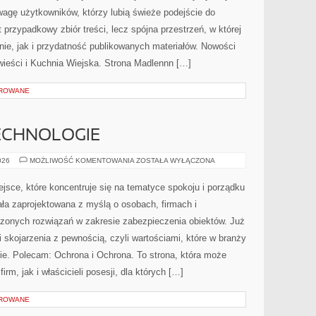
wagę użytkowników, którzy lubią świeże podejście do
 przypadkowy zbiór treści, lecz spójna przestrzeń, w której
ie, jak i przydatność publikowanych materiałów. Nowości
owieści i Kuchnia Wiejska. Strona Madlennn […]
OROWANE
ECHNOLOGIE
NOWOCZESNE
026
MOŻLIWOŚĆ KOMENTOWANIA
ZOSTAŁA WYŁĄCZONA
TECHNOLOGIE
jsce, które koncentruje się na tematyce spokoju i porządku
ła zaprojektowana z myślą o osobach, firmach i
dzonych rozwiązań w zakresie zabezpieczenia obiektów. Już
skojarzenia z pewnością, czyli wartościami, które w branży
e. Polecam: Ochrona i Ochrona. To strona, która może
irm, jak i właścicieli posesji, dla których […]
OROWANE