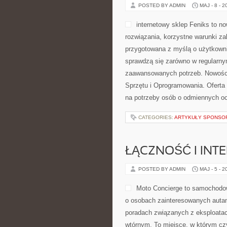
POSTED BY ADMIN
MAJ - 8 - 2
internetowy sklep Feniks to n
rozwiązania, korzystne warunki z
przygotowana z myślą o użytkown
sprawdzą się zarówno w regularnym 
zaawansowanych potrzeb. Nowości 
Sprzętu i Oprogramowania. Oferta
na potrzeby osób o odmiennych oc
CATEGORIES:
ARTYKUŁY SPONS
ŁĄCZNOŚĆ I INTE
POSTED BY ADMIN
MAJ - 5 - 2
Moto Concierge to samochodow
o osobach zainteresowanych autam
poradach związanych z eksploata
wtórnym. To miejsce, w którym cz