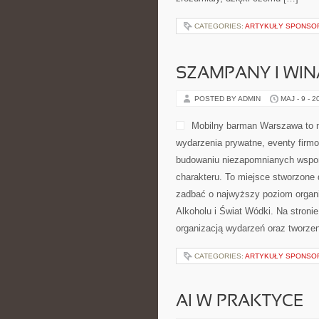
CATEGORIES:
ARTYKUŁY SPONS
SZAMPANY I WIN
POSTED BY ADMIN
MAJ - 9 - 2
Mobilny barman Warszawa to 
wydarzenia prywatne, eventy firmo
budowaniu niezapomnianych wspom
charakteru. To miejsce stworzone 
zadbać o najwyższy poziom organi
Alkoholu i Świat Wódki. Na stron
organizacją wydarzeń oraz tworze
CATEGORIES:
ARTYKUŁY SPONS
AI W PRAKTYCE