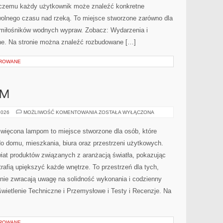
 czemu każdy użytkownik może znaleźć konkretne
wolnego czasu nad rzeką. To miejsce stworzone zarówno dla
a miłośników wodnych wypraw. Zobacz: Wydarzenia i
ne. Na stronie można znaleźć rozbudowane […]
OROWANE
AM
DIY
2026
MOŻLIWOŚĆ KOMENTOWANIA
ZOSTAŁA WYŁĄCZONA
–
ZRÓB
TO
święcona lampom to miejsce stworzone dla osób, które
SAM
 do domu, mieszkania, biura oraz przestrzeni użytkowych.
iat produktów związanych z aranżacją światła, pokazując
rafią upiększyć każde wnętrze. To przestrzeń dla tych,
śnie zwracają uwagę na solidność wykonania i codzienny
wietlenie Techniczne i Przemysłowe i Testy i Recenzje. Na
OROWANE