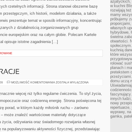
azjatyckich
w kuchni Bl
cych rzetelnych informacji. Strona stanowi obszerne bazę
rozwijają te
 przestępczym, ich historii, modelom działania, a także
mamy wszystk
próbujemy z
wis prezentuje temat w sposób informacyjny, koncentrując
proporcjami
ązanych z działalnością zorganizowanych grup
własnych up
hybrydowe, ł
ncie europejskim oraz na całym globie. Polecam Kartele
świetna zaba
otwartości.
tal opisuje istotne zagadnienia […]
społecznym.
kuchnią dan
OROWANE
które wszys
przygotowywa
rolować sush
planach i ma
IRACJE
pretekstem d
przeżyciami
domu uczą n
LIFESTYLE
026
MOŻLIWOŚĆ KOMENTOWANIA
ZOSTAŁA WYŁĄCZONA
Uświadamiają
I
INSPIRACJE
codziennośc
nacznie więcej niż tylko regularne ćwiczenia. To styl życia,
fascynujący.
innych ludzi
amopoczucie oraz codzienną energię. Strona poświęcona tej
nowy przepi
repertuarze,
ę porad, w którym każdy miłośnik ruchu – zarówno
wyprawy, na
 – może znaleźć wartościowe materiały dotyczące
garnka, pate
u życia, odżywiania oraz świadomego rozwijania własnej
ę na popularyzowaniu aktywności fizycznej, przedstawiając