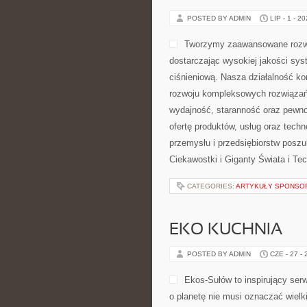
POSTED BY ADMIN
LIP - 1 - 2
Tworzymy zaawansowane rozwi
dostarczając wysokiej jakości sys
ciśnieniową. Nasza działalność kon
rozwoju kompleksowych rozwiązań,
wydajność, staranność oraz pewn
ofertę produktów, usług oraz tech
przemysłu i przedsiębiorstw posz
Ciekawostki i Giganty Świata i Tec
CATEGORIES:
ARTYKUŁY SPONS
EKO KUCHNIA
POSTED BY ADMIN
CZE - 27 -
Ekos-Sułów to inspirujący serw
o planetę nie musi oznaczać wiel