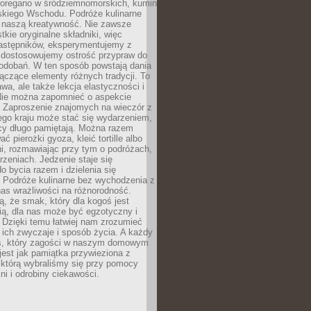
, oregano w śródziemnomorskich, kumin
iskiego Wschodu. Podróże kulinarne
ż naszą kreatywność. Nie zawsze
ie oryginalne składniki, więc
astępników, eksperymentujemy z
, dostosowujemy ostrość przypraw do
odobań. W ten sposób powstają dania
ączące elementy różnych tradycji. To
wa, ale także lekcja elastyczności i
 Nie można zapomnieć o aspekcie
 Zaproszenie znajomych na wieczór z
ego kraju może stać się wydarzeniem,
cy długo pamiętają. Można razem
ć pierożki gyoza, kleić tortille albo
i, rozmawiając przy tym o podróżach,
rzeniach. Jedzenie staje się
o bycia razem i dzielenia się
. Podróże kulinarne bez wychodzenia z
as wrażliwości na różnorodność.
, że smak, który dla kogoś jest
ią, dla nas może być egzotyczny i
 Dzięki temu łatwiej nam zrozumieć
, ich zwyczaje i sposób życia. A każdy
s, który zagości w naszym domowym
 jest jak pamiątka przywieziona z
 którą wybraliśmy się przy pomocy
lni i odrobiny ciekawości.