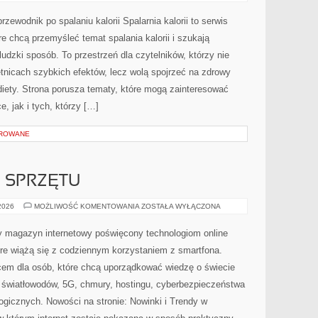
I
PSYCHOLOGIA
ODCHUDZANIA
przewodnik po spalaniu kalorii Spalarnia kalorii to serwis
e chcą przemyśleć temat spalania kalorii i szukają
udzki sposób. To przestrzeń dla czytelników, którzy nie
etnicach szybkich efektów, lecz wolą spojrzeć na zdrowy
 diety. Strona porusza tematy, które mogą zainteresować
, jak i tych, którzy […]
OROWANE
E SPRZĘTU
TESTY
 2026
MOŻLIWOŚĆ KOMENTOWANIA
ZOSTAŁA WYŁĄCZONA
I
RECENZJE
SPRZĘTU
ny magazyn internetowy poświęcony technologiom online
re wiążą się z codziennym korzystaniem z smartfona.
em dla osób, które chcą uporządkować wiedzę o świecie
, światłowodów, 5G, chmury, hostingu, cyberbezpieczeństwa
gicznych. Nowości na stronie: Nowinki i Trendy w