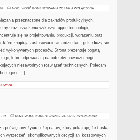
TECHNOLOGIE
026
MOŻLIWOŚĆ KOMENTOWANIA
ZOSTAŁA WYŁĄCZONA
I
INNOWACJE
ązania przeznaczone dla zakładów produkcyjnych,
temy oraz urządzenia wykorzystujące technologię
centruje się na projektowaniu, produkcji, wdrażaniu oraz
 które znajdują zastosowanie wszędzie tam, gdzie liczy się
ość wykonywanych procesów. Strona prezentuje bogatą
nologii, które odpowiadają na potrzeby nowoczesnego
ukujących niezawodnych rozwiązań technicznych. Polecam
hnologie i […]
OROWANE
EKO
 2026
MOŻLIWOŚĆ KOMENTOWANIA
ZOSTAŁA WYŁĄCZONA
KUCHNIA
is poświęcony życiu bliżej natury, który pokazuje, że troska
kich wyrzeczeń, skomplikowanych decyzji ani kosztownych