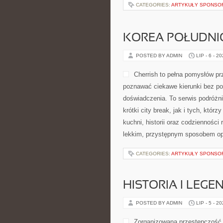
CATEGORIES:
ARTYKUŁY SPONS
KOREA POŁUDN
POSTED BY ADMIN
LIP - 6 - 2
Cherrish to pełna pomysłów prz
poznawać ciekawe kierunki bez po
doświadczenia. To serwis podróżn
krótki city break, jak i tych, którz
kuchni, historii oraz codzienności
lekkim, przystępnym sposobem op
CATEGORIES:
ARTYKUŁY SPONS
HISTORIA I LEGE
POSTED BY ADMIN
LIP - 5 - 2
Zorganizowana przestępczość 