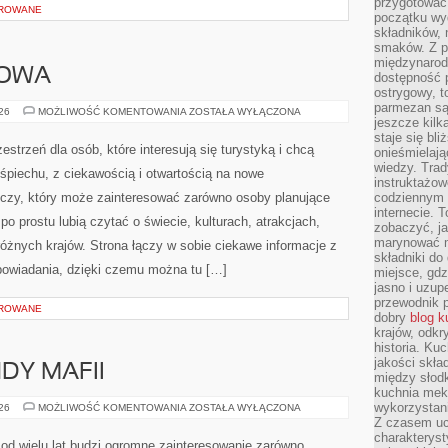
przygotować
OROWANE
początku wyd
składników, 
smaków. Z p
międzynarod
IOWA
dostępność p
ostrygowy, t
parmezan są 
KOREA
026
MOŻLIWOŚĆ KOMENTOWANIA
ZOSTAŁA WYŁĄCZONA
jeszcze kilk
POŁUDNIOWA
staje się bli
estrzeń dla osób, które interesują się turystyką i chcą
onieśmielają
wiedzy. Trad
śpiechu, z ciekawością i otwartością na nowe
instruktażow
iczy, który może zainteresować zarówno osoby planujące
codziennym ż
internecie.
y po prostu lubią czytać o świecie, kulturach, atrakcjach,
zobaczyć, j
marynować m
 różnych krajów. Strona łączy w sobie ciekawe informacje z
składniki do
owiadania, dzięki czemu można tu […]
miejsce, gdz
jasno i uzup
przewodnik 
OROWANE
dobry
blog k
krajów, odk
historia. Ku
jakości skła
NDY MAFII
między słod
kuchnia mek
wykorzystan
HISTORIA
026
MOŻLIWOŚĆ KOMENTOWANIA
ZOSTAŁA WYŁĄCZONA
I
Z czasem u
LEGENDY
charakteryst
MAFII
od wielu lat budzi ogromne zainteresowanie zarówno