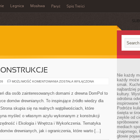
rie
Legnica
Moskwa
Paryż
Spis Treści
SUB
KONSTRUKCJE
Nie każdy m
każdy może p
TECHNOLOGIE
026
MOŻLIWOŚĆ KOMENTOWANIA
ZOSTAŁA WYŁĄCZONA
smak. Kuchni
I
KONSTRUKCJE
najbardziej
zeń dla osób zainteresowanych domami z drewna DomPol to
kultury. Wys
odrobina odw
yce domów drewnianych. To inspirujące źródło wiedzy dla
inspirowane
Podróże kuli
Strona skupia się na realnych wątpliwościach, które
święta w śro
czyna myśleć o własnym azylu wykonanym z konstrukcji
zwykle od c
spróbowane k
zędność i Ekologia i Wnętrza i Wykończenia. Tematyka
mediach spo
domów drewnianych, jak i ograniczenia, które warto […]
znajomego, k
głowie pojaw