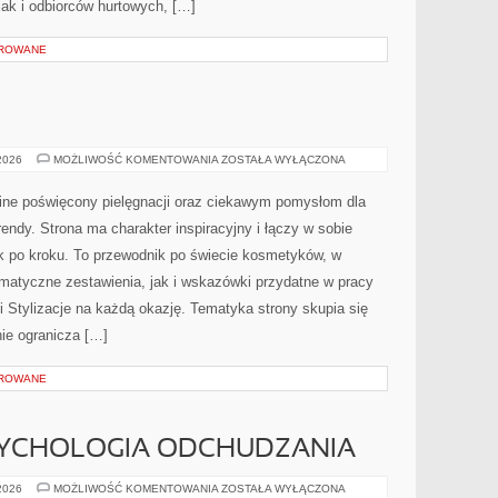
jak i odbiorców hurtowych, […]
OROWANE
MODA
 2026
MOŻLIWOŚĆ KOMENTOWANIA
ZOSTAŁA WYŁĄCZONA
I
URODA
nline poświęcony pielęgnacji oraz ciekawym pomysłom dla
endy. Strona ma charakter inspiracyjny i łączy w sobie
 po kroku. To przewodnik po świecie kosmetyków, w
atyczne zestawienia, jak i wskazówki przydatne w pracy
i Stylizacje na każdą okazję. Tematyka strony skupia się
ie ogranicza […]
OROWANE
SYCHOLOGIA ODCHUDZANIA
MOTYWACJA
 2026
MOŻLIWOŚĆ KOMENTOWANIA
ZOSTAŁA WYŁĄCZONA