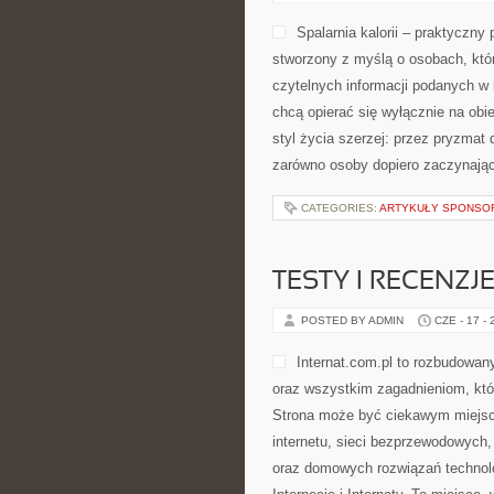
Spalarnia kalorii – praktyczny 
stworzony z myślą o osobach, któr
czytelnych informacji podanych w l
chcą opierać się wyłącznie na obi
styl życia szerzej: przez pryzmat
zarówno osoby dopiero zaczynające
CATEGORIES:
ARTYKUŁY SPONS
TESTY I RECENZJ
POSTED BY ADMIN
CZE - 17 -
Internat.com.pl to rozbudowa
oraz wszystkim zagadnieniom, któ
Strona może być ciekawym miejsc
internetu, sieci bezprzewodowych
oraz domowych rozwiązań technolo