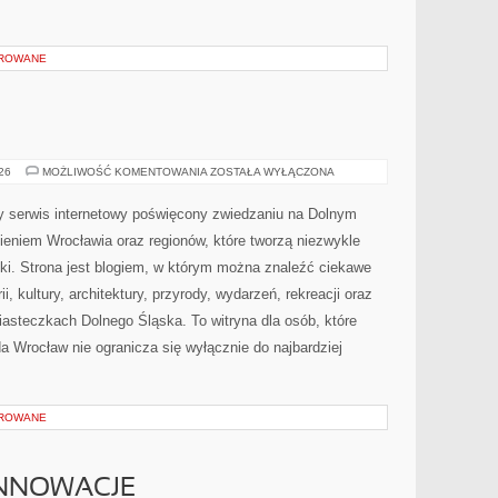
OROWANE
BOLESŁAWIEC
026
MOŻLIWOŚĆ KOMENTOWANIA
ZOSTAŁA WYŁĄCZONA
 serwis internetowy poświęcony zwiedzaniu na Dolnym
eniem Wrocławia oraz regionów, które tworzą niezwykle
ki. Strona jest blogiem, w którym można znaleźć ciekawe
i, kultury, architektury, przyrody, wydarzeń, rekreacji oraz
asteczkach Dolnego Śląska. To witryna dla osób, które
da Wrocław nie ogranicza się wyłącznie do najbardziej
OROWANE
INNOWACJE