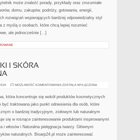
ytelnik może znaleźć porady, przykłady oraz zrozumiałe
orów, domu, zakupów, podróży, gotowania, energii,
ch rozwiązań wspierających bardziej odpowiedzialny styl
a z myślą o osobach, które chcą lepiej rozumieć
we, ale jednocześnie […]
OROWANE
I I SKÓRA
NA
DERMOKOSMETYKI
 2026
MOŻLIWOŚĆ KOMENTOWANIA
ZOSTAŁA WYŁĄCZONA
I
SKÓRA
PROBLEMATYCZNA
towa, która koncentruje się wokół produktów kosmetycznych
 być traktowana jako punkt odniesienia dla osób, które
cznym o bardziej tradycyjnym, ziołowym lub naturalnym
suje się w rosnące zainteresowanie produktami inspirowanymi
ła i włosów i Naturalna pielęgnacja twarzy. Głównym
yków naturalnych. Bioarp24.pl może zainteresować