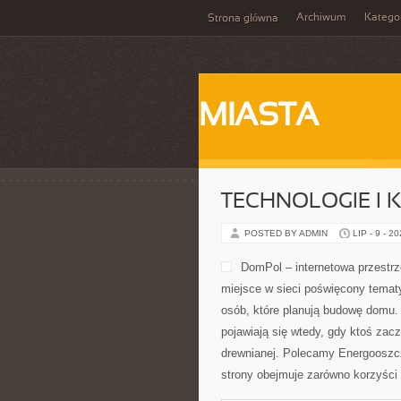
Archiwum
Katego
Strona główna
MIASTA
TECHNOLOGIE I 
POSTED BY ADMIN
LIP - 9 - 2
DomPol – internetowa przestr
miejsce w sieci poświęcony temat
osób, które planują budowę domu. 
pojawiają się wtedy, gdy ktoś za
drewnianej. Polecamy Energooszc
strony obejmuje zarówno korzyści 