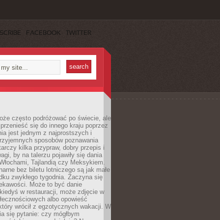
SCRIBE
FACEBOOK
TWITTER
oże często podróżować po świecie, ale
rzenieść się do innego kraju poprzez
a jest jednym z najprostszych i
 przyjemnych sposobów poznawania
tarczy kilka przypraw, dobry przepis i
agi, by na talerzu pojawiły się dania
 Włochami, Tajlandią czy Meksykiem.
narne bez biletu lotniczego są jak małe
dku zwykłego tygodnia. Zaczyna się
iekawości. Może to być danie
iedyś w restauracji, może zdjęcie w
łecznościowych albo opowieść
tóry wrócił z egzotycznych wakacji. W
ia się pytanie: czy mógłbym