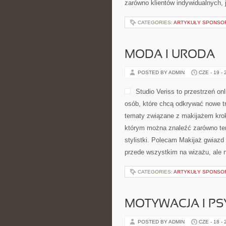
zarówno klientów indywidualnych, 
CATEGORIES:
ARTYKUŁY SPONS
MODA I URODA
POSTED BY ADMIN
CZE - 19 -
Studio Veriss to przestrzeń o
osób, które chcą odkrywać nowe tr
tematy związane z makijażem krok
którym można znaleźć zarówno tem
stylistki. Polecam Makijaż gwiazd 
przede wszystkim na wizażu, ale n
CATEGORIES:
ARTYKUŁY SPONS
MOTYWACJA I P
POSTED BY ADMIN
CZE - 18 -