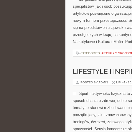
specjalistów, jak i osób poszukują
artykułów poświęcone organizacjom
nowym formom przestępczości. Ser
się na przedstawieniu zjawisk zwi
przestępczych w kraju, na kontyne
Narkotykowe i Kultura i Mafia. Por
CATEGORIES:
ARTYKUŁY SPONS
LIFESTYLE I INSP
POSTED BY ADMIN
LIP - 4 - 2
Sport i aktywność fizyczna to z
sposób dbania o zdrowie, dobre s
tematyce stanowi rozbudowane baz
początkujący, jak i zaawansowany
treningów, ćwiczeń, zdrowego styl
sprawności. Serwis koncentruje si