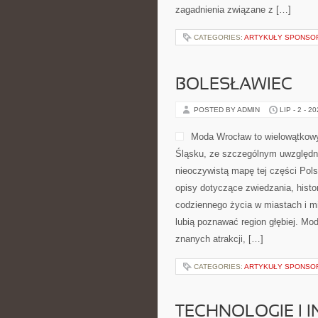
zagadnienia związane z […]
CATEGORIES:
ARTYKUŁY SPONS
BOLESŁAWIEC
POSTED BY ADMIN
LIP - 2 - 2
Moda Wrocław to wielowątkowy
Śląsku, ze szczególnym uwzględni
nieoczywistą mapę tej części Pols
opisy dotyczące zwiedzania, histori
codziennego życia w miastach i mi
lubią poznawać region głębiej. Mo
znanych atrakcji, […]
CATEGORIES:
ARTYKUŁY SPONS
TECHNOLOGIE I 