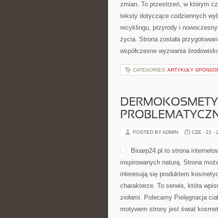
zmian. To przestrzeń, w którym cz
teksty dotyczące codziennych wyb
recyklingu, przyrody i nowoczesny
życia. Strona została przygotowan
współczesne wyzwania środowisko
CATEGORIES:
ARTYKUŁY SPONS
DERMOKOSMETYK
PROBLEMATYCZ
POSTED BY ADMIN
CZE - 21 -
Bioarp24.pl to strona interne
inspirowanych naturą. Strona może
interesują się produktem kosmety
charakterze. To serwis, która wpi
ziołami. Polecamy Pielęgnacja cia
motywem strony jest świat kosmet