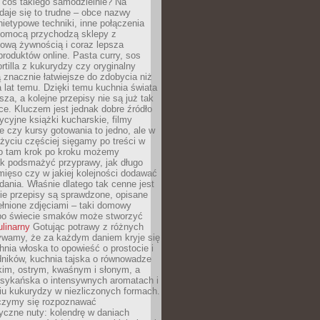
 coś takiego samodzielnie? Na
aje się to trudne – obce nazwy
nietypowe techniki, inne połączenia
omocą przychodzą sklepy z
ową żywnością i coraz lepsza
roduktów online. Pasta curry, sos
ortilla z kukurydzy czy oryginalny
znacznie łatwiejsze do zdobycia niż
a lat temu. Dzięki temu kuchnia świata
ższa, a kolejne przepisy nie są już tak
ce. Kluczem jest jednak dobre źródło
ycyjne książki kucharskie, filmy
e czy kursy gotowania to jedno, ale w
yciu częściej sięgamy po treści w
 To tam krok po kroku możemy
ak podsmażyć przyprawy, jak długo
ięso czy w jakiej kolejności dodawać
 dania. Właśnie dlatego tak cenne jest
ie przepisy są sprawdzone, opisane
ełnione zdjęciami – taki domowy
po świecie smaków może stworzyć
ulinarny
Gotując potrawy z różnych
rywamy, że za każdym daniem kryje się
chnia włoska to opowieść o prostocie i
dników, kuchnia tajska o równowadze
kim, ostrym, kwaśnym i słonym, a
sykańska o intensywnych aromatach i
iu kukurydzy w niezliczonych formach.
czymy się rozpoznawać
yczne nuty: kolendrę w daniach