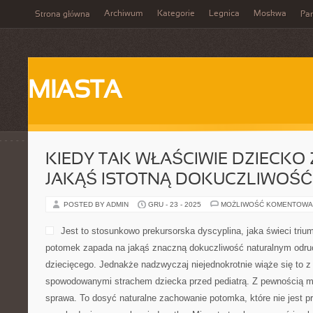
Archiwum
Kategorie
Legnica
Moskwa
Strona główna
Par
MIASTA
KIEDY TAK WŁAŚCIWIE DZIECKO
JAKĄŚ ISTOTNĄ DOKUCZLIWOŚĆ
POSTED BY ADMIN
GRU - 23 - 2025
MOŻLIWOŚĆ KOMENTOWA
Jest to stosunkowo prekursorska dyscyplina, jaka świeci triu
potomek zapada na jakąś znaczną dokuczliwość naturalnym odruc
dziecięcego. Jednakże nadzwyczaj niejednokrotnie wiąże się to z
spowodowanymi strachem dziecka przed pediatrą. Z pewnością 
sprawa. To dosyć naturalne zachowanie potomka, które nie jest 