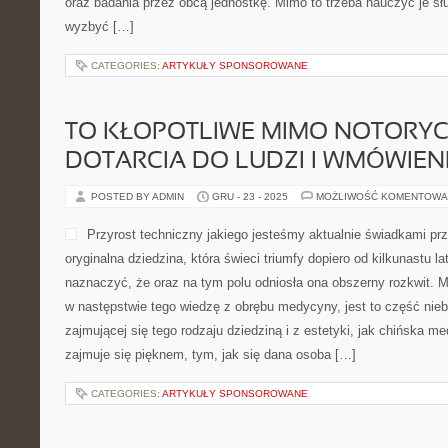
oraz badania przez obcą jednostkę. Mimo to trzeba nauczyć je s
wyzbyć […]
CATEGORIES:
ARTYKUŁY SPONSOROWANE
TO KŁOPOTLIWE MIMO NOTORY
DOTARCIA DO LUDZI I WMÓWIENI
POSTED BY ADMIN
GRU - 23 - 2025
MOŻLIWOŚĆ KOMENTOWA
Przyrost techniczny jakiego jesteśmy aktualnie świadkami prz
oryginalna dziedzina, która świeci triumfy dopiero od kilkunastu la
naznaczyć, że oraz na tym polu odniosła ona obszerny rozkwit. 
w następstwie tego wiedzę z obrębu medycyny, jest to część nie
zajmującej się tego rodzaju dziedziną i z estetyki, jak chińska me
zajmuje się pięknem, tym, jak się dana osoba […]
CATEGORIES:
ARTYKUŁY SPONSOROWANE