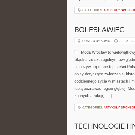
CATEGORIES:
ARTYKUŁY SPONS
BOLESŁAWIEC
POSTED BY ADMIN
LIP - 2 - 2
Moda Wrocław to wielowątkowy
Śląsku, ze szczególnym uwzględni
nieoczywistą mapę tej części Pols
opisy dotyczące zwiedzania, histori
codziennego życia w miastach i mi
lubią poznawać region głębiej. Mo
znanych atrakcji, […]
CATEGORIES:
ARTYKUŁY SPONS
TECHNOLOGIE I 