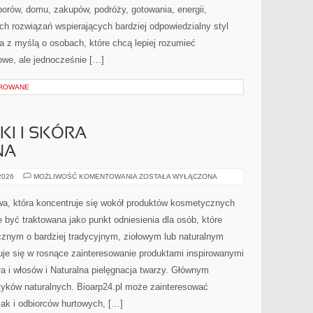
orów, domu, zakupów, podróży, gotowania, energii,
ch rozwiązań wspierających bardziej odpowiedzialny styl
a z myślą o osobach, które chcą lepiej rozumieć
we, ale jednocześnie […]
OROWANE
I I SKÓRA
NA
DERMOKOSMETYKI
 2026
MOŻLIWOŚĆ KOMENTOWANIA
ZOSTAŁA WYŁĄCZONA
I
SKÓRA
PROBLEMATYCZNA
towa, która koncentruje się wokół produktów kosmetycznych
 być traktowana jako punkt odniesienia dla osób, które
cznym o bardziej tradycyjnym, ziołowym lub naturalnym
suje się w rosnące zainteresowanie produktami inspirowanymi
ła i włosów i Naturalna pielęgnacja twarzy. Głównym
yków naturalnych. Bioarp24.pl może zainteresować
jak i odbiorców hurtowych, […]