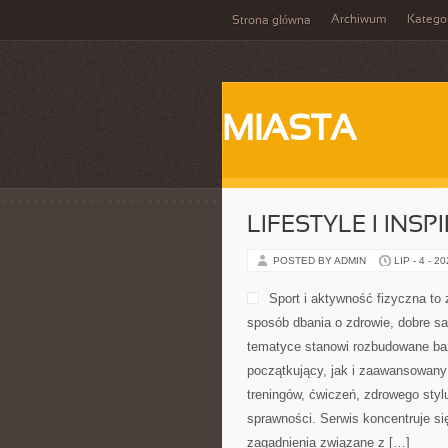
Archiwum
Katego
Strona główna
MIASTA
LIFESTYLE I INSP
POSTED BY ADMIN
LIP - 4 - 2
Sport i aktywność fizyczna to z
sposób dbania o zdrowie, dobre s
tematyce stanowi rozbudowane baz
początkujący, jak i zaawansowany
treningów, ćwiczeń, zdrowego styl
sprawności. Serwis koncentruje si
zagadnienia związane z […]