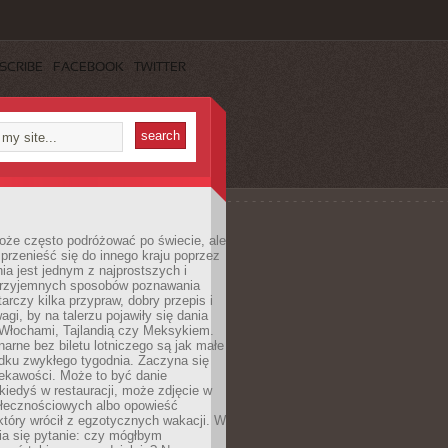
SCRIBE
FACEBOOK
TWITTER
oże często podróżować po świecie, ale
rzenieść się do innego kraju poprzez
a jest jednym z najprostszych i
 przyjemnych sposobów poznawania
tarczy kilka przypraw, dobry przepis i
agi, by na talerzu pojawiły się dania
 Włochami, Tajlandią czy Meksykiem.
narne bez biletu lotniczego są jak małe
dku zwykłego tygodnia. Zaczyna się
iekawości. Może to być danie
iedyś w restauracji, może zdjęcie w
łecznościowych albo opowieść
tóry wrócił z egzotycznych wakacji. W
ia się pytanie: czy mógłbym