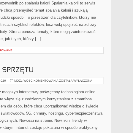
ODCHUDZANIA
przewodnik po spalaniu kalorii Spalarnia kalorii to serwis
e chcą przemyśleć temat spalania kalorii i szukają
udzki sposób. To przestrzeń dla czytelników, którzy nie
etnicach szybkich efektów, lecz wolą spojrzeć na zdrowy
 diety. Strona porusza tematy, które mogą zainteresować
, jak i tych, którzy […]
OROWANE
E SPRZĘTU
TESTY
 2026
MOŻLIWOŚĆ KOMENTOWANIA
ZOSTAŁA WYŁĄCZONA
I
RECENZJE
SPRZĘTU
ny magazyn internetowy poświęcony technologiom online
re wiążą się z codziennym korzystaniem z smartfona.
em dla osób, które chcą uporządkować wiedzę o świecie
, światłowodów, 5G, chmury, hostingu, cyberbezpieczeństwa
gicznych. Nowości na stronie: Nowinki i Trendy w
, w którym internet zostaje pokazana w sposób praktyczny.