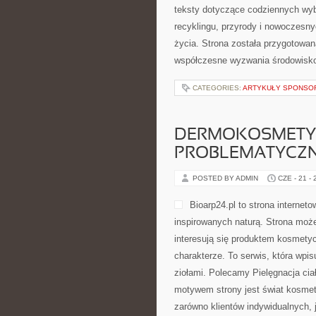
teksty dotyczące codziennych wyb
recyklingu, przyrody i nowoczesny
życia. Strona została przygotowan
współczesne wyzwania środowisko
CATEGORIES:
ARTYKUŁY SPONS
DERMOKOSMETYK
PROBLEMATYCZ
POSTED BY ADMIN
CZE - 21 -
Bioarp24.pl to strona interne
inspirowanych naturą. Strona może
interesują się produktem kosmety
charakterze. To serwis, która wpi
ziołami. Polecamy Pielęgnacja cia
motywem strony jest świat kosmet
zarówno klientów indywidualnych, 