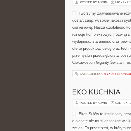
POSTED BY ADMIN
LIP - 1 - 2
Tworzymy zaawansowane rozwi
dostarczając wysokiej jakości sys
ciśnieniową. Nasza działalność kon
rozwoju kompleksowych rozwiązań,
wydajność, staranność oraz pewn
ofertę produktów, usług oraz tech
przemysłu i przedsiębiorstw posz
Ciekawostki i Giganty Świata i Tec
CATEGORIES:
ARTYKUŁY SPONS
EKO KUCHNIA
POSTED BY ADMIN
CZE - 27 -
Ekos-Sułów to inspirujący serw
o planetę nie musi oznaczać wiel
zmian. To przestrzeń, w którym cz