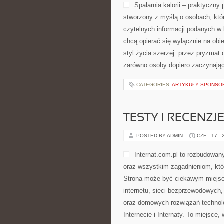
Spalarnia kalorii – praktyczny 
stworzony z myślą o osobach, któr
czytelnych informacji podanych w l
chcą opierać się wyłącznie na obi
styl życia szerzej: przez pryzmat
zarówno osoby dopiero zaczynające
CATEGORIES:
ARTYKUŁY SPONS
TESTY I RECENZJ
POSTED BY ADMIN
CZE - 17 -
Internat.com.pl to rozbudowa
oraz wszystkim zagadnieniom, któ
Strona może być ciekawym miejsc
internetu, sieci bezprzewodowych
oraz domowych rozwiązań technolo
Internecie i Internaty. To miejsce