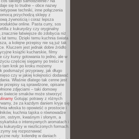
 coś takiego samodzielnie? Na
aje się to trudne – obce nazwy
nietypowe techniki, inne połączenia
omocą przychodzą sklepy z
ową żywnością i coraz lepsza
roduktów online. Pasta curry, sos
ortilla z kukurydzy czy oryginalny
znacznie łatwiejsze do zdobycia niż
a lat temu. Dzięki temu kuchnia świata
ższa, a kolejne przepisy nie są już tak
ce. Kluczem jest jednak dobre źródło
ycyjne książki kucharskie, filmy
e czy kursy gotowania to jedno, ale w
yciu częściej sięgamy po treści w
 To tam krok po kroku możemy
ak podsmażyć przyprawy, jak długo
ięso czy w jakiej kolejności dodawać
 dania. Właśnie dlatego tak cenne jest
ie przepisy są sprawdzone, opisane
ełnione zdjęciami – taki domowy
po świecie smaków może stworzyć
ulinarny
Gotując potrawy z różnych
rywamy, że za każdym daniem kryje się
chnia włoska to opowieść o prostocie i
dników, kuchnia tajska o równowadze
kim, ostrym, kwaśnym i słonym, a
sykańska o intensywnych aromatach i
iu kukurydzy w niezliczonych formach.
czymy się rozpoznawać
yczne nuty: kolendrę w daniach