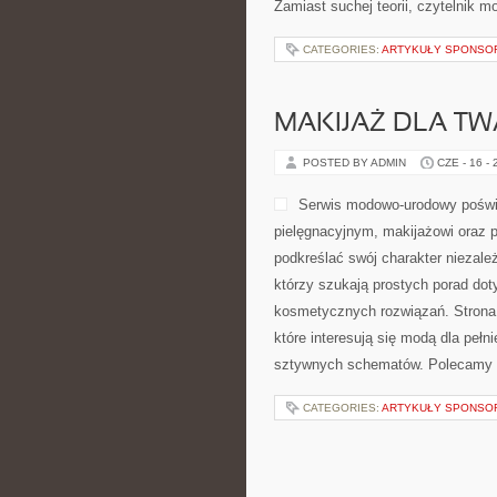
Zamiast suchej teorii, czytelnik 
CATEGORIES:
ARTYKUŁY SPONS
MAKIJAŻ DLA TW
POSTED BY ADMIN
CZE - 16 -
Serwis modowo-urodowy poświę
pielęgnacyjnym, makijażowi oraz 
podkreślać swój charakter niezależ
którzy szukają prostych porad doty
kosmetycznych rozwiązań. Strona 
które interesują się modą dla peł
sztywnych schematów. Polecamy 
CATEGORIES:
ARTYKUŁY SPONS