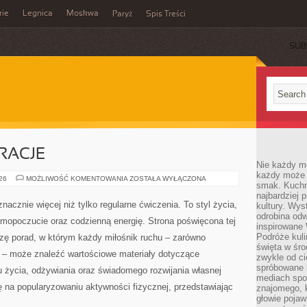
rie
Legnica
Moskwa
Paryż
Spis Treści
SUB
IRACJE
Nie każdy m
każdy może p
LIFESTYLE
026
MOŻLIWOŚĆ KOMENTOWANIA
ZOSTAŁA WYŁĄCZONA
smak. Kuchni
I
INSPIRACJE
najbardziej
nacznie więcej niż tylko regularne ćwiczenia. To styl życia,
kultury. Wys
odrobina odw
amopoczucie oraz codzienną energię. Strona poświęcona tej
inspirowane
Podróże kuli
ę porad, w którym każdy miłośnik ruchu – zarówno
święta w śro
 – może znaleźć wartościowe materiały dotyczące
zwykle od c
spróbowane k
u życia, odżywiania oraz świadomego rozwijania własnej
mediach spo
ę na popularyzowaniu aktywności fizycznej, przedstawiając
znajomego, k
głowie pojaw