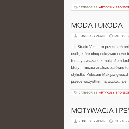
CATEGORIES:
ARTYKUŁY SPONS
MODA I URODA
POSTED BY ADMIN
CZE - 19 -
Studio Veriss to przestrzeń o
osób, które chcą odkrywać nowe tr
tematy związane z makijażem krok
którym można znaleźć zarówno tem
stylistki. Polecam Makijaż gwiazd 
przede wszystkim na wizażu, ale n
CATEGORIES:
ARTYKUŁY SPONS
MOTYWACJA I P
POSTED BY ADMIN
CZE - 18 -