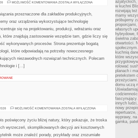
azjatyckich
TECHNOLOGIE
026
MOŻLIWOŚĆ KOMENTOWANIA
ZOSTAŁA WYŁĄCZONA
I
w kuchni Bl
INNOWACJE
rozwijają te
ązania przeznaczone dla zakładów produkcyjnych,
mamy wszystk
próbujemy z
temy oraz urządzenia wykorzystujące technologię
proporcjami
centruje się na projektowaniu, produkcji, wdrażaniu oraz
własnych up
hybrydowe, ł
 które znajdują zastosowanie wszędzie tam, gdzie liczy się
świetna zaba
otwartości.
ość wykonywanych procesów. Strona prezentuje bogatą
społecznym.
nologii, które odpowiadają na potrzeby nowoczesnego
kuchnią dan
które wszys
ukujących niezawodnych rozwiązań technicznych. Polecam
przygotowywa
hnologie i […]
rolować sush
planach i ma
pretekstem d
OROWANE
przeżyciami
domu uczą n
Uświadamiają
codziennośc
fascynujący.
innych ludzi
nowy przepi
EKO
 2026
MOŻLIWOŚĆ KOMENTOWANIA
ZOSTAŁA WYŁĄCZONA
KUCHNIA
repertuarze,
wyprawy, na
is poświęcony życiu bliżej natury, który pokazuje, że troska
garnka, pate
kich wyrzeczeń, skomplikowanych decyzji ani kosztownych
ytelnik może znaleźć porady, przykłady oraz zrozumiałe