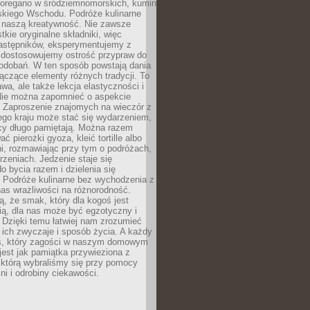
, oregano w śródziemnomorskich, kumin
iskiego Wschodu. Podróże kulinarne
ż naszą kreatywność. Nie zawsze
ie oryginalne składniki, więc
astępników, eksperymentujemy z
, dostosowujemy ostrość przypraw do
odobań. W ten sposób powstają dania
ączące elementy różnych tradycji. To
wa, ale także lekcja elastyczności i
 Nie można zapomnieć o aspekcie
 Zaproszenie znajomych na wieczór z
ego kraju może stać się wydarzeniem,
cy długo pamiętają. Można razem
ć pierożki gyoza, kleić tortille albo
i, rozmawiając przy tym o podróżach,
rzeniach. Jedzenie staje się
o bycia razem i dzielenia się
. Podróże kulinarne bez wychodzenia z
as wrażliwości na różnorodność.
, że smak, który dla kogoś jest
ią, dla nas może być egzotyczny i
 Dzięki temu łatwiej nam zrozumieć
, ich zwyczaje i sposób życia. A każdy
s, który zagości w naszym domowym
 jest jak pamiątka przywieziona z
 którą wybraliśmy się przy pomocy
lni i odrobiny ciekawości.