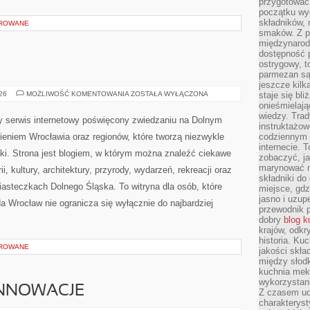
przygotować
początku wyd
składników, 
OROWANE
smaków. Z p
międzynarod
dostępność p
ostrygowy, t
parmezan są 
jeszcze kilk
BOLESŁAWIEC
026
MOŻLIWOŚĆ KOMENTOWANIA
ZOSTAŁA WYŁĄCZONA
staje się bli
onieśmielają
wiedzy. Trad
 serwis internetowy poświęcony zwiedzaniu na Dolnym
instruktażow
eniem Wrocławia oraz regionów, które tworzą niezwykle
codziennym ż
internecie.
ki. Strona jest blogiem, w którym można znaleźć ciekawe
zobaczyć, j
marynować m
i, kultury, architektury, przyrody, wydarzeń, rekreacji oraz
składniki do
asteczkach Dolnego Śląska. To witryna dla osób, które
miejsce, gdz
jasno i uzup
da Wrocław nie ogranicza się wyłącznie do najbardziej
przewodnik 
dobry
blog k
krajów, odk
historia. Ku
OROWANE
jakości skła
między słod
kuchnia mek
wykorzystan
INNOWACJE
Z czasem u
charakteryst