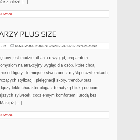
może znaleźć […]
OROWANE
ARZY PLUS SIZE
MAKIJAŻ
 2026
MOŻLIWOŚĆ KOMENTOWANIA
ZOSTAŁA WYŁĄCZONA
DLA
TWARZY
PLUS
cony jest modzie, dbaniu o wygląd, preparatom
SIZE
pomysłom na atrakcyjny wygląd dla osób, które chcą
nie od figury. To miejsce stworzone z myślą o czytelnikach,
czących stylizacji, pielęgnacji skóry, trendów oraz
łączy lekki charakter bloga z tematyką bliską osobom,
niejszych sylwetek, codziennym komfortem i urodą bez
Makijaż […]
OROWANE