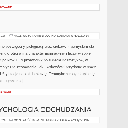
OROWANE
MODA
 2026
MOŻLIWOŚĆ KOMENTOWANIA
ZOSTAŁA WYŁĄCZONA
I
URODA
nline poświęcony pielęgnacji oraz ciekawym pomysłom dla
endy. Strona ma charakter inspiracyjny i łączy w sobie
 po kroku. To przewodnik po świecie kosmetyków, w
atyczne zestawienia, jak i wskazówki przydatne w pracy
i Stylizacje na każdą okazję. Tematyka strony skupia się
ie ogranicza […]
OROWANE
SYCHOLOGIA ODCHUDZANIA
MOTYWACJA
 2026
MOŻLIWOŚĆ KOMENTOWANIA
ZOSTAŁA WYŁĄCZONA
I
PSYCHOLOGIA