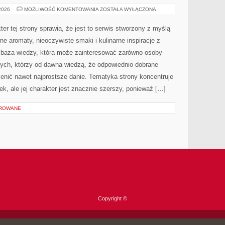
IKONY
 2026
MOŻLIWOŚĆ KOMENTOWANIA
ZOSTAŁA WYŁĄCZONA
PERFUMERYJNE
er tej strony sprawia, że jest to serwis stworzony z myślą
e aromaty, nieoczywiste smaki i kulinarne inspiracje z
na baza wiedzy, która może zainteresować zarówno osoby
tych, którzy od dawna wiedzą, że odpowiednio dobrane
ienić nawet najprostsze danie. Tematyka strony koncentruje
, ale jej charakter jest znacznie szerszy, ponieważ […]
OROWANE
Copyright ©