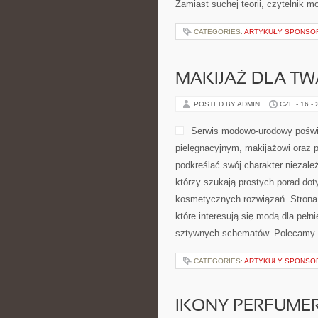
Zamiast suchej teorii, czytelnik 
CATEGORIES:
ARTYKUŁY SPONS
MAKIJAŻ DLA TW
POSTED BY ADMIN
CZE - 16 -
Serwis modowo-urodowy poświę
pielęgnacyjnym, makijażowi oraz 
podkreślać swój charakter niezależ
którzy szukają prostych porad doty
kosmetycznych rozwiązań. Strona 
które interesują się modą dla peł
sztywnych schematów. Polecamy 
CATEGORIES:
ARTYKUŁY SPONS
IKONY PERFUME