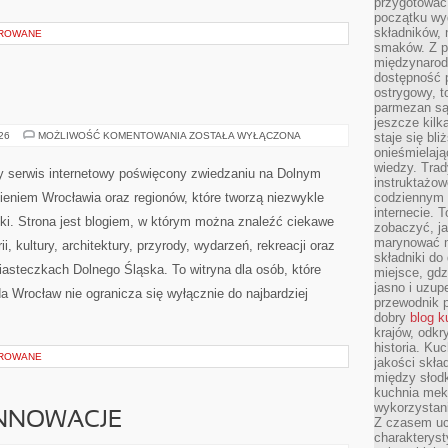
przygotować
początku wyd
składników, 
OROWANE
smaków. Z p
międzynarod
dostępność p
ostrygowy, t
parmezan są 
jeszcze kilk
BOLESŁAWIEC
026
MOŻLIWOŚĆ KOMENTOWANIA
ZOSTAŁA WYŁĄCZONA
staje się bli
onieśmielają
wiedzy. Trad
 serwis internetowy poświęcony zwiedzaniu na Dolnym
instruktażow
eniem Wrocławia oraz regionów, które tworzą niezwykle
codziennym ż
internecie.
ki. Strona jest blogiem, w którym można znaleźć ciekawe
zobaczyć, j
marynować m
i, kultury, architektury, przyrody, wydarzeń, rekreacji oraz
składniki do
asteczkach Dolnego Śląska. To witryna dla osób, które
miejsce, gdz
jasno i uzup
da Wrocław nie ogranicza się wyłącznie do najbardziej
przewodnik 
dobry
blog k
krajów, odk
historia. Ku
OROWANE
jakości skła
między słod
kuchnia mek
wykorzystan
INNOWACJE
Z czasem u
charakteryst