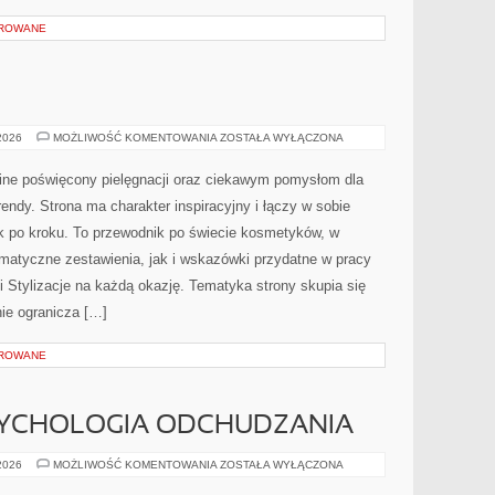
OROWANE
MODA
 2026
MOŻLIWOŚĆ KOMENTOWANIA
ZOSTAŁA WYŁĄCZONA
I
URODA
nline poświęcony pielęgnacji oraz ciekawym pomysłom dla
endy. Strona ma charakter inspiracyjny i łączy w sobie
 po kroku. To przewodnik po świecie kosmetyków, w
atyczne zestawienia, jak i wskazówki przydatne w pracy
i Stylizacje na każdą okazję. Tematyka strony skupia się
ie ogranicza […]
OROWANE
SYCHOLOGIA ODCHUDZANIA
MOTYWACJA
 2026
MOŻLIWOŚĆ KOMENTOWANIA
ZOSTAŁA WYŁĄCZONA
I
PSYCHOLOGIA