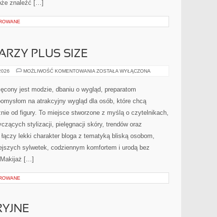
może znaleźć […]
OROWANE
ARZY PLUS SIZE
MAKIJAŻ
 2026
MOŻLIWOŚĆ KOMENTOWANIA
ZOSTAŁA WYŁĄCZONA
DLA
TWARZY
PLUS
cony jest modzie, dbaniu o wygląd, preparatom
SIZE
pomysłom na atrakcyjny wygląd dla osób, które chcą
nie od figury. To miejsce stworzone z myślą o czytelnikach,
czących stylizacji, pielęgnacji skóry, trendów oraz
łączy lekki charakter bloga z tematyką bliską osobom,
niejszych sylwetek, codziennym komfortem i urodą bez
Makijaż […]
OROWANE
RYJNE