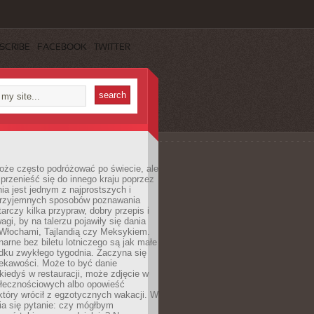
SCRIBE
FACEBOOK
TWITTER
oże często podróżować po świecie, ale
rzenieść się do innego kraju poprzez
a jest jednym z najprostszych i
 przyjemnych sposobów poznawania
tarczy kilka przypraw, dobry przepis i
agi, by na talerzu pojawiły się dania
 Włochami, Tajlandią czy Meksykiem.
narne bez biletu lotniczego są jak małe
dku zwykłego tygodnia. Zaczyna się
iekawości. Może to być danie
iedyś w restauracji, może zdjęcie w
łecznościowych albo opowieść
tóry wrócił z egzotycznych wakacji. W
ia się pytanie: czy mógłbym