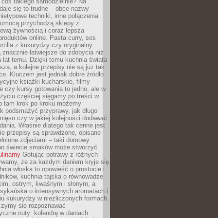
 coś takiego samodzielnie? Na
aje się to trudne – obce nazwy
nietypowe techniki, inne połączenia
omocą przychodzą sklepy z
ową żywnością i coraz lepsza
roduktów online. Pasta curry, sos
ortilla z kukurydzy czy oryginalny
znacznie łatwiejsze do zdobycia niż
a lat temu. Dzięki temu kuchnia świata
ższa, a kolejne przepisy nie są już tak
ce. Kluczem jest jednak dobre źródło
ycyjne książki kucharskie, filmy
e czy kursy gotowania to jedno, ale w
yciu częściej sięgamy po treści w
 To tam krok po kroku możemy
ak podsmażyć przyprawy, jak długo
ięso czy w jakiej kolejności dodawać
 dania. Właśnie dlatego tak cenne jest
ie przepisy są sprawdzone, opisane
ełnione zdjęciami – taki domowy
po świecie smaków może stworzyć
ulinarny
Gotując potrawy z różnych
rywamy, że za każdym daniem kryje się
chnia włoska to opowieść o prostocie i
dników, kuchnia tajska o równowadze
kim, ostrym, kwaśnym i słonym, a
sykańska o intensywnych aromatach i
iu kukurydzy w niezliczonych formach.
czymy się rozpoznawać
yczne nuty: kolendrę w daniach