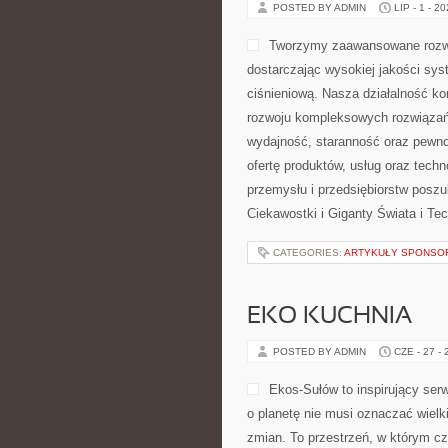
POSTED BY ADMIN
LIP - 1 - 2
Tworzymy zaawansowane rozwi
dostarczając wysokiej jakości sys
ciśnieniową. Nasza działalność kon
rozwoju kompleksowych rozwiązań,
wydajność, staranność oraz pewn
ofertę produktów, usług oraz tech
przemysłu i przedsiębiorstw posz
Ciekawostki i Giganty Świata i Tec
CATEGORIES:
ARTYKUŁY SPONS
EKO KUCHNIA
POSTED BY ADMIN
CZE - 27 -
Ekos-Sułów to inspirujący serw
o planetę nie musi oznaczać wiel
zmian. To przestrzeń, w którym cz