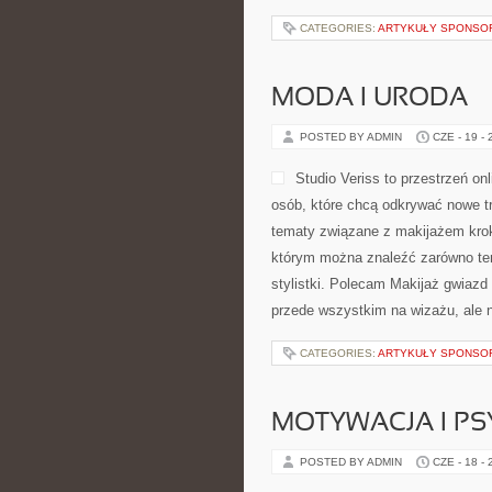
CATEGORIES:
ARTYKUŁY SPONS
MODA I URODA
POSTED BY ADMIN
CZE - 19 -
Studio Veriss to przestrzeń o
osób, które chcą odkrywać nowe tr
tematy związane z makijażem krok
którym można znaleźć zarówno tem
stylistki. Polecam Makijaż gwiazd 
przede wszystkim na wizażu, ale n
CATEGORIES:
ARTYKUŁY SPONS
MOTYWACJA I P
POSTED BY ADMIN
CZE - 18 -