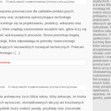
azjatyckich
TECHNOLOGIE
026
MOŻLIWOŚĆ KOMENTOWANIA
ZOSTAŁA WYŁĄCZONA
I
w kuchni Bl
INNOWACJE
rozwijają te
ązania przeznaczone dla zakładów produkcyjnych,
mamy wszystk
próbujemy z
temy oraz urządzenia wykorzystujące technologię
proporcjami
centruje się na projektowaniu, produkcji, wdrażaniu oraz
własnych up
hybrydowe, ł
 które znajdują zastosowanie wszędzie tam, gdzie liczy się
świetna zaba
otwartości.
ość wykonywanych procesów. Strona prezentuje bogatą
społecznym.
nologii, które odpowiadają na potrzeby nowoczesnego
kuchnią dan
które wszys
ukujących niezawodnych rozwiązań technicznych. Polecam
przygotowywa
hnologie i […]
rolować sush
planach i ma
pretekstem d
OROWANE
przeżyciami
domu uczą n
Uświadamiają
codziennośc
fascynujący.
innych ludzi
nowy przepi
EKO
 2026
MOŻLIWOŚĆ KOMENTOWANIA
ZOSTAŁA WYŁĄCZONA
KUCHNIA
repertuarze,
wyprawy, na
is poświęcony życiu bliżej natury, który pokazuje, że troska
garnka, pate
kich wyrzeczeń, skomplikowanych decyzji ani kosztownych
ytelnik może znaleźć porady, przykłady oraz zrozumiałe