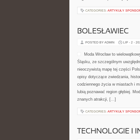
CATEGORIES:
ARTYKUŁY SPONS
BOLESŁAWIEC
POSTED BY ADMIN
LIP - 2 - 2
Moda Wrocław to wielowątkowy
Śląsku, ze szczególnym uwzględni
nieoczywistą mapę tej części Pols
opisy dotyczące zwiedzania, histori
codziennego życia w miastach i mi
lubią poznawać region głębiej. Mo
znanych atrakcji, […]
CATEGORIES:
ARTYKUŁY SPONS
TECHNOLOGIE I 