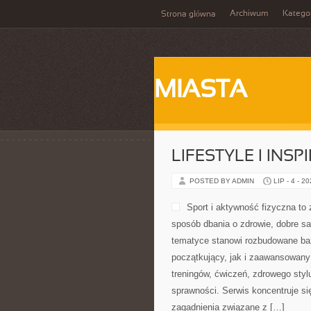
Archiwum
Katego
Strona główna
MIASTA
LIFESTYLE I INSP
POSTED BY ADMIN
LIP - 4 - 2
Sport i aktywność fizyczna to z
sposób dbania o zdrowie, dobre s
tematyce stanowi rozbudowane baz
początkujący, jak i zaawansowany
treningów, ćwiczeń, zdrowego styl
sprawności. Serwis koncentruje si
zagadnienia związane z […]