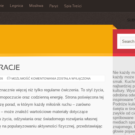
rie
Legnica
Moskwa
Paryż
Spis Treści
SUB
IRACJE
Nie każdy m
każdy może p
LIFESTYLE
026
MOŻLIWOŚĆ KOMENTOWANIA
ZOSTAŁA WYŁĄCZONA
smak. Kuchni
I
INSPIRACJE
najbardziej
nacznie więcej niż tylko regularne ćwiczenia. To styl życia,
kultury. Wys
odrobina odw
amopoczucie oraz codzienną energię. Strona poświęcona tej
inspirowane
Podróże kuli
ę porad, w którym każdy miłośnik ruchu – zarówno
święta w śro
 – może znaleźć wartościowe materiały dotyczące
zwykle od c
spróbowane k
u życia, odżywiania oraz świadomego rozwijania własnej
mediach spo
ę na popularyzowaniu aktywności fizycznej, przedstawiając
znajomego, k
głowie pojaw