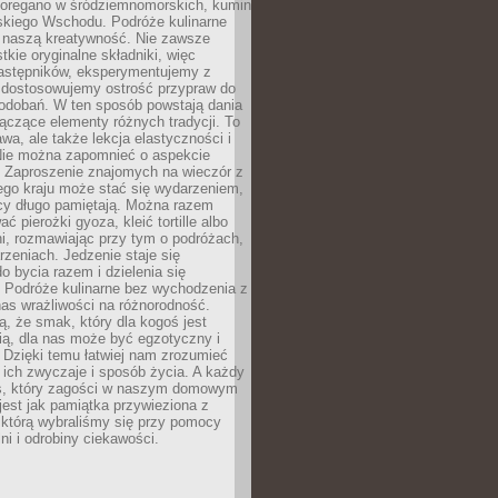
, oregano w śródziemnomorskich, kumin
iskiego Wschodu. Podróże kulinarne
ż naszą kreatywność. Nie zawsze
ie oryginalne składniki, więc
astępników, eksperymentujemy z
, dostosowujemy ostrość przypraw do
odobań. W ten sposób powstają dania
ączące elementy różnych tradycji. To
wa, ale także lekcja elastyczności i
 Nie można zapomnieć o aspekcie
 Zaproszenie znajomych na wieczór z
ego kraju może stać się wydarzeniem,
cy długo pamiętają. Można razem
ć pierożki gyoza, kleić tortille albo
i, rozmawiając przy tym o podróżach,
rzeniach. Jedzenie staje się
o bycia razem i dzielenia się
. Podróże kulinarne bez wychodzenia z
as wrażliwości na różnorodność.
, że smak, który dla kogoś jest
ią, dla nas może być egzotyczny i
 Dzięki temu łatwiej nam zrozumieć
, ich zwyczaje i sposób życia. A każdy
s, który zagości w naszym domowym
 jest jak pamiątka przywieziona z
 którą wybraliśmy się przy pomocy
lni i odrobiny ciekawości.