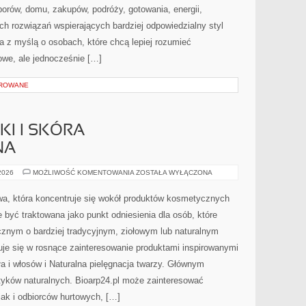
orów, domu, zakupów, podróży, gotowania, energii,
ch rozwiązań wspierających bardziej odpowiedzialny styl
a z myślą o osobach, które chcą lepiej rozumieć
we, ale jednocześnie […]
OROWANE
I I SKÓRA
NA
DERMOKOSMETYKI
 2026
MOŻLIWOŚĆ KOMENTOWANIA
ZOSTAŁA WYŁĄCZONA
I
SKÓRA
PROBLEMATYCZNA
towa, która koncentruje się wokół produktów kosmetycznych
 być traktowana jako punkt odniesienia dla osób, które
cznym o bardziej tradycyjnym, ziołowym lub naturalnym
suje się w rosnące zainteresowanie produktami inspirowanymi
ła i włosów i Naturalna pielęgnacja twarzy. Głównym
yków naturalnych. Bioarp24.pl może zainteresować
jak i odbiorców hurtowych, […]