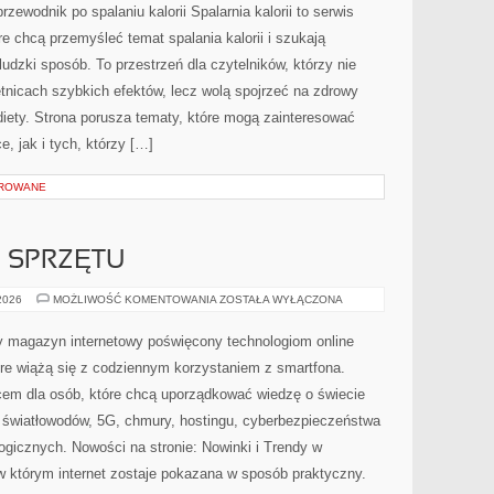
ODCHUDZANIA
przewodnik po spalaniu kalorii Spalarnia kalorii to serwis
e chcą przemyśleć temat spalania kalorii i szukają
udzki sposób. To przestrzeń dla czytelników, którzy nie
etnicach szybkich efektów, lecz wolą spojrzeć na zdrowy
 diety. Strona porusza tematy, które mogą zainteresować
, jak i tych, którzy […]
OROWANE
E SPRZĘTU
TESTY
 2026
MOŻLIWOŚĆ KOMENTOWANIA
ZOSTAŁA WYŁĄCZONA
I
RECENZJE
SPRZĘTU
ny magazyn internetowy poświęcony technologiom online
re wiążą się z codziennym korzystaniem z smartfona.
em dla osób, które chcą uporządkować wiedzę o świecie
, światłowodów, 5G, chmury, hostingu, cyberbezpieczeństwa
gicznych. Nowości na stronie: Nowinki i Trendy w
, w którym internet zostaje pokazana w sposób praktyczny.