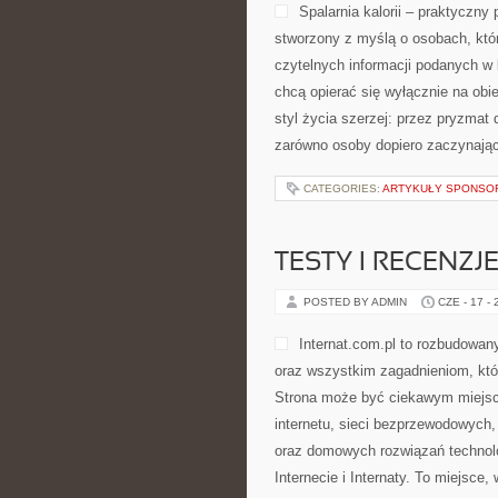
Spalarnia kalorii – praktyczny 
stworzony z myślą o osobach, któr
czytelnych informacji podanych w l
chcą opierać się wyłącznie na obi
styl życia szerzej: przez pryzmat
zarówno osoby dopiero zaczynające
CATEGORIES:
ARTYKUŁY SPONS
TESTY I RECENZJ
POSTED BY ADMIN
CZE - 17 -
Internat.com.pl to rozbudowa
oraz wszystkim zagadnieniom, któ
Strona może być ciekawym miejsc
internetu, sieci bezprzewodowych
oraz domowych rozwiązań technolo
Internecie i Internaty. To miejsce