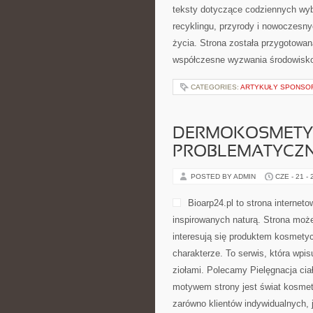
teksty dotyczące codziennych wyb
recyklingu, przyrody i nowoczesny
życia. Strona została przygotowan
współczesne wyzwania środowisko
CATEGORIES:
ARTYKUŁY SPONS
DERMOKOSMETYK
PROBLEMATYCZ
POSTED BY ADMIN
CZE - 21 -
Bioarp24.pl to strona interne
inspirowanych naturą. Strona może
interesują się produktem kosmety
charakterze. To serwis, która wpi
ziołami. Polecamy Pielęgnacja cia
motywem strony jest świat kosmet
zarówno klientów indywidualnych, 