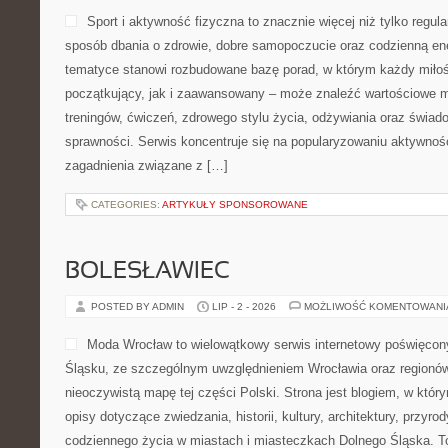
Sport i aktywność fizyczna to znacznie więcej niż tylko regula
sposób dbania o zdrowie, dobre samopoczucie oraz codzienną ene
tematyce stanowi rozbudowane bazę porad, w którym każdy miłoś
początkujący, jak i zaawansowany – może znaleźć wartościowe m
treningów, ćwiczeń, zdrowego stylu życia, odżywiania oraz świad
sprawności. Serwis koncentruje się na popularyzowaniu aktywnośc
zagadnienia związane z […]
CATEGORIES:
ARTYKUŁY SPONSOROWANE
BOLESŁAWIEC
POSTED BY ADMIN
LIP - 2 - 2026
MOŻLIWOŚĆ KOMENTOWAN
Moda Wrocław to wielowątkowy serwis internetowy poświęcon
Śląsku, ze szczególnym uwzględnieniem Wrocławia oraz regionów,
nieoczywistą mapę tej części Polski. Strona jest blogiem, w kt
opisy dotyczące zwiedzania, historii, kultury, architektury, przyro
codziennego życia w miastach i miasteczkach Dolnego Śląska. To 