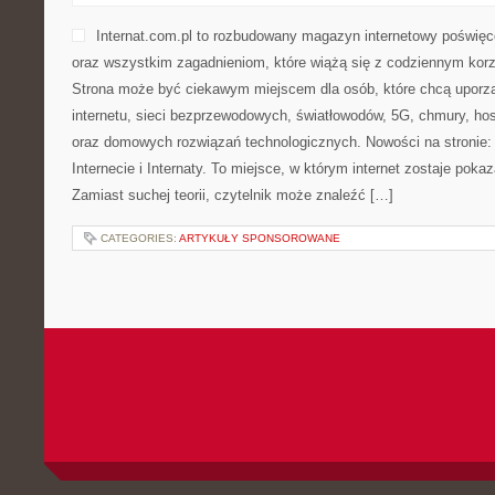
Internat.com.pl to rozbudowany magazyn internetowy poświęc
oraz wszystkim zagadnieniom, które wiążą się z codziennym kor
Strona może być ciekawym miejscem dla osób, które chcą uporz
internetu, sieci bezprzewodowych, światłowodów, 5G, chmury, ho
oraz domowych rozwiązań technologicznych. Nowości na stronie: 
Internecie i Internaty. To miejsce, w którym internet zostaje pok
Zamiast suchej teorii, czytelnik może znaleźć […]
CATEGORIES:
ARTYKUŁY SPONSOROWANE