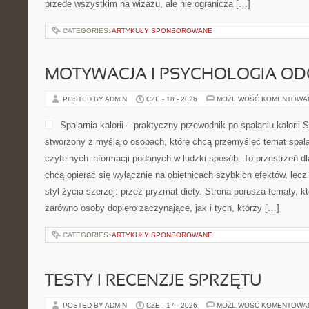
przede wszystkim na wizażu, ale nie ogranicza […]
CATEGORIES:
ARTYKUŁY SPONSOROWANE
MOTYWACJA I PSYCHOLOGIA O
POSTED BY ADMIN
CZE - 18 - 2026
MOŻLIWOŚĆ KOMENTOWA
Spalarnia kalorii – praktyczny przewodnik po spalaniu kalorii Sp
stworzony z myślą o osobach, które chcą przemyśleć temat spalani
czytelnych informacji podanych w ludzki sposób. To przestrzeń dla
chcą opierać się wyłącznie na obietnicach szybkich efektów, lecz
styl życia szerzej: przez pryzmat diety. Strona porusza tematy, 
zarówno osoby dopiero zaczynające, jak i tych, którzy […]
CATEGORIES:
ARTYKUŁY SPONSOROWANE
TESTY I RECENZJE SPRZĘTU
POSTED BY ADMIN
CZE - 17 - 2026
MOŻLIWOŚĆ KOMENTOWA