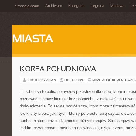
Archiwum
Kategorie
Legnica
Moskwa
Strona główna
Par
MIASTA
KOREA POŁUDNIOWA
POSTED BY ADMIN
LIP - 6 - 2026
MOŻLIWOŚĆ KOMENTOWAN
Cherrish to pełna pomysłów przestrzeń dla osób, które interesu
poznawać ciekawe kierunki bez pośpiechu, z ciekawością i otwar
doświadczenia. To serwis podróżniczy, który może zainteresować
krótki city break, jak i tych, którzy po prostu lubią czytać o świeci
kuchni, historii oraz codzienności różnych krajów. Strona łączy w
lekkim, przystępnym sposobem opowiadania, dzięki czemu możn