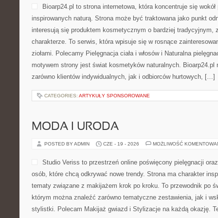
Bioarp24.pl to strona internetowa, która koncentruje się wok
inspirowanych naturą. Strona może być traktowana jako punkt odni
interesują się produktem kosmetycznym o bardziej tradycyjnym, 
charakterze. To serwis, która wpisuje się w rosnące zainteresowa
ziołami. Polecamy Pielęgnacja ciała i włosów i Naturalna pielęgn
motywem strony jest świat kosmetyków naturalnych. Bioarp24.pl
zarówno klientów indywidualnych, jak i odbiorców hurtowych, […]
CATEGORIES:
ARTYKUŁY SPONSOROWANE
MODA I URODA
POSTED BY ADMIN
CZE - 19 - 2026
MOŻLIWOŚĆ KOMENTOWA
Studio Veriss to przestrzeń online poświęcony pielęgnacji o
osób, które chcą odkrywać nowe trendy. Strona ma charakter inspi
tematy związane z makijażem krok po kroku. To przewodnik po ś
którym można znaleźć zarówno tematyczne zestawienia, jak i ws
stylistki. Polecam Makijaż gwiazd i Stylizacje na każdą okazję. 