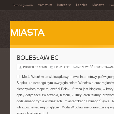
Archiwum
Kategorie
Legnica
Moskwa
Strona główna
Par
MIASTA
BOLESŁAWIEC
POSTED BY ADMIN
LIP - 2 - 2026
MOŻLIWOŚĆ KOMENTOWAN
Moda Wrocław to wielowątkowy serwis internetowy poświęcon
Śląsku, ze szczególnym uwzględnieniem Wrocławia oraz regionów,
nieoczywistą mapę tej części Polski. Strona jest blogiem, w kt
opisy dotyczące zwiedzania, historii, kultury, architektury, przyro
codziennego życia w miastach i miasteczkach Dolnego Śląska. To 
lubią poznawać region głębiej. Moda Wrocław nie ogranicza się wy
znanych atrakcji, […]