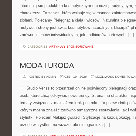
interesują się produktem kosmetycznym o bardziej tradycyjnym, 
charakterze. To serwis, która wpisuje się w rosnące zainteresowa
ziołami. Polecamy Pielęgnacja ciała i włosów i Naturalna pielęgn
motywem strony jest świat kosmetyków naturalnych. Bioarp24.pl
zarówno klientów indywidualnych, jak i odbiorców hurtowych, […]
CATEGORIES:
ARTYKUŁY SPONSOROWANE
MODA I URODA
POSTED BY ADMIN
CZE - 19 - 2026
MOŻLIWOŚĆ KOMENTOWA
Studio Veriss to przestrzeń online poświęcony pielęgnacji o
osób, które chcą odkrywać nowe trendy. Strona ma charakter inspi
tematy związane z makijażem krok po kroku. To przewodnik po ś
którym można znaleźć zarówno tematyczne zestawienia, jak i ws
stylistki. Polecam Makijaż gwiazd i Stylizacje na każdą okazję. 
przede wszystkim na wizażu, ale nie ogranicza […]