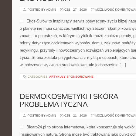
POSTED BY ADMIN
CZE - 27 - 2026
MOŻLIWOŚĆ KOMENTOWA
Ekos-Sułów to inspirujący serwis poświęcony życiu bliżej natu
o planetę nie musi oznaczać wielkich wyrzeczeń, skomplikowany
zmian. To przestrzeń, w którym czytelnik może znaleźć porady, p
teksty dotyczące codziennych wyborów, domu, zakupów, podróży, 
recyklingu, przyrody i nowoczesnych rozwiązań wspierających bar
życia. Strona została przygotowana z myślą o osobach, które chc
współczesne wyzwania środowiskowe, ale jednocześnie […]
CATEGORIES:
ARTYKUŁY SPONSOROWANE
DERMOKOSMETYKI I SKÓRA
PROBLEMATYCZNA
POSTED BY ADMIN
CZE - 21 - 2026
MOŻLIWOŚĆ KOMENTOWA
Bioarp24.pl to strona internetowa, która koncentruje się wok
inspirowanych naturą. Strona może być traktowana jako punkt odni