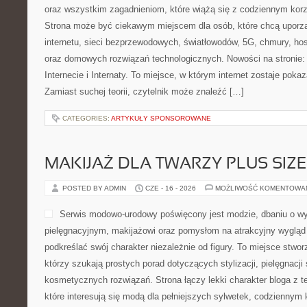
oraz wszystkim zagadnieniom, które wiążą się z codziennym kor
Strona może być ciekawym miejscem dla osób, które chcą uporz
internetu, sieci bezprzewodowych, światłowodów, 5G, chmury, ho
oraz domowych rozwiązań technologicznych. Nowości na stronie: 
Internecie i Internaty. To miejsce, w którym internet zostaje pok
Zamiast suchej teorii, czytelnik może znaleźć […]
CATEGORIES:
ARTYKUŁY SPONSOROWANE
MAKIJAŻ DLA TWARZY PLUS SIZE
POSTED BY ADMIN
CZE - 16 - 2026
MOŻLIWOŚĆ KOMENTOWA
Serwis modowo-urodowy poświęcony jest modzie, dbaniu o wy
pielęgnacyjnym, makijażowi oraz pomysłom na atrakcyjny wygląd 
podkreślać swój charakter niezależnie od figury. To miejsce stwo
którzy szukają prostych porad dotyczących stylizacji, pielęgnacji
kosmetycznych rozwiązań. Strona łączy lekki charakter bloga z 
które interesują się modą dla pełniejszych sylwetek, codziennym