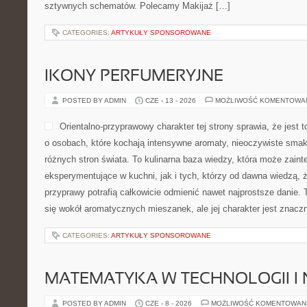
sztywnych schematów. Polecamy Makijaż […]
CATEGORIES:
ARTYKUŁY SPONSOROWANE
IKONY PERFUMERYJNE
POSTED BY ADMIN
CZE - 13 - 2026
MOŻLIWOŚĆ KOMENTOWA
Orientalno-przyprawowy charakter tej strony sprawia, że jest 
o osobach, które kochają intensywne aromaty, nieoczywiste smaki 
różnych stron świata. To kulinarna baza wiedzy, która może zai
eksperymentujące w kuchni, jak i tych, którzy od dawna wiedzą, 
przyprawy potrafią całkowicie odmienić nawet najprostsze danie.
się wokół aromatycznych mieszanek, ale jej charakter jest znacz
CATEGORIES:
ARTYKUŁY SPONSOROWANE
MATEMATYKA W TECHNOLOGII I
POSTED BY ADMIN
CZE - 8 - 2026
MOŻLIWOŚĆ KOMENTOWAN