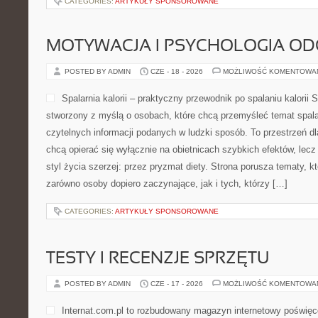
CATEGORIES:
ARTYKUŁY SPONSOROWANE
MOTYWACJA I PSYCHOLOGIA O
POSTED BY ADMIN
CZE - 18 - 2026
MOŻLIWOŚĆ KOMENTOWA
Spalarnia kalorii – praktyczny przewodnik po spalaniu kalorii Sp
stworzony z myślą o osobach, które chcą przemyśleć temat spalani
czytelnych informacji podanych w ludzki sposób. To przestrzeń dla
chcą opierać się wyłącznie na obietnicach szybkich efektów, lecz
styl życia szerzej: przez pryzmat diety. Strona porusza tematy, 
zarówno osoby dopiero zaczynające, jak i tych, którzy […]
CATEGORIES:
ARTYKUŁY SPONSOROWANE
TESTY I RECENZJE SPRZĘTU
POSTED BY ADMIN
CZE - 17 - 2026
MOŻLIWOŚĆ KOMENTOWA
Internat.com.pl to rozbudowany magazyn internetowy poświęc