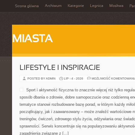
Archiwum
Kategorie
Legnica
Moskwa
Strona główna
Par
MIASTA
LIFESTYLE I INSPIRACJE
POSTED BY ADMIN
LIP - 4 - 2026
MOŻLIWOŚĆ KOMENTOWAN
Sport i aktywność fizyczna to znacznie więcej niż tylko regula
sposób dbania o zdrowie, dobre samopoczucie oraz codzienną ene
tematyce stanowi rozbudowane bazę porad, w którym każdy miłoś
początkujący, jak i zaawansowany – może znaleźć wartościowe m
treningów, ćwiczeń, zdrowego stylu życia, odżywiania oraz świad
sprawności. Serwis koncentruje się na popularyzowaniu aktywnośc
zagadnienia związane z […]