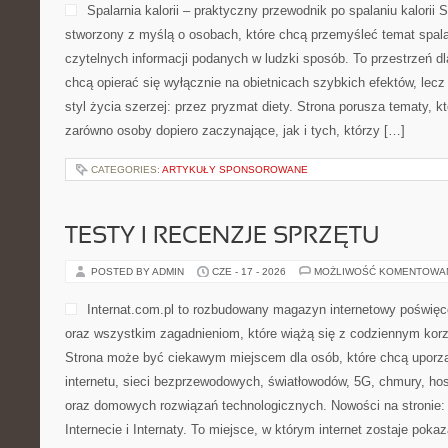
Spalarnia kalorii – praktyczny przewodnik po spalaniu kalorii Sp
stworzony z myślą o osobach, które chcą przemyśleć temat spalani
czytelnych informacji podanych w ludzki sposób. To przestrzeń dla
chcą opierać się wyłącznie na obietnicach szybkich efektów, lecz
styl życia szerzej: przez pryzmat diety. Strona porusza tematy, 
zarówno osoby dopiero zaczynające, jak i tych, którzy […]
CATEGORIES:
ARTYKUŁY SPONSOROWANE
TESTY I RECENZJE SPRZĘTU
POSTED BY ADMIN
CZE - 17 - 2026
MOŻLIWOŚĆ KOMENTOWA
Internat.com.pl to rozbudowany magazyn internetowy poświęc
oraz wszystkim zagadnieniom, które wiążą się z codziennym kor
Strona może być ciekawym miejscem dla osób, które chcą uporz
internetu, sieci bezprzewodowych, światłowodów, 5G, chmury, ho
oraz domowych rozwiązań technologicznych. Nowości na stronie: 
Internecie i Internaty. To miejsce, w którym internet zostaje pok