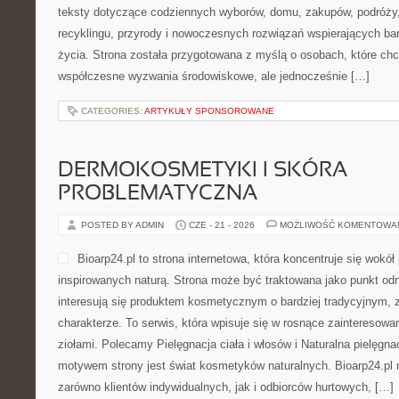
teksty dotyczące codziennych wyborów, domu, zakupów, podróży, 
recyklingu, przyrody i nowoczesnych rozwiązań wspierających bar
życia. Strona została przygotowana z myślą o osobach, które chc
współczesne wyzwania środowiskowe, ale jednocześnie […]
CATEGORIES:
ARTYKUŁY SPONSOROWANE
DERMOKOSMETYKI I SKÓRA
PROBLEMATYCZNA
POSTED BY ADMIN
CZE - 21 - 2026
MOŻLIWOŚĆ KOMENTOWA
Bioarp24.pl to strona internetowa, która koncentruje się wok
inspirowanych naturą. Strona może być traktowana jako punkt odni
interesują się produktem kosmetycznym o bardziej tradycyjnym, 
charakterze. To serwis, która wpisuje się w rosnące zainteresowa
ziołami. Polecamy Pielęgnacja ciała i włosów i Naturalna pielęgn
motywem strony jest świat kosmetyków naturalnych. Bioarp24.pl
zarówno klientów indywidualnych, jak i odbiorców hurtowych, […]