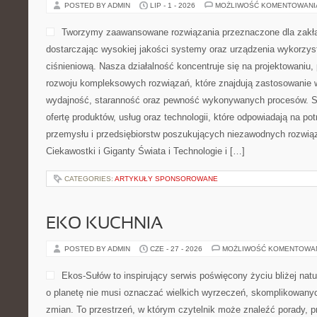
POSTED BY ADMIN
LIP - 1 - 2026
MOŻLIWOŚĆ KOMENTOWAN
Tworzymy zaawansowane rozwiązania przeznaczone dla zakł
dostarczając wysokiej jakości systemy oraz urządzenia wykorzys
ciśnieniową. Nasza działalność koncentruje się na projektowaniu, 
rozwoju kompleksowych rozwiązań, które znajdują zastosowanie w
wydajność, staranność oraz pewność wykonywanych procesów. St
ofertę produktów, usług oraz technologii, które odpowiadają na 
przemysłu i przedsiębiorstw poszukujących niezawodnych rozwi
Ciekawostki i Giganty Świata i Technologie i […]
CATEGORIES:
ARTYKUŁY SPONSOROWANE
EKO KUCHNIA
POSTED BY ADMIN
CZE - 27 - 2026
MOŻLIWOŚĆ KOMENTOWA
Ekos-Sułów to inspirujący serwis poświęcony życiu bliżej natu
o planetę nie musi oznaczać wielkich wyrzeczeń, skomplikowany
zmian. To przestrzeń, w którym czytelnik może znaleźć porady, p