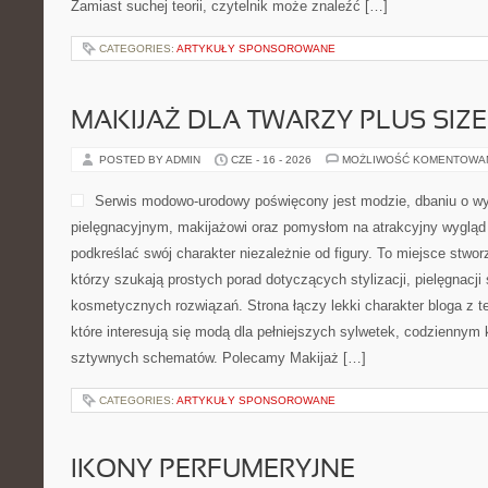
Zamiast suchej teorii, czytelnik może znaleźć […]
CATEGORIES:
ARTYKUŁY SPONSOROWANE
MAKIJAŻ DLA TWARZY PLUS SIZE
POSTED BY ADMIN
CZE - 16 - 2026
MOŻLIWOŚĆ KOMENTOWA
Serwis modowo-urodowy poświęcony jest modzie, dbaniu o wy
pielęgnacyjnym, makijażowi oraz pomysłom na atrakcyjny wygląd 
podkreślać swój charakter niezależnie od figury. To miejsce stwo
którzy szukają prostych porad dotyczących stylizacji, pielęgnacji
kosmetycznych rozwiązań. Strona łączy lekki charakter bloga z 
które interesują się modą dla pełniejszych sylwetek, codziennym
sztywnych schematów. Polecamy Makijaż […]
CATEGORIES:
ARTYKUŁY SPONSOROWANE
IKONY PERFUMERYJNE