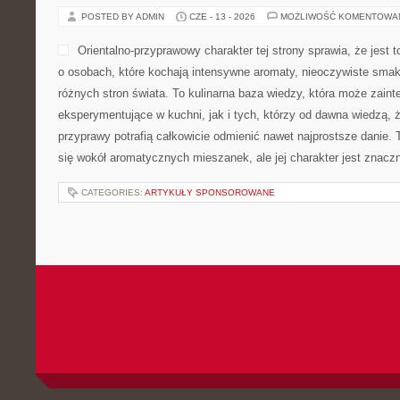
POSTED BY ADMIN
CZE - 13 - 2026
MOŻLIWOŚĆ KOMENTOWA
Orientalno-przyprawowy charakter tej strony sprawia, że jest 
o osobach, które kochają intensywne aromaty, nieoczywiste smaki 
różnych stron świata. To kulinarna baza wiedzy, która może zai
eksperymentujące w kuchni, jak i tych, którzy od dawna wiedzą, 
przyprawy potrafią całkowicie odmienić nawet najprostsze danie.
się wokół aromatycznych mieszanek, ale jej charakter jest znacz
CATEGORIES:
ARTYKUŁY SPONSOROWANE