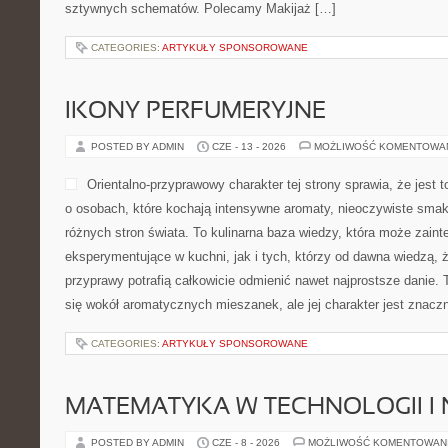
sztywnych schematów. Polecamy Makijaż […]
CATEGORIES:
ARTYKUŁY SPONSOROWANE
IKONY PERFUMERYJNE
POSTED BY ADMIN
CZE - 13 - 2026
MOŻLIWOŚĆ KOMENTOWA
Orientalno-przyprawowy charakter tej strony sprawia, że jest 
o osobach, które kochają intensywne aromaty, nieoczywiste smaki 
różnych stron świata. To kulinarna baza wiedzy, która może zai
eksperymentujące w kuchni, jak i tych, którzy od dawna wiedzą, 
przyprawy potrafią całkowicie odmienić nawet najprostsze danie.
się wokół aromatycznych mieszanek, ale jej charakter jest znacz
CATEGORIES:
ARTYKUŁY SPONSOROWANE
MATEMATYKA W TECHNOLOGII I
POSTED BY ADMIN
CZE - 8 - 2026
MOŻLIWOŚĆ KOMENTOWAN