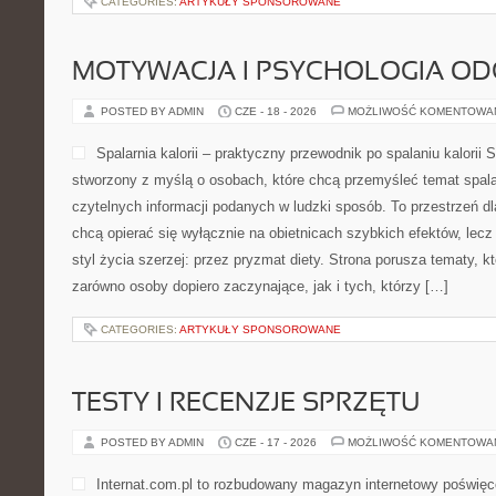
CATEGORIES:
ARTYKUŁY SPONSOROWANE
MOTYWACJA I PSYCHOLOGIA O
POSTED BY ADMIN
CZE - 18 - 2026
MOŻLIWOŚĆ KOMENTOWA
Spalarnia kalorii – praktyczny przewodnik po spalaniu kalorii Sp
stworzony z myślą o osobach, które chcą przemyśleć temat spalani
czytelnych informacji podanych w ludzki sposób. To przestrzeń dla
chcą opierać się wyłącznie na obietnicach szybkich efektów, lecz
styl życia szerzej: przez pryzmat diety. Strona porusza tematy, 
zarówno osoby dopiero zaczynające, jak i tych, którzy […]
CATEGORIES:
ARTYKUŁY SPONSOROWANE
TESTY I RECENZJE SPRZĘTU
POSTED BY ADMIN
CZE - 17 - 2026
MOŻLIWOŚĆ KOMENTOWA
Internat.com.pl to rozbudowany magazyn internetowy poświęc