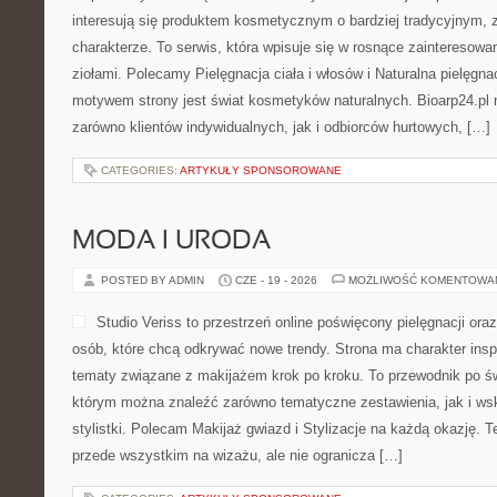
interesują się produktem kosmetycznym o bardziej tradycyjnym, 
charakterze. To serwis, która wpisuje się w rosnące zainteresowa
ziołami. Polecamy Pielęgnacja ciała i włosów i Naturalna pielęgn
motywem strony jest świat kosmetyków naturalnych. Bioarp24.pl
zarówno klientów indywidualnych, jak i odbiorców hurtowych, […]
CATEGORIES:
ARTYKUŁY SPONSOROWANE
MODA I URODA
POSTED BY ADMIN
CZE - 19 - 2026
MOŻLIWOŚĆ KOMENTOWA
Studio Veriss to przestrzeń online poświęcony pielęgnacji o
osób, które chcą odkrywać nowe trendy. Strona ma charakter inspi
tematy związane z makijażem krok po kroku. To przewodnik po ś
którym można znaleźć zarówno tematyczne zestawienia, jak i ws
stylistki. Polecam Makijaż gwiazd i Stylizacje na każdą okazję. 
przede wszystkim na wizażu, ale nie ogranicza […]