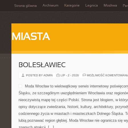
Archiwum
Kategorie
Legnica
Moskwa
Strona główna
Par
MIASTA
BOLESŁAWIEC
POSTED BY ADMIN
LIP - 2 - 2026
MOŻLIWOŚĆ KOMENTOWAN
Moda Wrocław to wielowątkowy serwis internetowy poświęcon
Śląsku, ze szczególnym uwzględnieniem Wrocławia oraz regionów,
nieoczywistą mapę tej części Polski. Strona jest blogiem, w kt
opisy dotyczące zwiedzania, historii, kultury, architektury, przyro
codziennego życia w miastach i miasteczkach Dolnego Śląska. To 
lubią poznawać region głębiej. Moda Wrocław nie ogranicza się wy
znanych atrakcji, […]