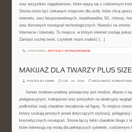
oraz wszystkim zagadnieniom, które wiążą się z codziennym kor
Strona może być ciekawym miejscem dla osób, które chcą uporz
internetu, sieci bezprzewodowych, światłowodów, 5G, chmury, ho
oraz domowych rozwiązań technologicznych. Nowości na stronie: 
Internecie i Internaty. To miejsce, w którym internet zostaje pok
Zamiast suchej teorii, czytelnik może znaleźć […]
CATEGORIES:
ARTYKUŁY SPONSOROWANE
MAKIJAŻ DLA TWARZY PLUS SIZE
POSTED BY ADMIN
CZE - 16 - 2026
MOŻLIWOŚĆ KOMENTOWA
Serwis modowo-urodowy poświęcony jest modzie, dbaniu o wy
pielęgnacyjnym, makijażowi oraz pomysłom na atrakcyjny wygląd 
podkreślać swój charakter niezależnie od figury. To miejsce stwo
którzy szukają prostych porad dotyczących stylizacji, pielęgnacji
kosmetycznych rozwiązań. Strona łączy lekki charakter bloga z 
które interesują się modą dla pełniejszych sylwetek, codziennym