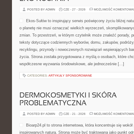
POSTED BY ADMIN
CZE - 27 - 2026
MOŻLIWOŚĆ KOMENTOWA
Ekos-Sułów to inspirujący serwis poświęcony życiu bliżej natu
o planetę nie musi oznaczać wielkich wyrzeczeń, skomplikowany
zmian. To przestrzeń, w którym czytelnik może znaleźć porady, p
teksty dotyczące codziennych wyborów, domu, zakupów, podróży, 
recyklingu, przyrody i nowoczesnych rozwiązań wspierających bar
życia. Strona została przygotowana z myślą o osobach, które chc
współczesne wyzwania środowiskowe, ale jednocześnie […]
CATEGORIES:
ARTYKUŁY SPONSOROWANE
DERMOKOSMETYKI I SKÓRA
PROBLEMATYCZNA
POSTED BY ADMIN
CZE - 21 - 2026
MOŻLIWOŚĆ KOMENTOWA
Bioarp24.pl to strona internetowa, która koncentruje się wok
inspirowanych naturą. Strona może być traktowana jako punkt odni