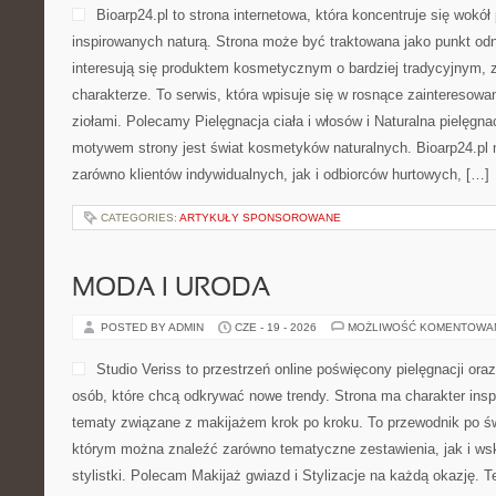
Bioarp24.pl to strona internetowa, która koncentruje się wok
inspirowanych naturą. Strona może być traktowana jako punkt odni
interesują się produktem kosmetycznym o bardziej tradycyjnym, 
charakterze. To serwis, która wpisuje się w rosnące zainteresowa
ziołami. Polecamy Pielęgnacja ciała i włosów i Naturalna pielęgn
motywem strony jest świat kosmetyków naturalnych. Bioarp24.pl
zarówno klientów indywidualnych, jak i odbiorców hurtowych, […]
CATEGORIES:
ARTYKUŁY SPONSOROWANE
MODA I URODA
POSTED BY ADMIN
CZE - 19 - 2026
MOŻLIWOŚĆ KOMENTOWA
Studio Veriss to przestrzeń online poświęcony pielęgnacji o
osób, które chcą odkrywać nowe trendy. Strona ma charakter inspi
tematy związane z makijażem krok po kroku. To przewodnik po ś
którym można znaleźć zarówno tematyczne zestawienia, jak i ws
stylistki. Polecam Makijaż gwiazd i Stylizacje na każdą okazję. 