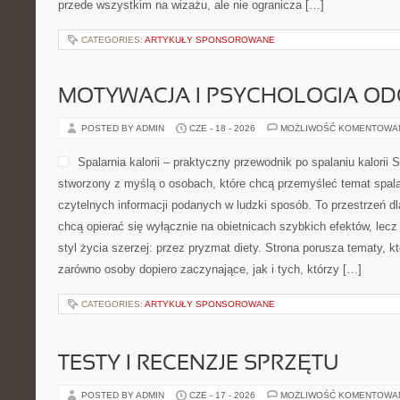
przede wszystkim na wizażu, ale nie ogranicza […]
CATEGORIES:
ARTYKUŁY SPONSOROWANE
MOTYWACJA I PSYCHOLOGIA O
POSTED BY ADMIN
CZE - 18 - 2026
MOŻLIWOŚĆ KOMENTOWA
Spalarnia kalorii – praktyczny przewodnik po spalaniu kalorii Sp
stworzony z myślą o osobach, które chcą przemyśleć temat spalani
czytelnych informacji podanych w ludzki sposób. To przestrzeń dla
chcą opierać się wyłącznie na obietnicach szybkich efektów, lecz
styl życia szerzej: przez pryzmat diety. Strona porusza tematy, 
zarówno osoby dopiero zaczynające, jak i tych, którzy […]
CATEGORIES:
ARTYKUŁY SPONSOROWANE
TESTY I RECENZJE SPRZĘTU
POSTED BY ADMIN
CZE - 17 - 2026
MOŻLIWOŚĆ KOMENTOWA