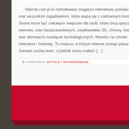
Internat.com.pl to rozbudowany magazyn internetowy poświęc
oraz wszystkim zagadnieniom, które wiążą się z codziennym kor
Strona może być ciekawym miejscem dla osób, które chcą uporz
internetu, sieci bezprzewodowych, światłowodów, 5G, chmury, ho
oraz domowych rozwiązań technologicznych. Nowości na stronie: 
Internecie i Internaty. To miejsce, w którym internet zostaje pok
Zamiast suchej teorii, czytelnik może znaleźć […]
CATEGORIES:
ARTYKUŁY SPONSOROWANE