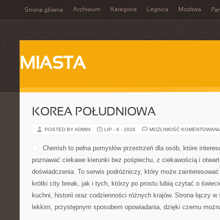
Archiwum
Kategorie
Legnica
Moskwa
Strona główna
Par
MIASTA
KOREA POŁUDNIOWA
POSTED BY ADMIN
LIP - 6 - 2026
MOŻLIWOŚĆ KOMENTOWAN
Cherrish to pełna pomysłów przestrzeń dla osób, które interesu
poznawać ciekawe kierunki bez pośpiechu, z ciekawością i otwar
doświadczenia. To serwis podróżniczy, który może zainteresować
krótki city break, jak i tych, którzy po prostu lubią czytać o świeci
kuchni, historii oraz codzienności różnych krajów. Strona łączy w
lekkim, przystępnym sposobem opowiadania, dzięki czemu możn