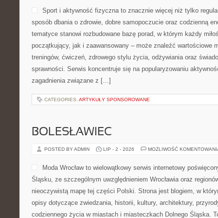
Sport i aktywność fizyczna to znacznie więcej niż tylko regula
sposób dbania o zdrowie, dobre samopoczucie oraz codzienną ene
tematyce stanowi rozbudowane bazę porad, w którym każdy miłoś
początkujący, jak i zaawansowany – może znaleźć wartościowe m
treningów, ćwiczeń, zdrowego stylu życia, odżywiania oraz świad
sprawności. Serwis koncentruje się na popularyzowaniu aktywnośc
zagadnienia związane z […]
CATEGORIES:
ARTYKUŁY SPONSOROWANE
BOLESŁAWIEC
POSTED BY ADMIN
LIP - 2 - 2026
MOŻLIWOŚĆ KOMENTOWAN
Moda Wrocław to wielowątkowy serwis internetowy poświęcon
Śląsku, ze szczególnym uwzględnieniem Wrocławia oraz regionów,
nieoczywistą mapę tej części Polski. Strona jest blogiem, w kt
opisy dotyczące zwiedzania, historii, kultury, architektury, przyro
codziennego życia w miastach i miasteczkach Dolnego Śląska. To 