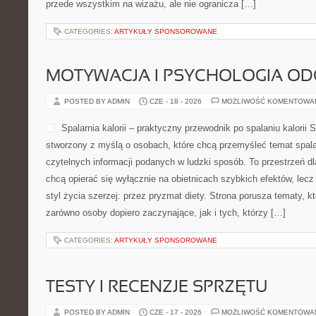
przede wszystkim na wizażu, ale nie ogranicza […]
CATEGORIES:
ARTYKUŁY SPONSOROWANE
MOTYWACJA I PSYCHOLOGIA O
POSTED BY ADMIN
CZE - 18 - 2026
MOŻLIWOŚĆ KOMENTOWA
Spalarnia kalorii – praktyczny przewodnik po spalaniu kalorii Sp
stworzony z myślą o osobach, które chcą przemyśleć temat spalani
czytelnych informacji podanych w ludzki sposób. To przestrzeń dla
chcą opierać się wyłącznie na obietnicach szybkich efektów, lecz
styl życia szerzej: przez pryzmat diety. Strona porusza tematy, 
zarówno osoby dopiero zaczynające, jak i tych, którzy […]
CATEGORIES:
ARTYKUŁY SPONSOROWANE
TESTY I RECENZJE SPRZĘTU
POSTED BY ADMIN
CZE - 17 - 2026
MOŻLIWOŚĆ KOMENTOWA