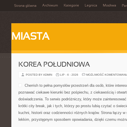
Archiwum
Kategorie
Legnica
Moskwa
Strona główna
Par
MIASTA
KOREA POŁUDNIOWA
POSTED BY ADMIN
LIP - 6 - 2026
MOŻLIWOŚĆ KOMENTOWAN
Cherrish to pełna pomysłów przestrzeń dla osób, które interesu
poznawać ciekawe kierunki bez pośpiechu, z ciekawością i otwar
doświadczenia. To serwis podróżniczy, który może zainteresować
krótki city break, jak i tych, którzy po prostu lubią czytać o świeci
kuchni, historii oraz codzienności różnych krajów. Strona łączy w
lekkim, przystępnym sposobem opowiadania, dzięki czemu możn