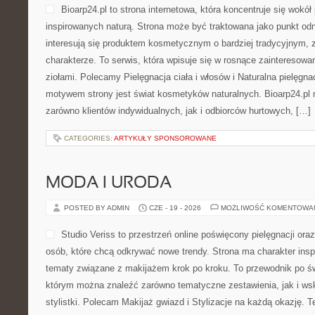
Bioarp24.pl to strona internetowa, która koncentruje się wok
inspirowanych naturą. Strona może być traktowana jako punkt odni
interesują się produktem kosmetycznym o bardziej tradycyjnym, 
charakterze. To serwis, która wpisuje się w rosnące zainteresowa
ziołami. Polecamy Pielęgnacja ciała i włosów i Naturalna pielęgn
motywem strony jest świat kosmetyków naturalnych. Bioarp24.pl
zarówno klientów indywidualnych, jak i odbiorców hurtowych, […]
CATEGORIES:
ARTYKUŁY SPONSOROWANE
MODA I URODA
POSTED BY ADMIN
CZE - 19 - 2026
MOŻLIWOŚĆ KOMENTOWA
Studio Veriss to przestrzeń online poświęcony pielęgnacji o
osób, które chcą odkrywać nowe trendy. Strona ma charakter inspi
tematy związane z makijażem krok po kroku. To przewodnik po ś
którym można znaleźć zarówno tematyczne zestawienia, jak i ws
stylistki. Polecam Makijaż gwiazd i Stylizacje na każdą okazję. 