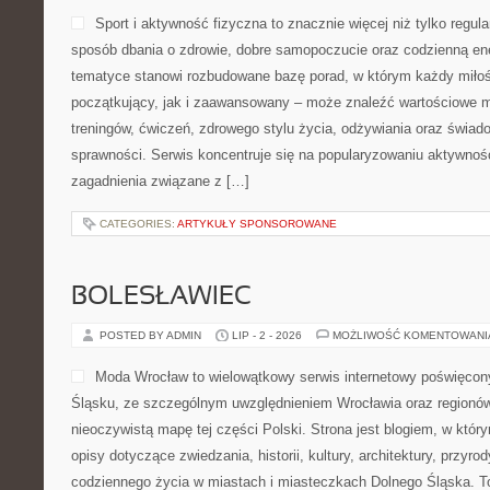
Sport i aktywność fizyczna to znacznie więcej niż tylko regula
sposób dbania o zdrowie, dobre samopoczucie oraz codzienną ene
tematyce stanowi rozbudowane bazę porad, w którym każdy miłoś
początkujący, jak i zaawansowany – może znaleźć wartościowe m
treningów, ćwiczeń, zdrowego stylu życia, odżywiania oraz świad
sprawności. Serwis koncentruje się na popularyzowaniu aktywnośc
zagadnienia związane z […]
CATEGORIES:
ARTYKUŁY SPONSOROWANE
BOLESŁAWIEC
POSTED BY ADMIN
LIP - 2 - 2026
MOŻLIWOŚĆ KOMENTOWAN
Moda Wrocław to wielowątkowy serwis internetowy poświęcon
Śląsku, ze szczególnym uwzględnieniem Wrocławia oraz regionów,
nieoczywistą mapę tej części Polski. Strona jest blogiem, w kt
opisy dotyczące zwiedzania, historii, kultury, architektury, przyro
codziennego życia w miastach i miasteczkach Dolnego Śląska. To 