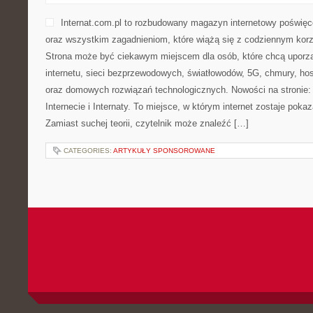
Internat.com.pl to rozbudowany magazyn internetowy poświęc
oraz wszystkim zagadnieniom, które wiążą się z codziennym kor
Strona może być ciekawym miejscem dla osób, które chcą uporz
internetu, sieci bezprzewodowych, światłowodów, 5G, chmury, ho
oraz domowych rozwiązań technologicznych. Nowości na stronie: 
Internecie i Internaty. To miejsce, w którym internet zostaje pok
Zamiast suchej teorii, czytelnik może znaleźć […]
CATEGORIES:
ARTYKUŁY SPONSOROWANE