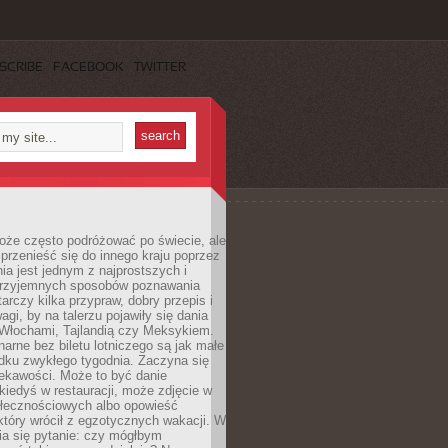
SCRIBE
FACEBOOK
TWITTER
oże często podróżować po świecie, ale
rzenieść się do innego kraju poprzez
a jest jednym z najprostszych i
 przyjemnych sposobów poznawania
tarczy kilka przypraw, dobry przepis i
agi, by na talerzu pojawiły się dania
 Włochami, Tajlandią czy Meksykiem.
narne bez biletu lotniczego są jak małe
dku zwykłego tygodnia. Zaczyna się
iekawości. Może to być danie
iedyś w restauracji, może zdjęcie w
łecznościowych albo opowieść
tóry wrócił z egzotycznych wakacji. W
ia się pytanie: czy mógłbym