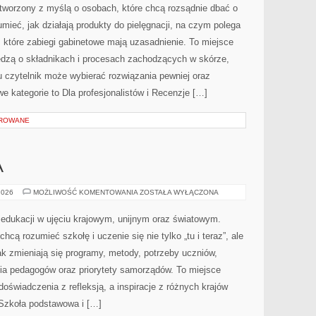
 tworzony z myślą o osobach, które chcą rozsądnie dbać o
mieć, jak działają produkty do pielęgnacji, na czym polega
 które zabiegi gabinetowe mają uzasadnienie. To miejsce
iedzą o składnikach i procesach zachodzących w skórze,
u czytelnik może wybierać rozwiązania pewniej oraz
e kategorie to Dla profesjonalistów i Recenzje […]
OROWANE
A
SZKOŁA
2026
MOŻLIWOŚĆ KOMENTOWANIA
ZOSTAŁA WYŁĄCZONA
ŚREDNIA
edukacji w ujęciu krajowym, unijnym oraz światowym.
hcą rozumieć szkołę i uczenie się nie tylko „tu i teraz”, ale
k zmieniają się programy, metody, potrzeby uczniów,
ia pedagogów oraz priorytety samorządów. To miejsce
doświadczenia z refleksją, a inspiracje z różnych krajów
Szkoła podstawowa i […]