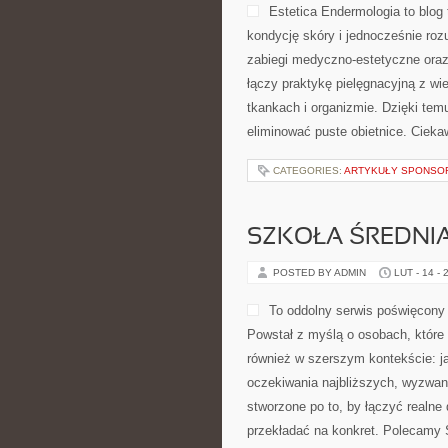
Estetica Endermologia to blog
kondycję skóry i jednocześnie rozu
zabiegi medyczno-estetyczne oraz
łączy praktykę pielęgnacyjną z w
tkankach i organizmie. Dzięki tem
eliminować puste obietnice. Ciekaw
CATEGORIES:
ARTYKUŁY SPONS
SZKOŁA ŚREDNI
POSTED BY ADMIN
LUT - 14 - 
To oddolny serwis poświęcony 
Powstał z myślą o osobach, które c
również w szerszym kontekście: ja
oczekiwania najbliższych, wyzwan
stworzone po to, by łączyć realne 
przekładać na konkret. Polecamy 