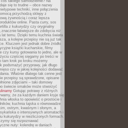
 coś takiego samodzielnie? Na
aje się to trudne – obce nazwy
nietypowe techniki, inne połączenia
omocą przychodzą sklepy z
ową żywnością i coraz lepsza
roduktów online. Pasta curry, sos
ortilla z kukurydzy czy oryginalny
znacznie łatwiejsze do zdobycia niż
a lat temu. Dzięki temu kuchnia świata
ższa, a kolejne przepisy nie są już tak
ce. Kluczem jest jednak dobre źródło
ycyjne książki kucharskie, filmy
e czy kursy gotowania to jedno, ale w
yciu częściej sięgamy po treści w
 To tam krok po kroku możemy
ak podsmażyć przyprawy, jak długo
ięso czy w jakiej kolejności dodawać
 dania. Właśnie dlatego tak cenne jest
ie przepisy są sprawdzone, opisane
ełnione zdjęciami – taki domowy
po świecie smaków może stworzyć
ulinarny
Gotując potrawy z różnych
rywamy, że za każdym daniem kryje się
chnia włoska to opowieść o prostocie i
dników, kuchnia tajska o równowadze
kim, ostrym, kwaśnym i słonym, a
sykańska o intensywnych aromatach i
iu kukurydzy w niezliczonych formach.
czymy się rozpoznawać
yczne nuty: kolendrę w daniach