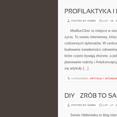
PROFILAKTYKA I
POSTED BY ADMIN
LUT - 18 - 
MediluxClinic to miejsce w si
życia. To serwis internetowy, któ
codziennych dylematów. W centrum 
budowanie świadomości zdrowotnej
które często bywają złożone, a je
planowanie rodziny i Antykoncepcj
się artykuły […]
CATEGORIES:
ARTYKUŁY SPONS
DIY – ZRÓB TO 
POSTED BY ADMIN
LUT - 17 - 
Serwis Hellerówka to blog in