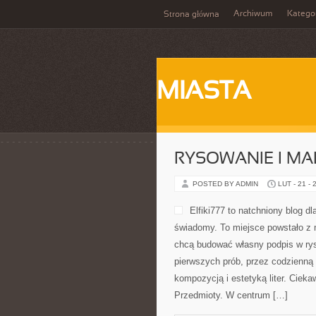
Archiwum
Katego
Strona główna
MIASTA
RYSOWANIE I M
POSTED BY ADMIN
LUT - 21 - 
Elfiki777 to natchniony blog d
świadomy. To miejsce powstało z m
chcą budować własny podpis w rys
pierwszych prób, przez codzienną
kompozycją i estetyką liter. Ciekaw
Przedmioty. W centrum […]