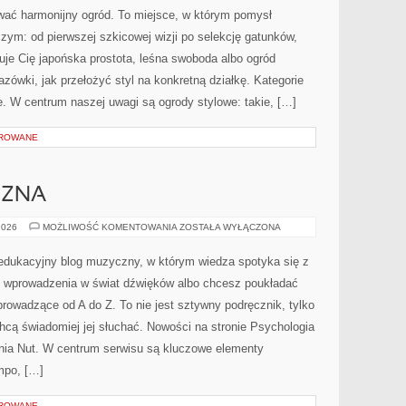
W
ać harmonijny ogród. To miejsce, w którym pomysł
OGRODZIE
zym: od pierwszej szkicowej wizji po selekcję gatunków,
suje Cię japońska prostota, leśna swoboda albo ogród
azówki, jak przełożyć styl na konkretną działkę. Kategorie
. W centrum naszej uwagi są ogrody stylowe: takie, […]
OROWANE
CZNA
MUZYKA
2026
MOŻLIWOŚĆ KOMENTOWANIA
ZOSTAŁA WYŁĄCZONA
KLASYCZNA
 edukacyjny blog muzyczny, w którym wiedza spotyka się z
o wprowadzenia w świat dźwięków albo chcesz poukładać
prowadzące od A do Z. To nie jest sztywny podręcznik, tylko
hcą świadomiej jej słuchać. Nowości na stronie Psychologia
nia Nut. W centrum serwisu są kluczowe elementy
mpo, […]
OROWANE