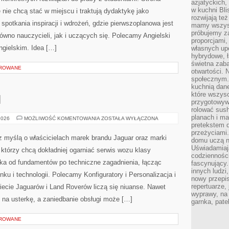
azjatyckich
w kuchni Bl
 nie chcą stać w miejscu i traktują dydaktykę jako
rozwijają te
spotkania inspiracji i wdrożeń, gdzie pierwszoplanowa jest
mamy wszystk
próbujemy z
równo nauczycieli, jak i uczących się. Polecamy Angielski
proporcjami
angielskim. Idea […]
własnych up
hybrydowe, ł
świetna zaba
OROWANE
otwartości.
społecznym.
kuchnią dan
które wszys
M
przygotowywa
rolować sush
planach i ma
TUNING
2026
MOŻLIWOŚĆ KOMENTOWANIA
ZOSTAŁA WYŁĄCZONA
PREMIUM
pretekstem d
przeżyciami
 z myślą o właścicielach marek brandu Jaguar oraz marki
domu uczą n
Uświadamiają
 którzy chcą dokładniej ogarniać serwis wozu klasy
codziennośc
ika od fundamentów po techniczne zagadnienia, łącząc
fascynujący.
innych ludzi
ku i technologii. Polecamy Konfiguratory i Personalizacja i
nowy przepi
repertuarze,
ie Jaguarów i Land Roverów liczą się niuanse. Nawet
wyprawy, na
 na usterkę, a zaniedbanie obsługi może […]
garnka, pate
OROWANE