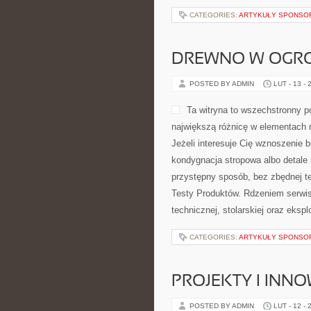
CATEGORIES:
ARTYKUŁY SPONS
DREWNO W OGRO
POSTED BY ADMIN
LUT - 13 - 
Ta witryna to wszechstronny p
największą różnicę w elementach
Jeżeli interesuje Cię wznoszenie 
kondygnacja stropowa albo detale 
przystępny sposób, bez zbędnej t
Testy Produktów. Rdzeniem serwisu
technicznej, stolarskiej oraz ekspl
CATEGORIES:
ARTYKUŁY SPONS
PROJEKTY I INN
POSTED BY ADMIN
LUT - 12 - 