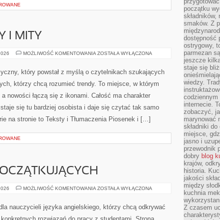
przygotować
OROWANE
początku wyd
składników, 
smaków. Z p
międzynarod
 I MITY
dostępność p
ostrygowy, t
parmezan są 
MUZYCZNE
2026
MOŻLIWOŚĆ KOMENTOWANIA
ZOSTAŁA WYŁĄCZONA
FAKTY
jeszcze kilk
I
staje się bli
MITY
uzyczny, który powstał z myślą o czytelnikach szukających
onieśmielają
wiedzy. Trad
tych, którzy chcą rozumieć trendy. To miejsce, w którym
instruktażow
, a nowości łączą się z ikonami. Całość ma charakter
codziennym ż
internecie.
aje się tu bardziej osobista i daje się czytać tak samo
zobaczyć, j
rie na stronie to Teksty i Tłumaczenia Piosenek i […]
marynować m
składniki do
miejsce, gdz
OROWANE
jasno i uzup
przewodnik 
dobry
blog k
krajów, odk
POCZĄTKUJĄCYCH
historia. Ku
jakości skła
między słod
ANGIELSKI
2026
MOŻLIWOŚĆ KOMENTOWANIA
ZOSTAŁA WYŁĄCZONA
kuchnia mek
DLA
POCZĄTKUJĄCYCH
wykorzystan
dla nauczycieli języka angielskiego, którzy chcą odkrywać
Z czasem u
charakteryst
konkretnych rozwiązań do pracy z studentami. Strona