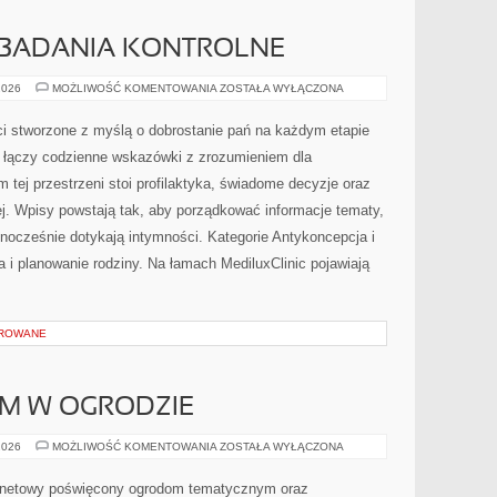
 BADANIA KONTROLNE
PROFILAKTYKA
2026
MOŻLIWOŚĆ KOMENTOWANIA
ZOSTAŁA WYŁĄCZONA
I
BADANIA
KONTROLNE
eci stworzone z myślą o dobrostanie pań na każdym etapie
ry łączy codzienne wskazówki z zrozumieniem dla
tej przestrzeni stoi profilaktyka, świadome decyzje oraz
. Wpisy powstają tak, aby porządkować informacje tematy,
dnocześnie dotykają intymności. Kategorie Antykoncepcja i
a i planowanie rodziny. Na łamach MediluxClinic pojawiają
OROWANE
SAM W OGRODZIE
DIY
2026
MOŻLIWOŚĆ KOMENTOWANIA
ZOSTAŁA WYŁĄCZONA
–
ZRÓB
TO
ternetowy poświęcony ogrodom tematycznym oraz
SAM