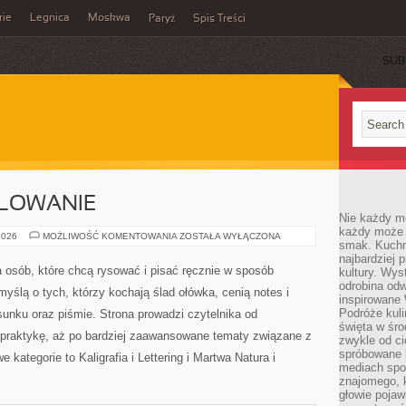
rie
Legnica
Moskwa
Paryż
Spis Treści
SUB
ALOWANIE
Nie każdy m
każdy może p
RYSOWANIE
2026
MOŻLIWOŚĆ KOMENTOWANIA
ZOSTAŁA WYŁĄCZONA
smak. Kuchni
I
MALOWANIE
najbardziej
la osób, które chcą rysować i pisać ręcznie w sposób
kultury. Wys
odrobina odw
yślą o tych, którzy kochają ślad ołówka, cenią notes i
inspirowane
Podróże kuli
unku oraz piśmie. Strona prowadzi czytelnika od
święta w śro
 praktykę, aż po bardziej zaawansowane tematy związane z
zwykle od c
spróbowane k
e kategorie to Kaligrafia i Lettering i Martwa Natura i
mediach spo
znajomego, k
głowie pojaw