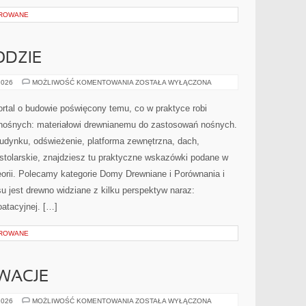
OROWANE
DZIE
DREWNO
2026
MOŻLIWOŚĆ KOMENTOWANIA
ZOSTAŁA WYŁĄCZONA
W
OGRODZIE
ortal o budowie poświęcony temu, co w praktyce robi
 nośnych: materiałowi drewnianemu do zastosowań nośnych.
budynku, odświeżenie, platforma zewnętrzna, dach,
stolarskie, znajdziesz tu praktyczne wskazówki podane w
eorii. Polecamy kategorie Domy Drewniane i Porównania i
 jest drewno widziane z kilku perspektyw naraz:
oatacyjnej. […]
OROWANE
OWACJE
PROJEKTY
2026
MOŻLIWOŚĆ KOMENTOWANIA
ZOSTAŁA WYŁĄCZONA