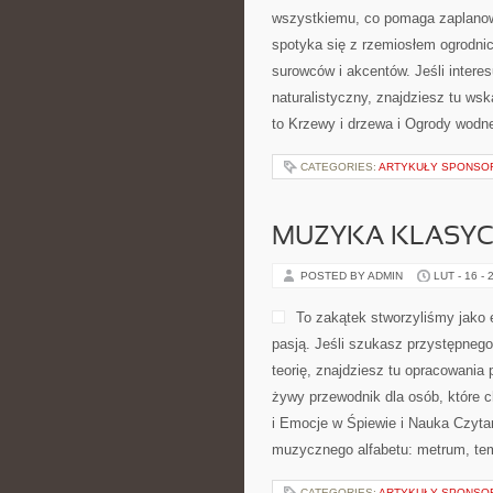
wszystkiemu, co pomaga zaplanow
spotyka się z rzemiosłem ogrodnic
surowców i akcentów. Jeśli intere
naturalistyczny, znajdziesz tu wsk
to Krzewy i drzewa i Ogrody wodne
CATEGORIES:
ARTYKUŁY SPONS
MUZYKA KLASY
POSTED BY ADMIN
LUT - 16 - 
To zakątek stworzyliśmy jako
pasją. Jeśli szukasz przystępneg
teorię, znajdziesz tu opracowania 
żywy przewodnik dla osób, które c
i Emocje w Śpiewie i Nauka Czyta
muzycznego alfabetu: metrum, te
CATEGORIES:
ARTYKUŁY SPONS