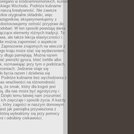
, oregano w śródziemnomorskich, kumin
iskiego Wschodu. Podróże kulinarne
ż naszą kreatywność. Nie zawsze
ie oryginalne składniki, więc
astępników, eksperymentujemy z
, dostosowujemy ostrość przypraw do
odobań. W ten sposób powstają dania
ączące elementy różnych tradycji. To
wa, ale także lekcja elastyczności i
 Nie można zapomnieć o aspekcie
 Zaproszenie znajomych na wieczór z
ego kraju może stać się wydarzeniem,
cy długo pamiętają. Można razem
ć pierożki gyoza, kleić tortille albo
i, rozmawiając przy tym o podróżach,
rzeniach. Jedzenie staje się
o bycia razem i dzielenia się
. Podróże kulinarne bez wychodzenia z
as wrażliwości na różnorodność.
, że smak, który dla kogoś jest
ią, dla nas może być egzotyczny i
 Dzięki temu łatwiej nam zrozumieć
, ich zwyczaje i sposób życia. A każdy
s, który zagości w naszym domowym
 jest jak pamiątka przywieziona z
 którą wybraliśmy się przy pomocy
lni i odrobiny ciekawości.