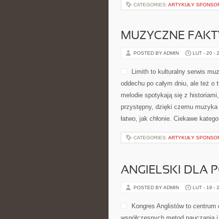
CATEGORIES:
ARTYKUŁY SPONS
MUZYCZNE FAKTY
POSTED BY ADMIN
LUT - 20 - 
Limith to kulturalny serwis m
oddechu po całym dniu, ale też o 
melodie spotykają się z historiami
przystępny, dzięki czemu muzyka st
łatwo, jak chłonie. Ciekawe katego
CATEGORIES:
ARTYKUŁY SPONS
ANGIELSKI DLA 
POSTED BY ADMIN
LUT - 19 - 
Kongres Anglistów to centrum 
współczesnych metod nauczania i 