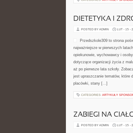
DIETETYKA I ZD
POSTED BY ADMIN
LUT - 15 - 
Przedszkole309 to strona poś
najważniejsze w pierwszych latach
opiekunowie, wychowawcy i osoby 
dotyczące organizacji życia z ma
aż po pierwsze lata szkoły. Zoba
jest upraszczanie tematów, które 
placówki, stany […]
CATEGORIES:
ARTYKUŁY SPONS
ZABIEGI NA CIAŁ
POSTED BY ADMIN
LUT - 15 - 