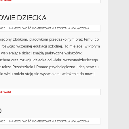
ROWIE DZIECKA
DIETETYKA
2026
MOŻLIWOŚĆ KOMENTOWANIA
ZOSTAŁA WYŁĄCZONA
I
ZDROWIE
DZIECKA
więcony żłobkom, placówkom przedszkolnym oraz temu, co
 rozwoju: wczesnej edukacji szkolnej. To miejsce, w którym
wspierające dzieci znajdą praktyczne wskazówki
luchem oraz rozwoju dziecka od wieku wczesnodziecięcego
cz także Przedszkola i Pomoc psychologiczna. Ideą serwisu
dla wielu rodzin stają się wyzwaniem: wdrożenie do nowej
OROWANE
O
ZABIEGI
2026
MOŻLIWOŚĆ KOMENTOWANIA
ZOSTAŁA WYŁĄCZONA
NA
CIAŁO