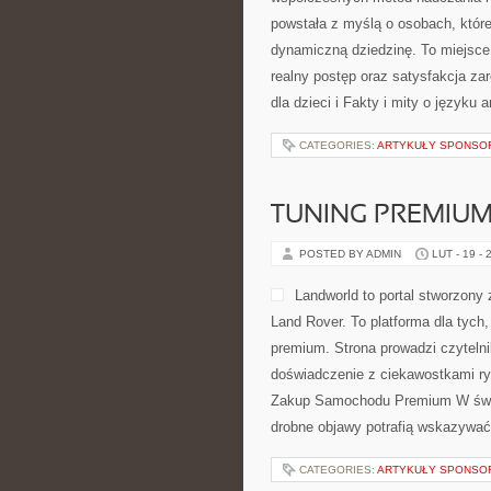
powstała z myślą o osobach, które
dynamiczną dziedzinę. To miejsce 
realny postęp oraz satysfakcja za
dla dzieci i Fakty i mity o języku 
CATEGORIES:
ARTYKUŁY SPONS
TUNING PREMIU
POSTED BY ADMIN
LUT - 19 - 
Landworld to portal stworzony
Land Rover. To platforma dla tych,
premium. Strona prowadzi czyteln
doświadczenie z ciekawostkami ryn
Zakup Samochodu Premium W świec
drobne objawy potrafią wskazywać
CATEGORIES:
ARTYKUŁY SPONS