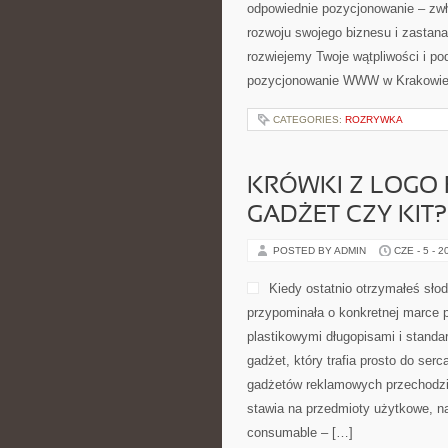
odpowiednie pozycjonowanie – zw
rozwoju swojego biznesu i zastana
rozwiejemy Twoje wątpliwości i po
pozycjonowanie WWW w Krakowie
CATEGORIES:
ROZRYWKA
KRÓWKI Z LOGO 
GADŻET CZY KIT?
POSTED BY ADMIN
CZE - 5 - 2
Kiedy ostatnio otrzymałeś słod
przypominała o konkretnej marce 
plastikowymi długopisami i standa
gadżet, który trafia prosto do ser
gadżetów reklamowych przechodzi
stawia na przedmioty użytkowe, n
consumable – […]