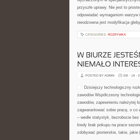
przyszłe uprawy. Nie jest to pros
odpowiadać wymaganiom warzyw i i
nieodzowna jest modyfikacja gleb
CATEGORIES:
ROZRYWKA
W BIURZE JESTEŚ
NIEMAŁO INTER
POSTED BY ADMIN
SIE - 18 - 
Dzisiejszy technologiczny roz
zawodów Współczesny technologic
zawodów, zapewnieniu należytej l
zagwarantować sobie pracę, o co 
– wedle statystyk, bezrobocie bez
kiedy brak pokupu na prace sezon
zdobywać pionierskie, takie, jakie