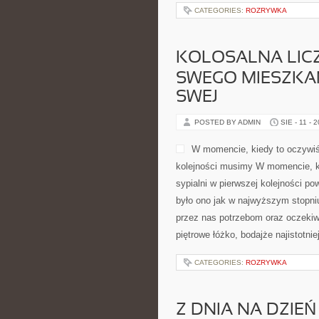
CATEGORIES:
ROZRYWKA
KOLOSALNA LICZ
SWEGO MIESZKAN
SWEJ
POSTED BY ADMIN
SIE - 11 - 
W momencie, kiedy to oczywiśc
kolejności musimy W momencie, ki
sypialni w pierwszej kolejności p
było ono jak w najwyższym stopni
przez nas potrzebom oraz oczekiw
piętrowe łóżko, bodajże najistotni
CATEGORIES:
ROZRYWKA
Z DNIA NA DZIE