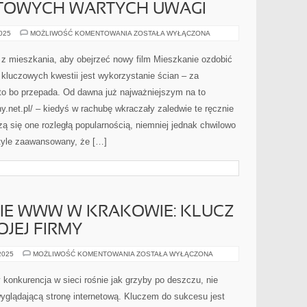
ETOWYCH WARTYCH UWAGI
Z
2025
MOŻLIWOŚĆ KOMENTOWANIA
ZOSTAŁA WYŁĄCZONA
DNIA
NA
DZIEŃ
z mieszkania, aby obejrzeć nowy film Mieszkanie ozdobić
POWSTAJE
CORAZ
kluczowych kwestii jest wykorzystanie ścian – za
TO
WIĘCEJ
to bo przepada. Od dawna już najważniejszym na to
WITRYN
INTERNETOWYCH
.net.pl/ – kiedyś w rachubę wkraczały zaledwie te ręcznie
WARTYCH
UWAGI
zą się one rozległą popularnością, niemniej jednak chwilowo
 tyle zaawansowany, że […]
E WWW W KRAKOWIE: KLUCZ
JEJ FIRMY
POZYCJONOWANIE
 2025
MOŻLIWOŚĆ KOMENTOWANIA
ZOSTAŁA WYŁĄCZONA
WWW
W
KRAKOWIE:
 konkurencja w sieci rośnie jak grzyby po deszczu, nie
KLUCZ
DO
wyglądającą stronę internetową. Kluczem do sukcesu jest
SUKCESU
TWOJEJ