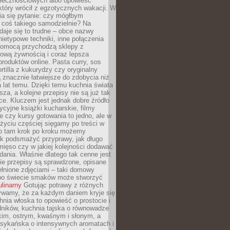
łecznościowych albo opowieść
tóry wrócił z egzotycznych wakacji. W
ia się pytanie: czy mógłbym
 coś takiego samodzielnie? Na
aje się to trudne – obce nazwy
nietypowe techniki, inne połączenia
omocą przychodzą sklepy z
ową żywnością i coraz lepsza
roduktów online. Pasta curry, sos
ortilla z kukurydzy czy oryginalny
znacznie łatwiejsze do zdobycia niż
a lat temu. Dzięki temu kuchnia świata
ższa, a kolejne przepisy nie są już tak
ce. Kluczem jest jednak dobre źródło
ycyjne książki kucharskie, filmy
e czy kursy gotowania to jedno, ale w
yciu częściej sięgamy po treści w
 To tam krok po kroku możemy
ak podsmażyć przyprawy, jak długo
ięso czy w jakiej kolejności dodawać
 dania. Właśnie dlatego tak cenne jest
ie przepisy są sprawdzone, opisane
ełnione zdjęciami – taki domowy
po świecie smaków może stworzyć
ulinarny
Gotując potrawy z różnych
rywamy, że za każdym daniem kryje się
chnia włoska to opowieść o prostocie i
dników, kuchnia tajska o równowadze
kim, ostrym, kwaśnym i słonym, a
sykańska o intensywnych aromatach i