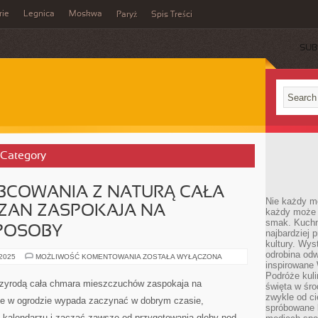
rie
Legnica
Moskwa
Paryż
Spis Treści
SUB
 Category
BCOWANIA Z NATURĄ CAŁA
Nie każdy m
ZAN ZASPOKAJA NA
każdy może p
smak. Kuchni
POSOBY
najbardziej
kultury. Wys
odrobina odw
TĘSKNOTĘ
 2025
MOŻLIWOŚĆ KOMENTOWANIA
ZOSTAŁA WYŁĄCZONA
DO
inspirowane
OBCOWANIA
Podróże kuli
Z
rzyrodą cała chmara mieszczuchów zaspokaja na
święta w śro
NATURĄ
CAŁA
zwykle od c
e w ogrodzie wypada zaczynać w dobrym czasie,
CHMARA
spróbowane k
MIESZCZAN
kalendarzu i zacząć zawsze od przygotowania gleby pod