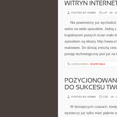
WITRYN INTERN
POSTED BY ADMIN
LIP - 29 - 
Nie powinniśmy już wychodzić 
wolno na wiele sposobów. Jedną z 
krajobrazem pustych ścian mało k
sposobem są obrazy http://www.sny
malowane. Do dzisiaj zresztą cies
postęp technologiczny jest już na
CATEGORIES:
ROZRYWKA
POZYCJONOWANI
DO SUKCESU TWO
POSTED BY ADMIN
CZE - 19 -
W dzisiejszych czasach, kiedy
wystarczy już tylko mieć pięknie 