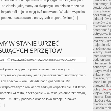
mediach spo
ZASPOKAJA
NA
znajomego, k
te, bo ziemia, jaką mamy do dyspozycji na działce może nie
RÓŻNORODNE
głowie pojaw
SPOSOBY
przygotować
nnych roślin, jakie mają być uprawiane. W takim wypadku
początku wyd
y poprzez zastosowanie należytych preparatów lub […]
składników, 
smaków. Z p
międzynarod
dostępność p
ostrygowy, t
parmezan są 
jeszcze kilk
MY W STANIE UJRZEĆ
staje się bli
onieśmielają
ESUJĄCYCH SPRZĘTÓW
wiedzy. Trad
instruktażow
codziennym ż
W
2025
MOŻLIWOŚĆ KOMENTOWANIA
ZOSTAŁA WYŁĄCZONA
BIURZE
internecie.
JESTEŚMY
zobaczyć, j
W
kwit powiązany jest z powstawaniem innowacyjnych
marynować m
STANIE
UJRZEĆ
składniki do
zny rozwój powiązany jest z powstawaniem innowacyjnych
NIEMAŁO
miejsce, gdz
INTERESUJĄCYCH
iczby speców w wielu dziedzinach gospodarki. By
SPRZĘTÓW
jasno i uzup
przewodnik 
w współczesnych realiach w żadnym wypadku nie jest łatwo
dobry
blog k
 ustanku wzrasta, szczególnie w okresie jesienno zimowym,
krajów, odk
historia. Ku
owe – musimy podnosić własne kwalifikacje, a nawet
jakości skła
między słod
 […]
kuchnia mek