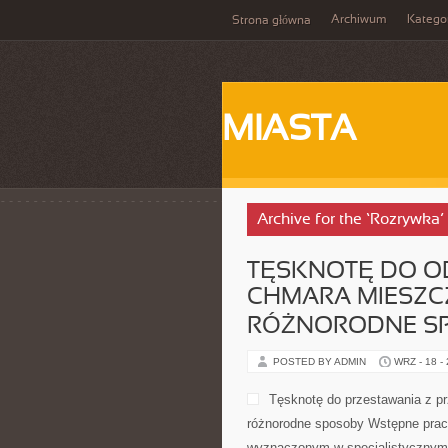
Archiwum
Katego
Strona główna
MIASTA
Archive for the ‘Rozrywka’
TĘSKNOTĘ DO O
CHMARA MIESZC
RÓŻNORODNE S
POSTED BY ADMIN
WRZ - 18 -
Tęsknotę do przestawania z p
różnorodne sposoby Wstępne prac
wyznaczonym w specjalistycznym 