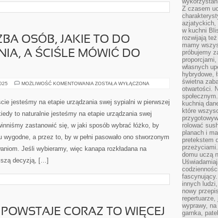
wykorzystan
Z czasem u
charakteryst
azjatyckich
w kuchni Bl
rozwijają te
BA OSÓB, JAKIE TO DO
mamy wszystk
IA, A ŚCIŚLE MÓWIĆ DO
próbujemy z
proporcjami
własnych up
hybrydowe, ł
świetna zaba
KOLOSALNA
2025
MOŻLIWOŚĆ KOMENTOWANIA
ZOSTAŁA WYŁĄCZONA
otwartości.
LICZBA
OSÓB,
społecznym.
JAKIE
ie jesteśmy na etapie urządzania swej sypialni w pierwszej
kuchnią dan
TO
DO
które wszys
edy to naturalnie jesteśmy na etapie urządzania swej
SWEGO
przygotowywa
MIESZKANIA,
owinniśmy zastanowić się, w jaki sposób wybrać łóżko, by
rolować sush
A
ŚCIŚLE
planach i ma
u wygodne, a przez to, by w pełni pasowało ono stworzonym
MÓWIĆ
pretekstem d
DO
przeżyciami
SWEJ
aniom. Jeśli wybieramy, więc kanapa rozkładana na
domu uczą n
ejszą decyzją, […]
Uświadamiają
codziennośc
fascynujący.
innych ludzi
nowy przepi
repertuarze,
wyprawy, na
Ń POWSTAJE CORAZ TO WIĘCEJ
garnka, pate