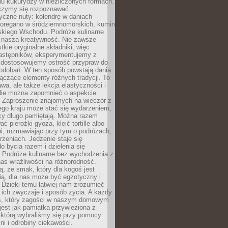
iu kukurydzy w niezliczonych formach.
czymy się rozpoznawać
yczne nuty: kolendrę w daniach
, oregano w śródziemnomorskich, kumin
iskiego Wschodu. Podróże kulinarne
ż naszą kreatywność. Nie zawsze
ie oryginalne składniki, więc
astępników, eksperymentujemy z
, dostosowujemy ostrość przypraw do
odobań. W ten sposób powstają dania
ączące elementy różnych tradycji. To
wa, ale także lekcja elastyczności i
 Nie można zapomnieć o aspekcie
 Zaproszenie znajomych na wieczór z
ego kraju może stać się wydarzeniem,
cy długo pamiętają. Można razem
ć pierożki gyoza, kleić tortille albo
i, rozmawiając przy tym o podróżach,
rzeniach. Jedzenie staje się
o bycia razem i dzielenia się
. Podróże kulinarne bez wychodzenia z
as wrażliwości na różnorodność.
, że smak, który dla kogoś jest
ią, dla nas może być egzotyczny i
 Dzięki temu łatwiej nam zrozumieć
, ich zwyczaje i sposób życia. A każdy
s, który zagości w naszym domowym
 jest jak pamiątka przywieziona z
 którą wybraliśmy się przy pomocy
lni i odrobiny ciekawości.