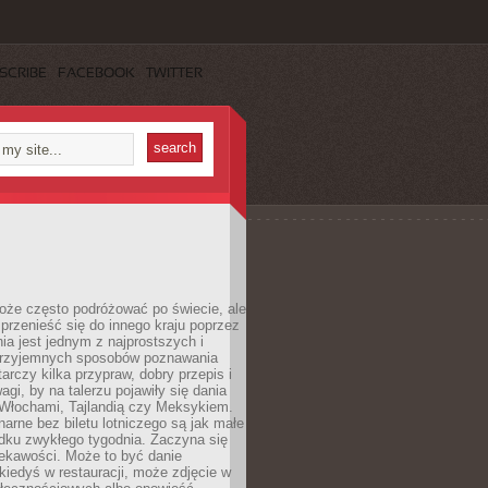
SCRIBE
FACEBOOK
TWITTER
oże często podróżować po świecie, ale
rzenieść się do innego kraju poprzez
a jest jednym z najprostszych i
 przyjemnych sposobów poznawania
tarczy kilka przypraw, dobry przepis i
agi, by na talerzu pojawiły się dania
 Włochami, Tajlandią czy Meksykiem.
narne bez biletu lotniczego są jak małe
dku zwykłego tygodnia. Zaczyna się
iekawości. Może to być danie
iedyś w restauracji, może zdjęcie w