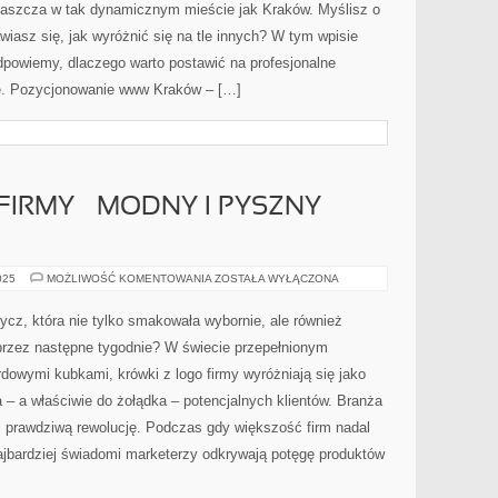
łaszcza w tak dynamicznym mieście jak Kraków. Myślisz o
FIRMY
wiasz się, jak wyróżnić się na tle innych? W tym wpisie
dpowiemy, dlaczego warto postawić na profesjonalne
. Pozycjonowanie www Kraków – […]
FIRMY – MODNY I PYSZNY
KRÓWKI
025
MOŻLIWOŚĆ KOMENTOWANIA
ZOSTAŁA WYŁĄCZONA
Z
LOGO
FIRMY
ycz, która nie tylko smakowała wybornie, ale również
–
MODNY
przez następne tygodnie? W świecie przepełnionym
I
PYSZNY
rdowymi kubkami, krówki z logo firmy wyróżniają się jako
GADŻET
CZY
ca – a właściwie do żołądka – potencjalnych klientów. Branża
KIT?
 prawdziwą rewolucję. Podczas gdy większość firm nadal
ajbardziej świadomi marketerzy odkrywają potęgę produktów