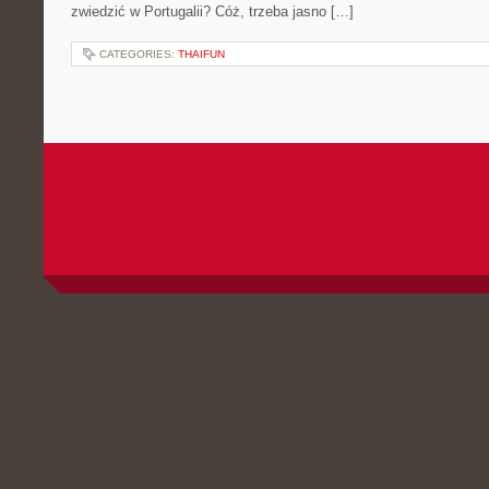
zwiedzić w Portugalii? Cóż, trzeba jasno […]
CATEGORIES:
THAIFUN