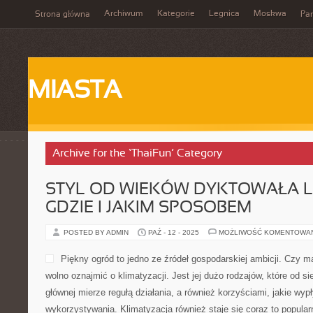
Archiwum
Kategorie
Legnica
Moskwa
Strona główna
Par
MIASTA
Archive for the ‘ThaiFun’ Category
STYL OD WIEKÓW DYKTOWAŁA L
GDZIE I JAKIM SPOSOBEM
POSTED BY ADMIN
PAŹ - 12 - 2025
MOŻLIWOŚĆ KOMENTOWA
Piękny ogród to jedno ze źródeł gospodarskiej ambicji. Czy 
wolno oznajmić o klimatyzacji. Jest jej dużo rodzajów, które od s
głównej mierze regułą działania, a również korzyściami, jakie wyp
wykorzystywania. Klimatyzacja również staje się coraz to popular