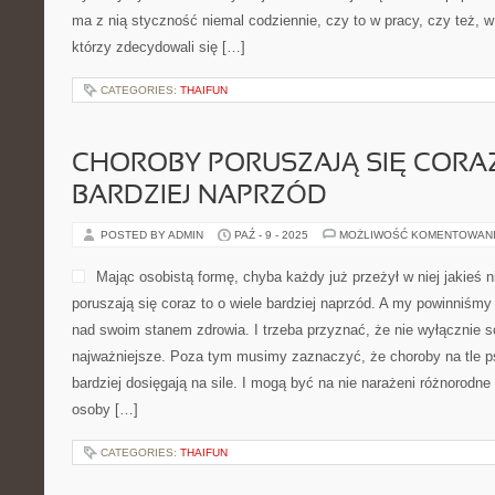
ma z nią styczność niemal codziennie, czy to w pracy, czy też, w
którzy zdecydowali się […]
CATEGORIES:
THAIFUN
CHOROBY PORUSZAJĄ SIĘ CORAZ
BARDZIEJ NAPRZÓD
POSTED BY ADMIN
PAŹ - 9 - 2025
MOŻLIWOŚĆ KOMENTOWAN
Mając osobistą formę, chyba każdy już przeżył w niej jakieś 
poruszają się coraz to o wiele bardziej naprzód. A my powinniśm
nad swoim stanem zdrowia. I trzeba przyznać, że nie wyłącznie s
najważniejsze. Poza tym musimy zaznaczyć, że choroby na tle p
bardziej dosięgają na sile. I mogą być na nie narażeni różnorodne 
osoby […]
CATEGORIES:
THAIFUN