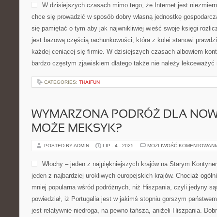
W dzisiejszych czasach mimo tego, że Internet jest niezmier
chce się prowadzić w sposób dobry własną jednostkę gospodarcz
się pamiętać o tym aby jak najwnikliwiej wieść swoje księgi rozl
jest bazową częścią rachunkowości, która z kolei stanowi prawd
każdej ceniącej się firmie. W dzisiejszych czasach albowiem kon
bardzo częstym zjawiskiem dlatego także nie należy lekceważyć
CATEGORIES:
THAIFUN
WYMARZONA PODRÓŻ DLA NOW
MOŻE MEKSYK?
POSTED BY ADMIN
LIP - 4 - 2025
MOŻLIWOŚĆ KOMENTOWAN
Włochy – jeden z najpiękniejszych krajów na Starym Kontynen
jeden z najbardziej urokliwych europejskich krajów. Chociaż ogólni
mniej popularna wśród podróżnych, niż Hiszpania, czyli jedyny sąsi
powiedział, iż Portugalia jest w jakimś stopniu gorszym państwem
jest relatywnie niedroga, na pewno tańsza, aniżeli Hiszpania. Dob