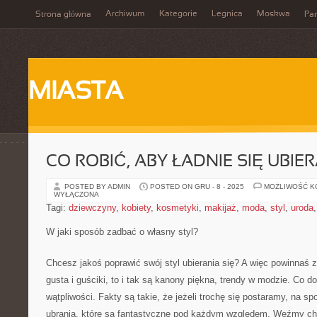
Archiwum
Kategorie
Legnica
Moskwa
Strona główna
Par
MIASTA
CO ROBIĆ, ABY ŁADNIE SIĘ UBIE
POSTED BY ADMIN
POSTED ON GRU - 8 - 2025
MOŻLIWOŚĆ 
WYŁĄCZONA
Tagi:
dziewczyny
,
kobiety
,
kosmetyki
,
makijaż
,
moda
,
styl
,
uroda
W jaki sposób zadbać o własny styl?
Chcesz jakoś poprawić swój styl ubierania się? A więc powinnaś 
gusta i guściki, to i tak są kanony piękna, trendy w modzie. Co d
wątpliwości. Fakty są takie, że jeżeli trochę się postaramy, na sp
ubrania, które są fantastyczne pod każdym względem. Weźmy ch