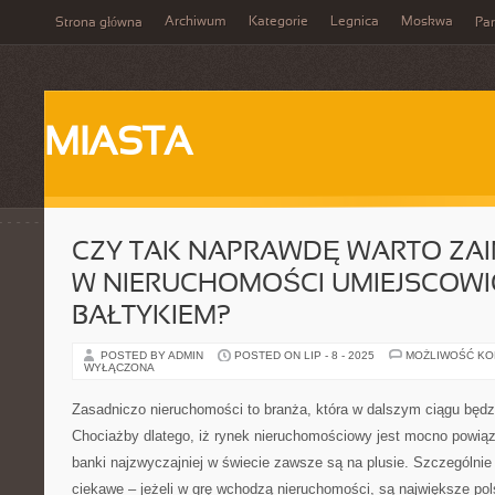
Archiwum
Kategorie
Legnica
Moskwa
Strona główna
Par
MIASTA
CZY TAK NAPRAWDĘ WARTO ZA
W NIERUCHOMOŚCI UMIEJSCOW
BAŁTYKIEM?
POSTED BY ADMIN
POSTED ON LIP - 8 - 2025
MOŻLIWOŚĆ K
WYŁĄCZONA
Zasadniczo nieruchomości to branża, która w dalszym ciągu będz
Chociażby dlatego, iż rynek nieruchomościowy jest mocno powią
banki najzwyczajniej w świecie zawsze są na plusie. Szczególnie
ciekawe – jeżeli w grę wchodzą nieruchomości, są największe pol