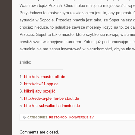
Warszawa bądź Poznań. Choć i takie mniejsze miejscowości są 
Przykładowo fantastycznym rozwiązaniem jest to, aby po prostu 
sytuacją w Sopocie. Przecież prawda jest taka, że Sopot należy d
chociaż nieduże, to jednakże zawsze możemy liczyć na to, że c
Przecież Sopot to takie miasto, które szybko się rozwija, w sumie 
prestiżowym wakacyjnym kurortem. Zatem już podsumowując – ta
aktualnie nie ma sensu inwestować w nieruchomości, chyba nie w
źródło:
———————————
1.
http://divemaster-olli.de
2.
http://dsw21-app.de
3.
kliknij aby przejść
4.
http://edeka-pfeiffer-berstadt.de
5.
http://fc-schwalbe-badminton.de
CATEGORIES:
RESTOMOD I KONWERSJE EV
Comments are closed.