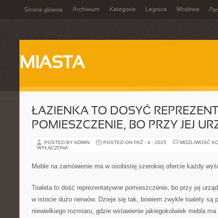
Archiwum
Kategorie
Legnica
Moskwa
Strona główna
Par
MIASTA
ŁAZIENKA TO DOSYĆ REPREZEN
POMIESZCZENIE, BO PRZY JEJ U
POSTED BY ADMIN
POSTED ON PAŹ - 4 - 2025
MOŻLIWOŚĆ K
WYŁĄCZONA
Meble na zamówienie ma w osobistej szerokiej ofercie każdy wyś
Toaleta to dość reprezentatywne pomieszczenie, bo przy jej urz
w istocie dużo nerwów. Dzieje się tak, bowiem zwykle toalety są
niewielkiego rozmiaru, gdzie wstawienie jakiegokolwiek mebla ma