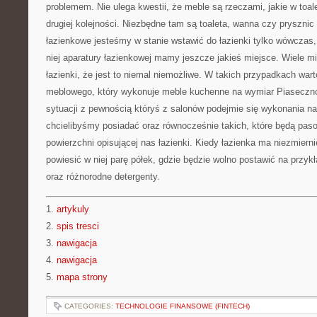
problemem. Nie ulega kwestii, że meble są rzeczami, jakie w to
drugiej kolejności. Niezbędne tam są toaleta, wanna czy pryszni
łazienkowe jesteśmy w stanie wstawić do łazienki tylko wówczas
niej aparatury łazienkowej mamy jeszcze jakieś miejsce. Wiele 
łazienki, że jest to niemal niemożliwe. W takich przypadkach wart
meblowego, który wykonuje meble kuchenne na wymiar Piaseczno.
sytuacji z pewnością któryś z salonów podejmie się wykonania na
chcielibyśmy posiadać oraz równocześnie takich, które będą pas
powierzchni opisującej nas łazienki. Kiedy łazienka ma niezmiern
powiesić w niej parę półek, gdzie będzie wolno postawić na przy
oraz różnorodne detergenty.
1.
artykuly
2.
spis tresci
3.
nawigacja
4.
nawigacja
5.
mapa strony
CATEGORIES:
TECHNOLOGIE FINANSOWE (FINTECH)