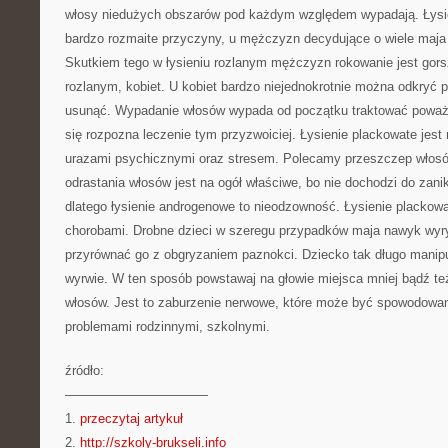
włosy niedużych obszarów pod każdym względem wypadają. Łysi
bardzo rozmaite przyczyny, u mężczyzn decydujące o wiele maja
Skutkiem tego w łysieniu rozlanym mężczyzn rokowanie jest gorsz
rozlanym, kobiet. U kobiet bardzo niejednokrotnie można odkryć 
usunąć. Wypadanie włosów wypada od początku traktować poważn
się rozpozna leczenie tym przyzwoiciej. Łysienie plackowate jest
urazami psychicznymi oraz stresem. Polecamy przeszczep włos
odrastania włosów jest na ogół właściwe, bo nie dochodzi do zan
dlatego łysienie androgenowe to nieodzowność. Łysienie plackow
chorobami. Drobne dzieci w szeregu przypadków maja nawyk wy
przyrównać go z obgryzaniem paznokci. Dziecko tak długo manipu
wyrwie. W ten sposób powstawaj na głowie miejsca mniej bądź te
włosów. Jest to zaburzenie nerwowe, które może być spowodowa
problemami rodzinnymi, szkolnymi.
źródło:
———————————
1.
przeczytaj artykuł
2.
http://szkoly-brukseli.info