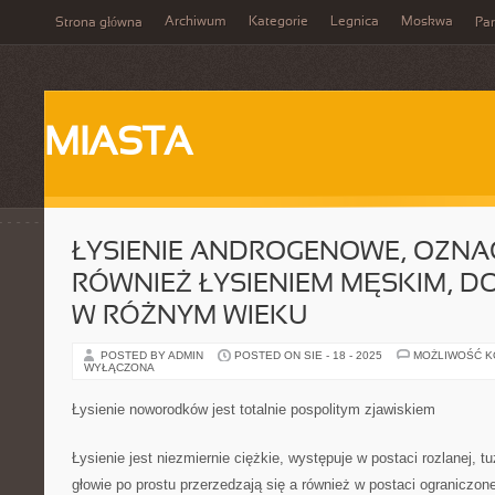
Archiwum
Kategorie
Legnica
Moskwa
Strona główna
Par
MIASTA
ŁYSIENIE ANDROGENOWE, OZN
RÓWNIEŻ ŁYSIENIEM MĘSKIM, 
W RÓŻNYM WIEKU
POSTED BY ADMIN
POSTED ON SIE - 18 - 2025
MOŻLIWOŚĆ 
WYŁĄCZONA
Łysienie noworodków jest totalnie pospolitym zjawiskiem
Łysienie jest niezmiernie ciężkie, występuje w postaci rozlanej, t
głowie po prostu przerzedzają się a również w postaci ograniczone