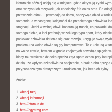
Naturalnie później udają się w miejsce, gdzie aktywują zyski w
oraz wszystkich rozrywek, jak chociażby fifa coins sms. Po odbęb
przeważnie ośmiu – powracają do domu, spożywają obiad w rodzin
samotnie, a w następnej kolejności dla przeciętnego człowieka i
stagnacji. Jedni w wolnej chwili konsumują trunek, co prowadzi do 
samego siebie, a inni preferują wszelkiego typu sport, który niesie
ponieważ człowieka dotlenia się oraz rozwija, koryguje swoją wy
problemu na wolne chwile są gry komputerowe. Te z kolei są w 
na wolne chwile, bowiem w gronie znajomych powodują spięcie wię
kiedy tak właściwie dziecko spędza zbyt sporo czasu przy laptopie
dzisiaj, że wpływa szkodliwie na spojrzenie, a brak ruchu sprzyja 
przypuszczalnym drastycznym utrudnieniom, jak bezruch żylny.
źródło:
———————————
1.
więcej tutaj
2.
więcej informacji
3.
http://efumus.de
4.
http://egyptmg.com