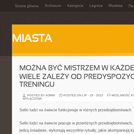
Archiwum
Kategorie
Legnica
Moskwa
Strona główna
Par
MIASTA
MOŻNA BYĆ MISTRZEM W KAŻDEJ 
WIELE ZALEŻY OD PREDYSPOZYC
TRENINGU
POSTED BY ADMIN
POSTED ON LIP - 28 - 2025
MOŻLIWOŚĆ 
WYŁĄCZONA
Setki ludzi na świecie funkcjonuje w różnych przedsiębiorstwach
Setki ludzi na świecie pracuje w przeróżnych przedsiębiorstwach,
jedzą śniadanie, wykonują wszystkie rytuały, jakie akompaniują k