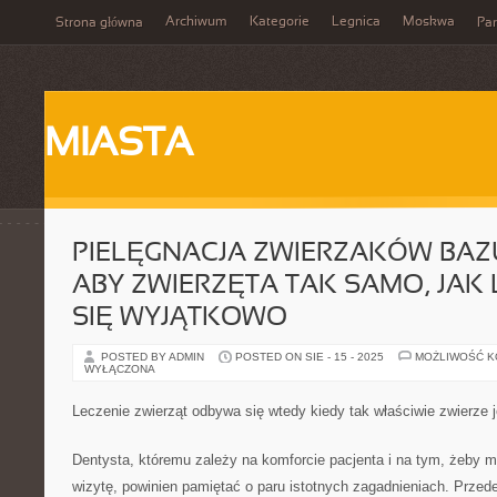
Archiwum
Kategorie
Legnica
Moskwa
Strona główna
Par
MIASTA
PIELĘGNACJA ZWIERZAKÓW BAZ
ABY ZWIERZĘTA TAK SAMO, JAK 
SIĘ WYJĄTKOWO
POSTED BY ADMIN
POSTED ON SIE - 15 - 2025
MOŻLIWOŚĆ 
WYŁĄCZONA
Leczenie zwierząt odbywa się wtedy kiedy tak właściwie zwierze j
Dentysta, któremu zależy na komforcie pacjenta i na tym, żeby 
wizytę, powinien pamiętać o paru istotnych zagadnieniach. Przede