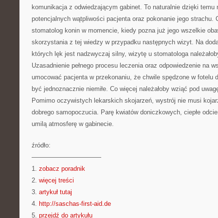
komunikacja z odwiedzającym gabinet. To naturalnie dzięki temu 
potencjalnych wątpliwości pacjenta oraz pokonanie jego strachu. 
stomatolog konin w momencie, kiedy pozna już jego wszelkie oba
skorzystania z tej wiedzy w przypadku następnych wizyt. Na dod
których lęk jest nadzwyczaj silny, wizytę u stomatologa należał
Uzasadnienie pełnego procesu leczenia oraz odpowiedzenie na w
umocować pacjenta w przekonaniu, że chwile spędzone w fotelu 
być jednoznacznie niemiłe. Co więcej należałoby wziąć pod uwagę
Pomimo oczywistych lekarskich skojarzeń, wystrój nie musi kojar
dobrego samopoczucia. Parę kwiatów doniczkowych, ciepłe odcie
umilą atmosferę w gabinecie.
źródło:
———————————
1.
zobacz poradnik
2.
więcej treści
3.
artykuł tutaj
4.
http://saschas-first-aid.de
5.
przejdź do artykułu