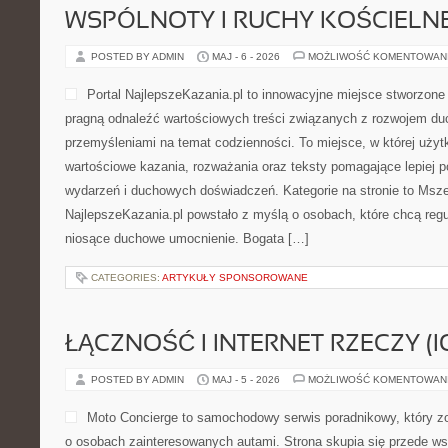
WSPÓLNOTY I RUCHY KOŚCIELN
POSTED BY ADMIN
MAJ - 6 - 2026
MOŻLIWOŚĆ KOMENTOWAN
Portal NajlepszeKazania.pl to innowacyjne miejsce stworzone
pragną odnaleźć wartościowych treści związanych z rozwojem duc
przemyśleniami na temat codzienności. To miejsce, w której uży
wartościowe kazania, rozważania oraz teksty pomagające lepiej 
wydarzeń i duchowych doświadczeń. Kategorie na stronie to Msze
NajlepszeKazania.pl powstało z myślą o osobach, które chcą regu
niosące duchowe umocnienie. Bogata […]
CATEGORIES:
ARTYKUŁY SPONSOROWANE
ŁĄCZNOŚĆ I INTERNET RZECZY (I
POSTED BY ADMIN
MAJ - 5 - 2026
MOŻLIWOŚĆ KOMENTOWAN
Moto Concierge to samochodowy serwis poradnikowy, który z
o osobach zainteresowanych autami. Strona skupia się przede w