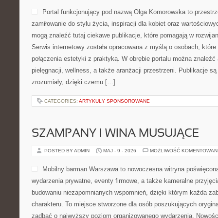
Portal funkcjonujący pod nazwą Olga Komorowska to przestrze
zamiłowanie do stylu życia, inspiracji dla kobiet oraz wartościo
mogą znaleźć tutaj ciekawe publikacje, które pomagają w rozwija
Serwis internetowy została opracowana z myślą o osobach, które 
połączenia estetyki z praktyką. W obrębie portalu można znaleźć 
pielęgnacji, wellness, a także aranżacji przestrzeni. Publikacje s
zrozumiały, dzięki czemu […]
CATEGORIES:
ARTYKUŁY SPONSOROWANE
SZAMPANY I WINA MUSUJĄCE
POSTED BY ADMIN
MAJ - 9 - 2026
MOŻLIWOŚĆ KOMENTOWAN
Mobilny barman Warszawa to nowoczesna witryna poświęcon
wydarzenia prywatne, eventy firmowe, a także kameralne przyjęci
budowaniu niezapomnianych wspomnień, dzięki którym każda za
charakteru. To miejsce stworzone dla osób poszukujących oryginal
zadbać o najwyższy poziom organizowanego wydarzenia. Nowości t