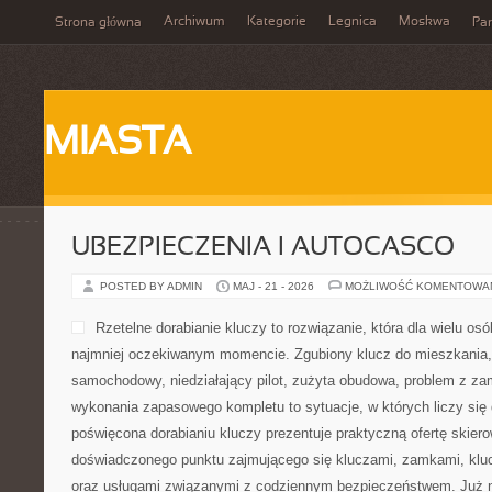
Archiwum
Kategorie
Legnica
Moskwa
Strona główna
Par
MIASTA
UBEZPIECZENIA I AUTOCASCO
POSTED BY ADMIN
MAJ - 21 - 2026
MOŻLIWOŚĆ KOMENTOWA
Rzetelne dorabianie kluczy to rozwiązanie, która dla wielu os
najmniej oczekiwanym momencie. Zgubiony klucz do mieszkania
samochodowy, niedziałający pilot, zużyta obudowa, problem z za
wykonania zapasowego kompletu to sytuacje, w których liczy się
poświęcona dorabianiu kluczy prezentuje praktyczną ofertę skier
doświadczonego punktu zajmującego się kluczami, zamkami, k
oraz usługami związanymi z codziennym bezpieczeństwem. Już 