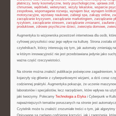
płatniczy
,
testy kosmetyczne
,
testy psychologiczne
,
uprawa ziół
,
chmurowe
,
wędrówki
,
weterynarz
,
wizyty lekarskie
,
wsparcie psyc
zespołowa
,
wspomaganie rozwoju
,
wynajem biur
,
wynajem krótko
motoryzacyjne
,
wystawy naukowe
,
zabiegi spa
,
zakupy online
,
za
zarządzanie kryzysem
,
zarządzanie marketingiem
,
zarządzanie p
ryzykiem
,
zarządzanie stresem
,
zarządzanie zmianami
,
zaufanie 
produktowe
,
zdrowie psychiczne dzieci
,
zwierzęta domowe
,
zwier
Augmentyka to wizjonerska przestrzeń internetowa dla osób, któr
cyfrowej przyszłości oraz jego wpływ na kulturę. Strona została 
czytelnikach, którzy interesują się tym, jak automaty zmieniają n
w którym innowacyjność nie jest przedstawiana jedynie jako suchy
ważna część rzeczywistości.
Na stronie można znaleźć publikacje poświęcone zagadnieniom, 
kojarzyły się głównie z cyberpunkowymi wizjami, a dziś coraz czę
codziennej praktyki. Augmentyka pokazuje, że uczenie maszynowe
laboratoriów i specjalistów, lecz narzędziem, które wpływa na uż
jaki tworzymy. Polecamy
Technologia a Etyka
i Cyberpunk w Kult
najważniejszych tematów poruszanych na stronie jest automatycz
Czytelnik może tu znaleźć zrozumiałe treści o tym, jak algorytmy 
Opisywane są zarówno codzienne korzyści, jak i zagrożenia, które