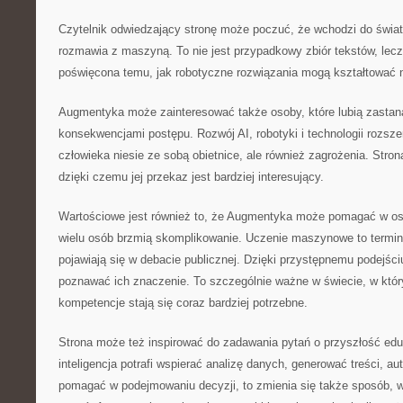
Czytelnik odwiedzający stronę może poczuć, że wchodzi do świat
rozmawia z maszyną. To nie jest przypadkowy zbiór tekstów, lec
poświęcona temu, jak robotyczne rozwiązania mogą kształtować 
Augmentyka może zainteresować także osoby, które lubią zastan
konsekwencjami postępu. Rozwój AI, robotyki i technologii rozsz
człowieka niesie ze sobą obietnice, ale również zagrożenia. Stro
dzięki czemu jej przekaz jest bardziej interesujący.
Wartościowe jest również to, że Augmentyka może pomagać w osw
wielu osób brzmią skomplikowanie. Uczenie maszynowe to terminy
pojawiają się w debacie publicznej. Dzięki przystępnemu podejśc
poznawać ich znaczenie. To szczególnie ważne w świecie, w któ
kompetencje stają się coraz bardziej potrzebne.
Strona może też inspirować do zadawania pytań o przyszłość eduk
inteligencja potrafi wspierać analizę danych, generować treści, 
pomagać w podejmowaniu decyzji, to zmienia się także sposób, w 