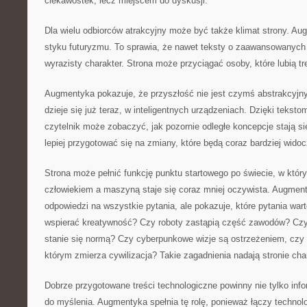
ciekawostek, lecz miejscem do dyskusji.
Dla wielu odbiorców atrakcyjny może być także klimat strony. Au
styku futuryzmu. To sprawia, że nawet teksty o zaawansowanych
wyrazisty charakter. Strona może przyciągać osoby, które lubią t
Augmentyka pokazuje, że przyszłość nie jest czymś abstrakcyjn
dzieje się już teraz, w inteligentnych urządzeniach. Dzięki tekst
czytelnik może zobaczyć, jak pozornie odległe koncepcje stają s
lepiej przygotować się na zmiany, które będą coraz bardziej widoc
Strona może pełnić funkcję punktu startowego po świecie, w któr
człowiekiem a maszyną staje się coraz mniej oczywista. Augment
odpowiedzi na wszystkie pytania, ale pokazuje, które pytania wa
wspierać kreatywność? Czy roboty zastąpią część zawodów? Czy 
stanie się normą? Czy cyberpunkowe wizje są ostrzeżeniem, czy 
którym zmierza cywilizacja? Takie zagadnienia nadają stronie char
Dobrze przygotowane treści technologiczne powinny nie tylko inf
do myślenia. Augmentyka spełnia tę rolę, ponieważ łączy technol