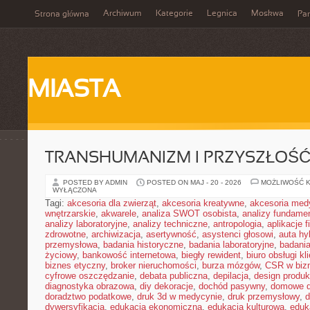
Archiwum
Kategorie
Legnica
Moskwa
Strona główna
Par
MIASTA
TRANSHUMANIZM I PRZYSZŁOŚĆ
POSTED BY ADMIN
POSTED ON MAJ - 20 - 2026
MOŻLIWOŚĆ 
WYŁĄCZONA
Tagi:
akcesoria dla zwierząt
,
akcesoria kreatywne
,
akcesoria med
wnętrzarskie
,
akwarele
,
analiza SWOT osobista
,
analizy fundame
analizy laboratoryjne
,
analizy techniczne
,
antropologia
,
aplikacje 
zdrowotne
,
archiwizacja
,
asertywność
,
asystenci głosowi
,
auta h
przemysłowa
,
badania historyczne
,
badania laboratoryjne
,
badani
życiowy
,
bankowość internetowa
,
biegły rewident
,
biuro obsługi kl
biznes etyczny
,
broker nieruchomości
,
burza mózgów
,
CSR w biz
cyfrowe oszczędzanie
,
debata publiczna
,
depilacja
,
design produk
diagnostyka obrazowa
,
diy dekoracje
,
dochód pasywny
,
domowe d
doradztwo podatkowe
,
druk 3d w medycynie
,
druk przemysłowy
,
d
dywersyfikacja
,
edukacja ekonomiczna
,
edukacja kulturowa
,
eduk