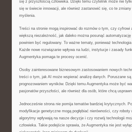
się z przyszłością człowieka. Dzięki temu czytelnik może nie tylk
się w świecie innowacji, ale również zastanowić się, co te zmian
myślenia.
Treści na stronie mogą inspirować do rozmów o tym, czy cyfrowi
większą niezależność, jak daleko można posunąć automatyzację d
powinien być regulowany. To ważne tematy, ponieważ technologia n
Każde nowe rozwiązanie wpływa na ludzi, instytucje i zasady fun
Augmentyka pomaga te procesy ocenić.
Osoby zainteresowane biznesowym zastosowaniem nowych technol
treści o tym, jak AI może wspierać analizę danych. Poruszane są
prognozowaniem wyników. Dzięki temu Augmentyka może być wart
pasjonatów przyszłości, ale również dla osób, które chcą usprawn
Jednocześnie strona nie pomija tematów bardziej krytycznych. Poj
modyfikacje genetyczne mogą pogłębiać nierówności, czy roboty
algorytmy wpływają na nasze decyzje i czy rozwój technologii moż
człowieka. Takie podejście sprawia, że Augmentyka nie jest wyłą