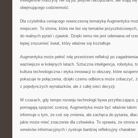
inteligentne maszyny nie są już jedynie narzędziami, ale stają s
obejmującego codzienność.
Dla czytelnika ceniącego nowoczesną tematykę Augmentyka moż
miejscem. To strona, która nie boi się tematów przyszłościowych,
do realnych pytań i zjawisk. Dzięki temu nie jest oderwana od rz
lepiej zrozumieć świat, który właśnie się kształtuje.
Augmentyka może pełnić rolę przestrzeni refleksji po zagadnienia
ważniejsze w kolejnych latach. Sztuczna inteligencja, robotyka,
kultura technologiczna i etyka innowacji to obszary, które wzajemn
pokazuje te połączenia, dzięki czemu odbiorca może zobaczyć, że
z pojedynczych wynalazków, ale z całej sieci decyzji.
W czasach, gdy tempo rozwoju technologii bywa przytłaczające, p
pomagają spojrzeć szerzej. Augmentyka może być właśnie takim 
informuje o tym, że coś się zmienia, ale zachęca do pytania, dla
jakie może mieć znaczenie dla człowieka. To sprawia, że strona w
serwisów informacyjnych i zyskuje bardziej refleksyjny charakter.