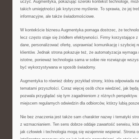
uczyć. Augmentyka, pokazując szeroki kontekst technologii, moż
takich umiejętności jak krytyczne myślenie. To sprawia, że jej tre
informacyjne, ale także świadomościowe.
W kontekście biznesu Augmentyka pomaga dostrzec, że technologi
lecz często staje się źródłem efektywności. Firmy korzystające z
dane, personalizować ofertę, usprawniać komunikację i szybciej 
klientów. Jednak strona pokazuje też, że automatyzacja wymaga
istotne, ponieważ technologia sama w sobie nie rozwiązuje wszys
być wykorzystywana w sposób świadomy.
Augmentyka to również dobry przykład strony, która odpowiada n
tematami przyszłości. Coraz więcej osób chce wiedzieć, jak będą
pozwala przyglądać się tym zagadnieniom z różnych perspektyw.
miejscem regularnych odwiedzin dla odbiorców, którzy lubią posz
Nie bez znaczenia jest także sam charakter nazwy i tematyki str
z wzmacnianiem. Ten sens dobrze oddaje zawartość serwisu, któr
jak człowiek i technologia mogą się wzajemnie wspierać. Strona 