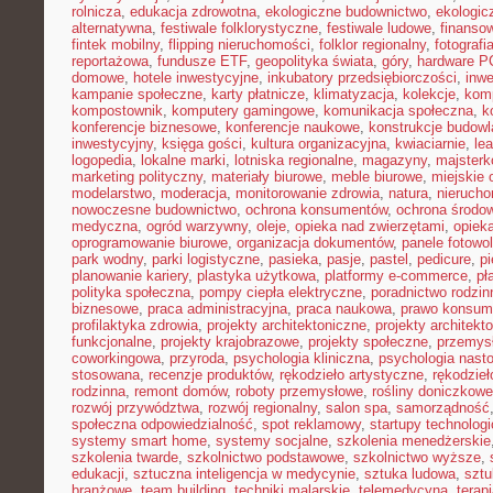
rolnicza
,
edukacja zdrowotna
,
ekologiczne budownictwo
,
ekologic
alternatywna
,
festiwale folklorystyczne
,
festiwale ludowe
,
finansow
fintek mobilny
,
flipping nieruchomości
,
folklor regionalny
,
fotograf
reportażowa
,
fundusze ETF
,
geopolityka świata
,
góry
,
hardware P
domowe
,
hotele inwestycyjne
,
inkubatory przedsiębiorczości
,
inwe
kampanie społeczne
,
karty płatnicze
,
klimatyzacja
,
kolekcje
,
kom
kompostownik
,
komputery gamingowe
,
komunikacja społeczna
,
k
konferencje biznesowe
,
konferencje naukowe
,
konstrukcje budow
inwestycyjny
,
księga gości
,
kultura organizacyjna
,
kwiaciarnie
,
le
logopedia
,
lokalne marki
,
lotniska regionalne
,
magazyny
,
majster
marketing polityczny
,
materiały biurowe
,
meble biurowe
,
miejskie 
modelarstwo
,
moderacja
,
monitorowanie zdrowia
,
natura
,
nierucho
nowoczesne budownictwo
,
ochrona konsumentów
,
ochrona środo
medyczna
,
ogród warzywny
,
oleje
,
opieka nad zwierzętami
,
opiek
oprogramowanie biurowe
,
organizacja dokumentów
,
panele fotowo
park wodny
,
parki logistyczne
,
pasieka
,
pasje
,
pastel
,
pedicure
,
p
planowanie kariery
,
plastyka użytkowa
,
platformy e-commerce
,
pł
polityka społeczna
,
pompy ciepła elektryczne
,
poradnictwo rodzin
biznesowe
,
praca administracyjna
,
praca naukowa
,
prawo konsum
profilaktyka zdrowia
,
projekty architektoniczne
,
projekty architekt
funkcjonalne
,
projekty krajobrazowe
,
projekty społeczne
,
przemys
coworkingowa
,
przyroda
,
psychologia kliniczna
,
psychologia nast
stosowana
,
recenzje produktów
,
rękodzieło artystyczne
,
rękodzieł
rodzinna
,
remont domów
,
roboty przemysłowe
,
rośliny doniczkowe
rozwój przywództwa
,
rozwój regionalny
,
salon spa
,
samorządność
społeczna odpowiedzialność
,
spot reklamowy
,
startupy technolog
systemy smart home
,
systemy socjalne
,
szkolenia menedżerskie
szkolenia twarde
,
szkolnictwo podstawowe
,
szkolnictwo wyższe
,
edukacji
,
sztuczna inteligencja w medycynie
,
sztuka ludowa
,
sztu
branżowe
,
team building
,
techniki malarskie
,
telemedycyna
,
terap