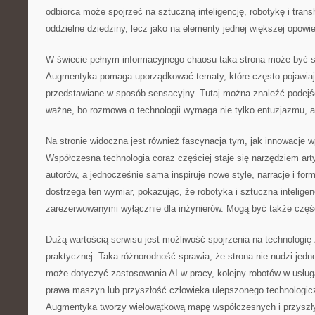
odbiorca może spojrzeć na sztuczną inteligencję, robotykę i tran
oddzielne dziedziny, lecz jako na elementy jednej większej opowieś
W świecie pełnym informacyjnego chaosu taka strona może być s
Augmentyka pomaga uporządkować tematy, które często pojawiają
przedstawiane w sposób sensacyjny. Tutaj można znaleźć podejśc
ważne, bo rozmowa o technologii wymaga nie tylko entuzjazmu, a
Na stronie widoczna jest również fascynacja tym, jak innowacje w
Współczesna technologia coraz częściej staje się narzędziem arty
autorów, a jednocześnie sama inspiruje nowe style, narracje i fo
dostrzega ten wymiar, pokazując, że robotyka i sztuczna intelig
zarezerwowanymi wyłącznie dla inżynierów. Mogą być także częś
Dużą wartością serwisu jest możliwość spojrzenia na technologię
praktycznej. Taka różnorodność sprawia, że strona nie nudzi jedn
może dotyczyć zastosowania AI w pracy, kolejny robotów w usług
prawa maszyn lub przyszłość człowieka ulepszonego technologicz
Augmentyka tworzy wielowątkową mapę współczesnych i przyszł