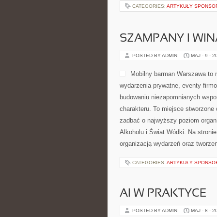
CATEGORIES:
ARTYKUŁY SPONS
SZAMPANY I WIN
POSTED BY ADMIN
MAJ - 9 - 2
Mobilny barman Warszawa to 
wydarzenia prywatne, eventy firmo
budowaniu niezapomnianych wspom
charakteru. To miejsce stworzone 
zadbać o najwyższy poziom organi
Alkoholu i Świat Wódki. Na stron
organizacją wydarzeń oraz tworze
CATEGORIES:
ARTYKUŁY SPONS
AI W PRAKTYCE
POSTED BY ADMIN
MAJ - 8 - 2