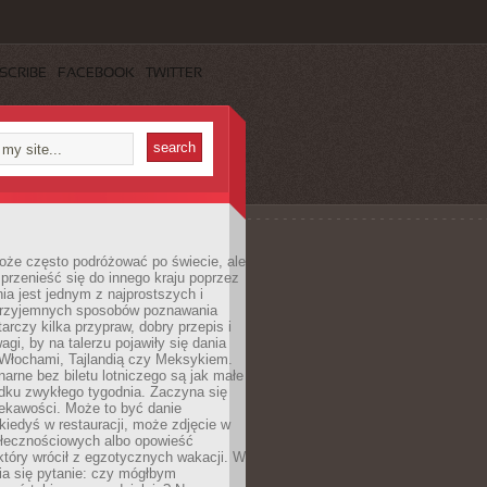
SCRIBE
FACEBOOK
TWITTER
oże często podróżować po świecie, ale
rzenieść się do innego kraju poprzez
a jest jednym z najprostszych i
 przyjemnych sposobów poznawania
tarczy kilka przypraw, dobry przepis i
agi, by na talerzu pojawiły się dania
 Włochami, Tajlandią czy Meksykiem.
narne bez biletu lotniczego są jak małe
dku zwykłego tygodnia. Zaczyna się
iekawości. Może to być danie
iedyś w restauracji, może zdjęcie w
łecznościowych albo opowieść
tóry wrócił z egzotycznych wakacji. W
ia się pytanie: czy mógłbym