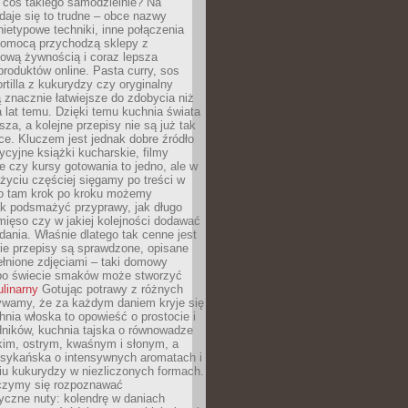
 coś takiego samodzielnie? Na
aje się to trudne – obce nazwy
nietypowe techniki, inne połączenia
omocą przychodzą sklepy z
ową żywnością i coraz lepsza
roduktów online. Pasta curry, sos
ortilla z kukurydzy czy oryginalny
znacznie łatwiejsze do zdobycia niż
a lat temu. Dzięki temu kuchnia świata
ższa, a kolejne przepisy nie są już tak
ce. Kluczem jest jednak dobre źródło
ycyjne książki kucharskie, filmy
e czy kursy gotowania to jedno, ale w
yciu częściej sięgamy po treści w
 To tam krok po kroku możemy
ak podsmażyć przyprawy, jak długo
ięso czy w jakiej kolejności dodawać
 dania. Właśnie dlatego tak cenne jest
ie przepisy są sprawdzone, opisane
ełnione zdjęciami – taki domowy
po świecie smaków może stworzyć
ulinarny
Gotując potrawy z różnych
rywamy, że za każdym daniem kryje się
chnia włoska to opowieść o prostocie i
dników, kuchnia tajska o równowadze
kim, ostrym, kwaśnym i słonym, a
sykańska o intensywnych aromatach i
iu kukurydzy w niezliczonych formach.
czymy się rozpoznawać
yczne nuty: kolendrę w daniach