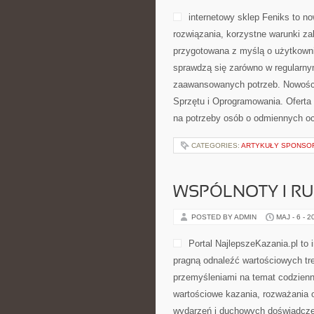
internetowy sklep Feniks to n
rozwiązania, korzystne warunki z
przygotowana z myślą o użytkown
sprawdzą się zarówno w regularnym 
zaawansowanych potrzeb. Nowości 
Sprzętu i Oprogramowania. Oferta
na potrzeby osób o odmiennych oc
CATEGORIES:
ARTYKUŁY SPONS
WSPÓLNOTY I R
POSTED BY ADMIN
MAJ - 6 - 2
Portal NajlepszeKazania.pl to
pragną odnaleźć wartościowych tr
przemyśleniami na temat codzienn
wartościowe kazania, rozważania 
wydarzeń i duchowych doświadczeń