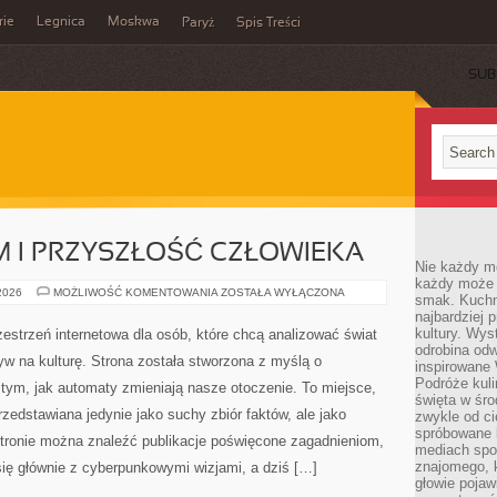
rie
Legnica
Moskwa
Paryż
Spis Treści
SUB
 I PRZYSZŁOŚĆ CZŁOWIEKA
Nie każdy m
każdy może p
TRANSHUMANIZM
 2026
MOŻLIWOŚĆ KOMENTOWANIA
ZOSTAŁA WYŁĄCZONA
smak. Kuchni
I
najbardziej
PRZYSZŁOŚĆ
CZŁOWIEKA
kultury. Wys
estrzeń internetowa dla osób, które chcą analizować świat
odrobina odw
ływ na kulturę. Strona została stworzona z myślą o
inspirowane
Podróże kuli
ę tym, jak automaty zmieniają nasze otoczenie. To miejsce,
święta w śro
zedstawiana jedynie jako suchy zbiór faktów, ale jako
zwykle od c
spróbowane k
tronie można znaleźć publikacje poświęcone zagadnieniom,
mediach spo
znajomego, k
się głównie z cyberpunkowymi wizjami, a dziś […]
głowie pojaw