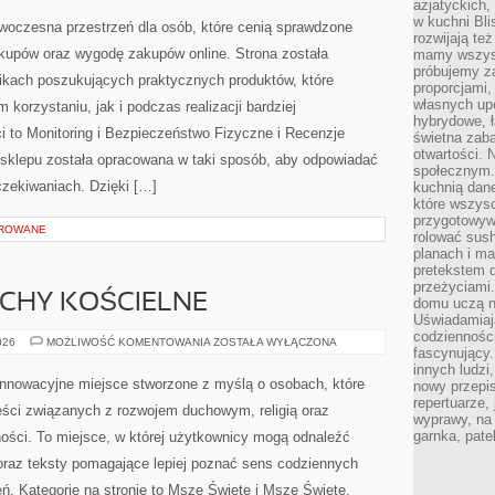
azjatyckich
PRAKTYCE
w kuchni Bl
owoczesna przestrzeń dla osób, które cenią sprawdzone
rozwijają te
akupów oraz wygodę zakupów online. Strona została
mamy wszystk
próbujemy z
ikach poszukujących praktycznych produktów, które
proporcjami
własnych up
korzystaniu, jak i podczas realizacji bardziej
hybrydowe, ł
to Monitoring i Bezpieczeństwo Fizyczne i Recenzje
świetna zaba
otwartości.
 sklepu została opracowana w taki sposób, aby odpowiadać
społecznym.
zekiwaniach. Dzięki […]
kuchnią dan
które wszys
przygotowywa
OROWANE
rolować sush
planach i ma
pretekstem d
przeżyciami
UCHY KOŚCIELNE
domu uczą n
Uświadamiają
codziennośc
WSPÓLNOTY
026
MOŻLIWOŚĆ KOMENTOWANIA
ZOSTAŁA WYŁĄCZONA
fascynujący.
I
RUCHY
innych ludzi
KOŚCIELNE
 innowacyjne miejsce stworzone z myślą o osobach, które
nowy przepi
repertuarze,
eści związanych z rozwojem duchowym, religią oraz
wyprawy, na
garnka, pate
ości. To miejsce, w której użytkownicy mogą odnaleźć
oraz teksty pomagające lepiej poznać sens codziennych
. Kategorie na stronie to Msze Święte i Msze Święte.