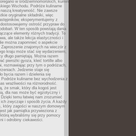
, oregano w śródziemnomorskich, kumin
iskiego Wschodu. Podróże kulinarne
ż naszą kreatywność. Nie zawsze
ie oryginalne składniki, więc
astępników, eksperymentujemy z
, dostosowujemy ostrość przypraw do
odobań. W ten sposób powstają dania
ączące elementy różnych tradycji. To
wa, ale także lekcja elastyczności i
 Nie można zapomnieć o aspekcie
 Zaproszenie znajomych na wieczór z
ego kraju może stać się wydarzeniem,
cy długo pamiętają. Można razem
ć pierożki gyoza, kleić tortille albo
i, rozmawiając przy tym o podróżach,
rzeniach. Jedzenie staje się
o bycia razem i dzielenia się
. Podróże kulinarne bez wychodzenia z
as wrażliwości na różnorodność.
, że smak, który dla kogoś jest
ią, dla nas może być egzotyczny i
 Dzięki temu łatwiej nam zrozumieć
, ich zwyczaje i sposób życia. A każdy
s, który zagości w naszym domowym
 jest jak pamiątka przywieziona z
 którą wybraliśmy się przy pomocy
lni i odrobiny ciekawości.