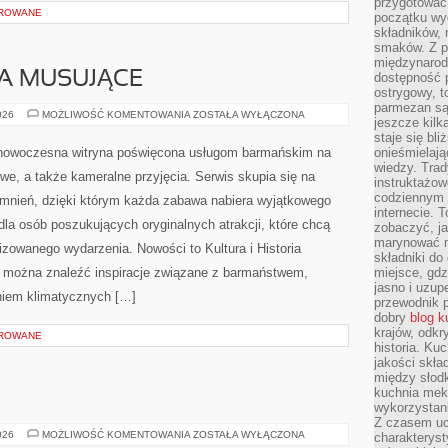
przygotować
OROWANE
początku wyd
składników, 
smaków. Z p
międzynarod
A MUSUJĄCE
dostępność p
ostrygowy, t
parmezan są 
SZAMPANY
026
MOŻLIWOŚĆ KOMENTOWANIA
ZOSTAŁA WYŁĄCZONA
jeszcze kilk
I
WINA
staje się bli
MUSUJĄCE
nowoczesna witryna poświęcona usługom barmańskim na
onieśmielają
wiedzy. Trad
we, a także kameralne przyjęcia. Serwis skupia się na
instruktażow
codziennym ż
nień, dzięki którym każda zabawa nabiera wyjątkowego
internecie.
dla osób poszukujących oryginalnych atrakcji, które chcą
zobaczyć, j
marynować m
zowanego wydarzenia. Nowości to Kultura i Historia
składniki do
ie można znaleźć inspiracje związane z barmaństwem,
miejsce, gdz
jasno i uzup
niem klimatycznych […]
przewodnik 
dobry
blog k
krajów, odk
OROWANE
historia. Ku
jakości skła
między słod
kuchnia mek
wykorzystan
Z czasem u
AI
026
MOŻLIWOŚĆ KOMENTOWANIA
ZOSTAŁA WYŁĄCZONA
charakteryst
W