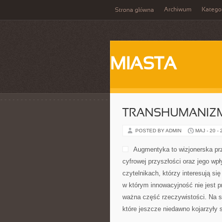
Archiwum
Katego
Strona główna
MIASTA
TRANSHUMANIZM
POSTED BY ADMIN
MAJ - 20 -
Augmentyka to wizjonerska prz
cyfrowej przyszłości oraz jego wp
czytelnikach, którzy interesują si
w którym innowacyjność nie jest pr
ważna część rzeczywistości. Na s
które jeszcze niedawno kojarzyły 