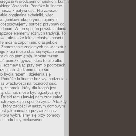
, oregano w śródziemnomorskich, kumin
iskiego Wschodu. Podróże kulinarne
ż naszą kreatywność. Nie zawsze
ie oryginalne składniki, więc
astępników, eksperymentujemy z
, dostosowujemy ostrość przypraw do
odobań. W ten sposób powstają dania
ączące elementy różnych tradycji. To
wa, ale także lekcja elastyczności i
 Nie można zapomnieć o aspekcie
 Zaproszenie znajomych na wieczór z
ego kraju może stać się wydarzeniem,
cy długo pamiętają. Można razem
ć pierożki gyoza, kleić tortille albo
i, rozmawiając przy tym o podróżach,
rzeniach. Jedzenie staje się
o bycia razem i dzielenia się
. Podróże kulinarne bez wychodzenia z
as wrażliwości na różnorodność.
, że smak, który dla kogoś jest
ią, dla nas może być egzotyczny i
 Dzięki temu łatwiej nam zrozumieć
, ich zwyczaje i sposób życia. A każdy
s, który zagości w naszym domowym
 jest jak pamiątka przywieziona z
 którą wybraliśmy się przy pomocy
lni i odrobiny ciekawości.