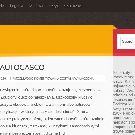
rie
Legnica
Moskwa
Paryż
Spis Treści
SUB
I AUTOCASCO
Nie każdy m
każdy może p
UBEZPIECZENIA
 2026
MOŻLIWOŚĆ KOMENTOWANIA
ZOSTAŁA WYŁĄCZONA
smak. Kuchni
I
AUTOCASCO
najbardziej
rozwiązanie, która dla wielu osób okazuje się niezbędna w
kultury. Wys
odrobina odw
Zgubiony klucz do mieszkania, uszkodzony kluczyk
inspirowane
Podróże kuli
, zużyta obudowa, problem z zamkiem albo potrzeba
święta w śro
 sytuacje, w których liczy się dokładność. Strona
zwykle od c
spróbowane k
entuje praktyczną ofertę skierowaną do osób, które szukają
mediach spo
ego się kluczami, zamkami, kluczykami samochodowymi
znajomego, k
głowie pojaw
iennym bezpieczeństwem. Już na […]