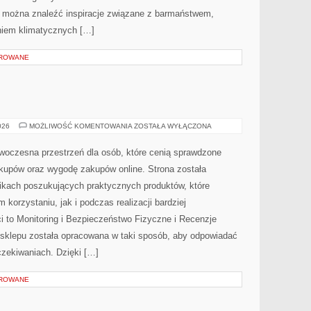
ie można znaleźć inspiracje związane z barmaństwem,
niem klimatycznych […]
OROWANE
AI
026
MOŻLIWOŚĆ KOMENTOWANIA
ZOSTAŁA WYŁĄCZONA
W
PRAKTYCE
owoczesna przestrzeń dla osób, które cenią sprawdzone
akupów oraz wygodę zakupów online. Strona została
ikach poszukujących praktycznych produktów, które
korzystaniu, jak i podczas realizacji bardziej
to Monitoring i Bezpieczeństwo Fizyczne i Recenzje
 sklepu została opracowana w taki sposób, aby odpowiadać
zekiwaniach. Dzięki […]
OROWANE