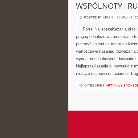
WSPÓLNOTY I R
POSTED BY ADMIN
MAJ - 6 - 2
Portal NajlepszeKazania.pl to
pragną odnaleźć wartościowych tr
przemyśleniami na temat codzienn
wartościowe kazania, rozważania 
wydarzeń i duchowych doświadczeń
NajlepszeKazania.pl powstało z my
niosące duchowe umocnienie. Bog
CATEGORIES:
ARTYKUŁY SPONS