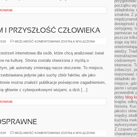
przygotować
początku wyd
składników, 
OROWANE
smaków. Z p
międzynarod
dostępność p
ostrygowy, t
 I PRZYSZŁOŚĆ CZŁOWIEKA
parmezan są 
jeszcze kilk
TRANSHUMANIZM
 2026
MOŻLIWOŚĆ KOMENTOWANIA
ZOSTAŁA WYŁĄCZONA
staje się bli
I
onieśmielają
PRZYSZŁOŚĆ
wiedzy. Trad
CZŁOWIEKA
estrzeń internetowa dla osób, które chcą analizować świat
instruktażow
ływ na kulturę. Strona została stworzona z myślą o
codziennym ż
internecie.
ę tym, jak automaty zmieniają nasze otoczenie. To miejsce,
zobaczyć, j
marynować m
zedstawiana jedynie jako suchy zbiór faktów, ale jako
składniki do
tronie można znaleźć publikacje poświęcone zagadnieniom,
miejsce, gdz
jasno i uzup
się głównie z cyberpunkowymi wizjami, a dziś […]
przewodnik 
dobry
blog k
krajów, odk
OROWANE
historia. Ku
jakości skła
między słod
kuchnia mek
OSPRAWNE
wykorzystan
Z czasem u
OSOBY
 2026
MOŻLIWOŚĆ KOMENTOWANIA
ZOSTAŁA WYŁĄCZONA
charakteryst
NIEPEŁNOSPRAWNE