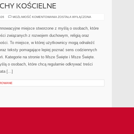
UCHY KOŚCIELNE
WSPÓLNOTY
026
MOŻLIWOŚĆ KOMENTOWANIA
ZOSTAŁA WYŁĄCZONA
I
RUCHY
KOŚCIELNE
 innowacyjne miejsce stworzone z myślą o osobach, które
eści związanych z rozwojem duchowym, religią oraz
ości. To miejsce, w której użytkownicy mogą odnaleźć
oraz teksty pomagające lepiej poznać sens codziennych
. Kategorie na stronie to Msze Święte i Msze Święte.
ślą o osobach, które chcą regularnie odkrywać treści
ata […]
OROWANE