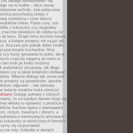
 coś takiego samodzielnie? Na
aje się to trudne – obce nazwy
nietypowe techniki, inne połączenia
omocą przychodzą sklepy z
ową żywnością i coraz lepsza
roduktów online. Pasta curry, sos
ortilla z kukurydzy czy oryginalny
znacznie łatwiejsze do zdobycia niż
a lat temu. Dzięki temu kuchnia świata
ższa, a kolejne przepisy nie są już tak
ce. Kluczem jest jednak dobre źródło
ycyjne książki kucharskie, filmy
e czy kursy gotowania to jedno, ale w
yciu częściej sięgamy po treści w
 To tam krok po kroku możemy
ak podsmażyć przyprawy, jak długo
ięso czy w jakiej kolejności dodawać
 dania. Właśnie dlatego tak cenne jest
ie przepisy są sprawdzone, opisane
ełnione zdjęciami – taki domowy
po świecie smaków może stworzyć
ulinarny
Gotując potrawy z różnych
rywamy, że za każdym daniem kryje się
chnia włoska to opowieść o prostocie i
dników, kuchnia tajska o równowadze
kim, ostrym, kwaśnym i słonym, a
sykańska o intensywnych aromatach i
iu kukurydzy w niezliczonych formach.
czymy się rozpoznawać
yczne nuty: kolendrę w daniach