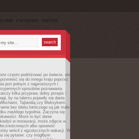
SCRIBE
FACEBOOK
TWITTER
oże często podróżować po świecie, ale
rzenieść się do innego kraju poprzez
a jest jednym z najprostszych i
 przyjemnych sposobów poznawania
tarczy kilka przypraw, dobry przepis i
agi, by na talerzu pojawiły się dania
 Włochami, Tajlandią czy Meksykiem.
narne bez biletu lotniczego są jak małe
dku zwykłego tygodnia. Zaczyna się
iekawości. Może to być danie
iedyś w restauracji, może zdjęcie w
łecznościowych albo opowieść
tóry wrócił z egzotycznych wakacji. W
ia się pytanie: czy mógłbym