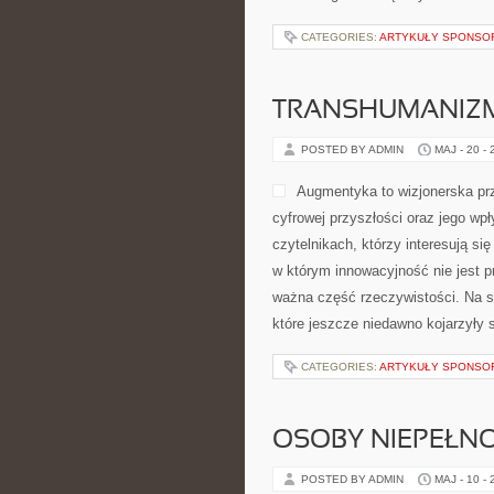
CATEGORIES:
ARTYKUŁY SPONS
TRANSHUMANIZM
POSTED BY ADMIN
MAJ - 20 -
Augmentyka to wizjonerska prz
cyfrowej przyszłości oraz jego wp
czytelnikach, którzy interesują si
w którym innowacyjność nie jest pr
ważna część rzeczywistości. Na s
które jeszcze niedawno kojarzyły 
CATEGORIES:
ARTYKUŁY SPONS
OSOBY NIEPEŁN
POSTED BY ADMIN
MAJ - 10 -