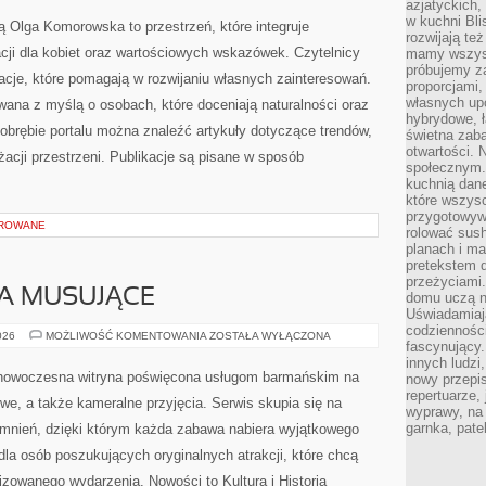
azjatyckich
w kuchni Bl
ą Olga Komorowska to przestrzeń, które integruje
rozwijają te
racji dla kobiet oraz wartościowych wskazówek. Czytelnicy
mamy wszystk
próbujemy z
acje, które pomagają w rozwijaniu własnych zainteresowań.
proporcjami
własnych up
wana z myślą o osobach, które doceniają naturalności oraz
hybrydowe, ł
 obrębie portalu można znaleźć artykuły dotyczące trendów,
świetna zaba
otwartości.
nżacji przestrzeni. Publikacje są pisane w sposób
społecznym.
kuchnią dan
które wszys
przygotowywa
OROWANE
rolować sush
planach i ma
pretekstem d
przeżyciami
A MUSUJĄCE
domu uczą n
Uświadamiają
codziennośc
SZAMPANY
026
MOŻLIWOŚĆ KOMENTOWANIA
ZOSTAŁA WYŁĄCZONA
fascynujący.
I
WINA
innych ludzi
MUSUJĄCE
nowoczesna witryna poświęcona usługom barmańskim na
nowy przepi
repertuarze,
we, a także kameralne przyjęcia. Serwis skupia się na
wyprawy, na
garnka, pate
nień, dzięki którym każda zabawa nabiera wyjątkowego
dla osób poszukujących oryginalnych atrakcji, które chcą
zowanego wydarzenia. Nowości to Kultura i Historia