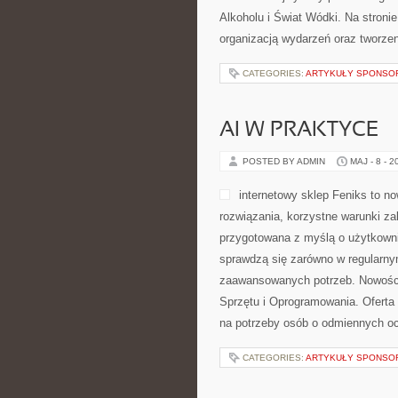
Alkoholu i Świat Wódki. Na stron
organizacją wydarzeń oraz tworze
CATEGORIES:
ARTYKUŁY SPONS
AI W PRAKTYCE
POSTED BY ADMIN
MAJ - 8 - 2
internetowy sklep Feniks to n
rozwiązania, korzystne warunki z
przygotowana z myślą o użytkown
sprawdzą się zarówno w regularnym 
zaawansowanych potrzeb. Nowości 
Sprzętu i Oprogramowania. Oferta
na potrzeby osób o odmiennych oc
CATEGORIES:
ARTYKUŁY SPONS