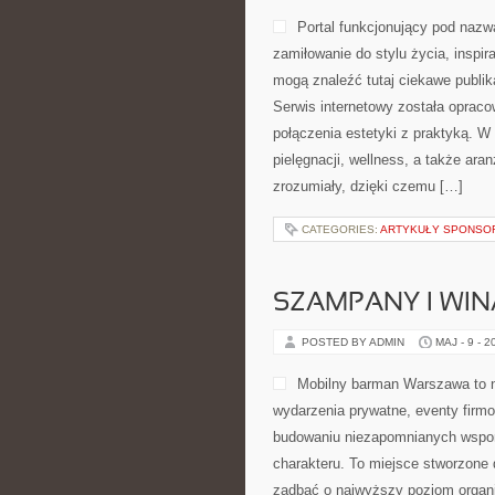
Portal funkcjonujący pod nazw
zamiłowanie do stylu życia, inspi
mogą znaleźć tutaj ciekawe publik
Serwis internetowy została opraco
połączenia estetyki z praktyką. W
pielęgnacji, wellness, a także ara
zrozumiały, dzięki czemu […]
CATEGORIES:
ARTYKUŁY SPONS
SZAMPANY I WIN
POSTED BY ADMIN
MAJ - 9 - 2
Mobilny barman Warszawa to 
wydarzenia prywatne, eventy firmo
budowaniu niezapomnianych wspom
charakteru. To miejsce stworzone 
zadbać o najwyższy poziom organi