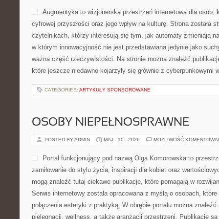
Augmentyka to wizjonerska przestrzeń internetowa dla osób, 
cyfrowej przyszłości oraz jego wpływ na kulturę. Strona została 
czytelnikach, którzy interesują się tym, jak automaty zmieniają n
w którym innowacyjność nie jest przedstawiana jedynie jako suchy
ważna część rzeczywistości. Na stronie można znaleźć publikac
które jeszcze niedawno kojarzyły się głównie z cyberpunkowymi w
CATEGORIES:
ARTYKUŁY SPONSOROWANE
OSOBY NIEPEŁNOSPRAWNE
POSTED BY ADMIN
MAJ - 10 - 2026
MOŻLIWOŚĆ KOMENTOWA
Portal funkcjonujący pod nazwą Olga Komorowska to przestrze
zamiłowanie do stylu życia, inspiracji dla kobiet oraz wartościo
mogą znaleźć tutaj ciekawe publikacje, które pomagają w rozwija
Serwis internetowy została opracowana z myślą o osobach, które 
połączenia estetyki z praktyką. W obrębie portalu można znaleźć 
pielęgnacji, wellness, a także aranżacji przestrzeni. Publikacje s