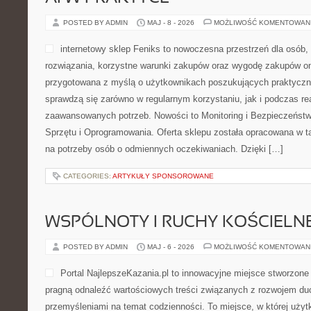
POSTED BY ADMIN
MAJ - 8 - 2026
MOŻLIWOŚĆ KOMENTOWAN
internetowy sklep Feniks to nowoczesna przestrzeń dla osób,
rozwiązania, korzystne warunki zakupów oraz wygodę zakupów onl
przygotowana z myślą o użytkownikach poszukujących praktyczn
sprawdzą się zarówno w regularnym korzystaniu, jak i podczas real
zaawansowanych potrzeb. Nowości to Monitoring i Bezpieczeństw
Sprzętu i Oprogramowania. Oferta sklepu została opracowana w t
na potrzeby osób o odmiennych oczekiwaniach. Dzięki […]
CATEGORIES:
ARTYKUŁY SPONSOROWANE
WSPÓLNOTY I RUCHY KOŚCIELN
POSTED BY ADMIN
MAJ - 6 - 2026
MOŻLIWOŚĆ KOMENTOWAN
Portal NajlepszeKazania.pl to innowacyjne miejsce stworzone
pragną odnaleźć wartościowych treści związanych z rozwojem duc
przemyśleniami na temat codzienności. To miejsce, w której uży