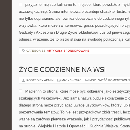
przyjazne miejsce kulinarne to miejsce, które powstało z my
uczciwą kuchnię. Strona internetowa prezentuje charakter bistro,
nie tylko doprawione, ale również dopasowane do codziennego ryt
wizytówka, która może zainteresować gości, poszukujących przy
Gadżety i Akcesoria i Drugie Życie Składników. Już od pierwsze
odnieść wrażenie, że to bistro stawia na swobodę połączoną z kul
CATEGORIES:
ARTYKUŁY SPONSOROWANE
ŻYCIE CODZIENNE NA WSI
POSTED BY ADMIN
MAJ - 3 - 2026
MOŻLIWOŚĆ KOMENTOWAN
Madlennn to strona, które może być odbierane jako estetyczny
szukających wskazówek. Już sama nazwa buduje skojarzenie z 
dlatego strona może przyciągać uwagę użytkowników, którzy lubi
prezentowania tematów. To nie jest przypadkowy zbiór treści, lecz
ważne są zarówno pierwsze wrażenie, jak i przydatność publikow
na stronie: Wiejskie Historie i Opowieści i Kuchnia Wiejska. Str