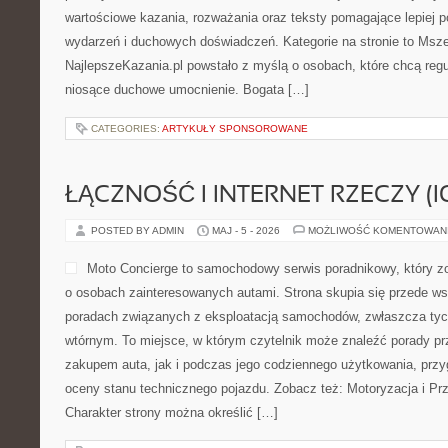
wartościowe kazania, rozważania oraz teksty pomagające lepiej 
wydarzeń i duchowych doświadczeń. Kategorie na stronie to Msze
NajlepszeKazania.pl powstało z myślą o osobach, które chcą regu
niosące duchowe umocnienie. Bogata […]
CATEGORIES:
ARTYKUŁY SPONSOROWANE
ŁĄCZNOŚĆ I INTERNET RZECZY (I
POSTED BY ADMIN
MAJ - 5 - 2026
MOŻLIWOŚĆ KOMENTOWAN
Moto Concierge to samochodowy serwis poradnikowy, który z
o osobach zainteresowanych autami. Strona skupia się przede w
poradach związanych z eksploatacją samochodów, zwłaszcza tyc
wtórnym. To miejsce, w którym czytelnik może znaleźć porady p
zakupem auta, jak i podczas jego codziennego użytkowania, prz
oceny stanu technicznego pojazdu. Zobacz też: Motoryzacja i Pr
Charakter strony można określić […]