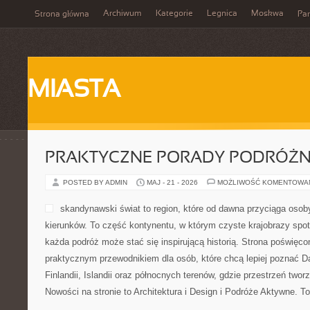
Archiwum
Kategorie
Legnica
Moskwa
Strona główna
Par
MIASTA
PRAKTYCZNE PORADY PODRÓŻN
POSTED BY ADMIN
MAJ - 21 - 2026
MOŻLIWOŚĆ KOMENTOWA
skandynawski świat to region, które od dawna przyciąga oso
kierunków. To część kontynentu, w którym czyste krajobrazy spoty
każda podróż może stać się inspirującą historią. Strona poświęco
praktycznym przewodnikiem dla osób, które chcą lepiej poznać Dan
Finlandii, Islandii oraz północnych terenów, gdzie przestrzeń two
Nowości na stronie to Architektura i Design i Podróże Aktywne. T