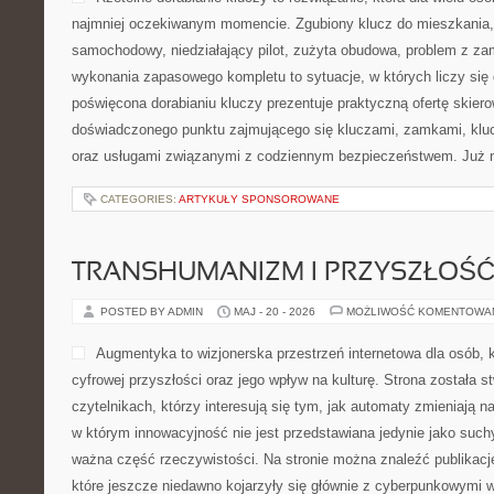
najmniej oczekiwanym momencie. Zgubiony klucz do mieszkania
samochodowy, niedziałający pilot, zużyta obudowa, problem z za
wykonania zapasowego kompletu to sytuacje, w których liczy się
poświęcona dorabianiu kluczy prezentuje praktyczną ofertę skier
doświadczonego punktu zajmującego się kluczami, zamkami, k
oraz usługami związanymi z codziennym bezpieczeństwem. Już 
CATEGORIES:
ARTYKUŁY SPONSOROWANE
TRANSHUMANIZM I PRZYSZŁOŚĆ
POSTED BY ADMIN
MAJ - 20 - 2026
MOŻLIWOŚĆ KOMENTOWA
Augmentyka to wizjonerska przestrzeń internetowa dla osób, 
cyfrowej przyszłości oraz jego wpływ na kulturę. Strona została 
czytelnikach, którzy interesują się tym, jak automaty zmieniają n
w którym innowacyjność nie jest przedstawiana jedynie jako suchy
ważna część rzeczywistości. Na stronie można znaleźć publikac
które jeszcze niedawno kojarzyły się głównie z cyberpunkowymi w