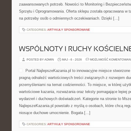
zaawansowanych potrzeb. Nowości to Monitoring i Bezpieczeństw
Sprzętu i Oprogramowania. Oferta sklepu została opracowana w t
na potrzeby osób o odmiennych oczekiwaniach. Dzięki […]
CATEGORIES:
ARTYKUŁY SPONSOROWANE
WSPÓLNOTY I RUCHY KOŚCIELN
POSTED BY ADMIN
MAJ - 6 - 2026
MOŻLIWOŚĆ KOMENTOWAN
Portal NajlepszeKazania.pl to innowacyjne miejsce stworzone
pragną odnaleźć wartościowych treści związanych z rozwojem duc
przemyśleniami na temat codzienności. To miejsce, w której uży
wartościowe kazania, rozważania oraz teksty pomagające lepiej 
wydarzeń i duchowych doświadczeń. Kategorie na stronie to Msze
NajlepszeKazania.pl powstało z myślą o osobach, które chcą regu
niosące duchowe umocnienie. Bogata […]
CATEGORIES:
ARTYKUŁY SPONSOROWANE