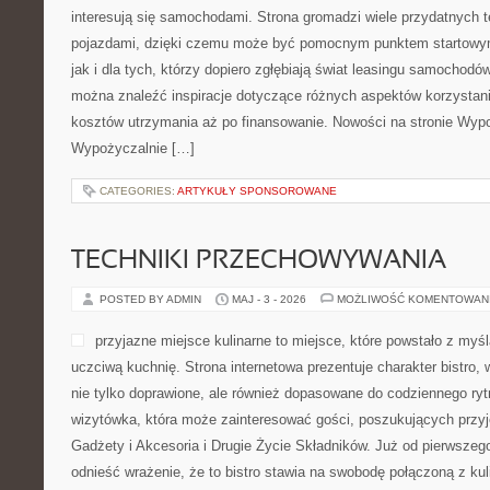
interesują się samochodami. Strona gromadzi wiele przydatnych
pojazdami, dzięki czemu może być pomocnym punktem startowym
jak i dla tych, którzy dopiero zgłębiają świat leasingu samochodó
można znaleźć inspiracje dotyczące różnych aspektów korzystani
kosztów utrzymania aż po finansowanie. Nowości na stronie Wypoż
Wypożyczalnie […]
CATEGORIES:
ARTYKUŁY SPONSOROWANE
TECHNIKI PRZECHOWYWANIA
POSTED BY ADMIN
MAJ - 3 - 2026
MOŻLIWOŚĆ KOMENTOWAN
przyjazne miejsce kulinarne to miejsce, które powstało z my
uczciwą kuchnię. Strona internetowa prezentuje charakter bistro,
nie tylko doprawione, ale również dopasowane do codziennego ryt
wizytówka, która może zainteresować gości, poszukujących przy
Gadżety i Akcesoria i Drugie Życie Składników. Już od pierwsze
odnieść wrażenie, że to bistro stawia na swobodę połączoną z kul