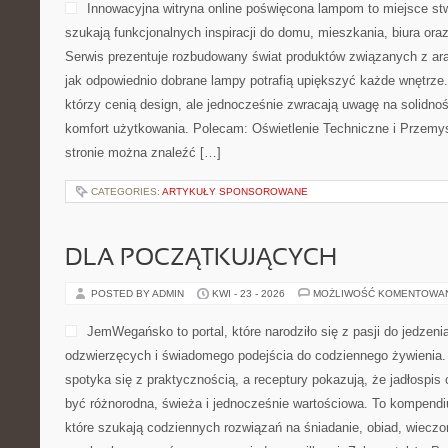
Innowacyjna witryna online poświęcona lampom to miejsce stw
szukają funkcjonalnych inspiracji do domu, mieszkania, biura ora
Serwis prezentuje rozbudowany świat produktów związanych z ara
jak odpowiednio dobrane lampy potrafią upiększyć każde wnętrze. 
którzy cenią design, ale jednocześnie zwracają uwagę na solidno
komfort użytkowania. Polecam: Oświetlenie Techniczne i Przemys
stronie można znaleźć […]
CATEGORIES:
ARTYKUŁY SPONSOROWANE
DLA POCZĄTKUJĄCYCH
POSTED BY ADMIN
KWI - 23 - 2026
MOŻLIWOŚĆ KOMENTOWA
JemWegańsko to portal, które narodziło się z pasji do jedzen
odzwierzęcych i świadomego podejścia do codziennego żywienia. 
spotyka się z praktycznością, a receptury pokazują, że jadłospis
być różnorodna, świeża i jednocześnie wartościowa. To kompend
które szukają codziennych rozwiązań na śniadanie, obiad, wieczor