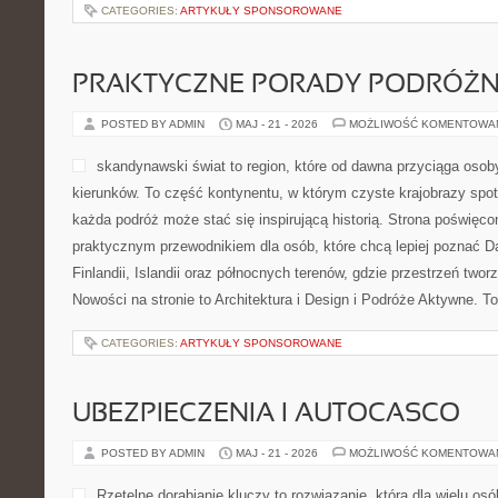
CATEGORIES:
ARTYKUŁY SPONSOROWANE
PRAKTYCZNE PORADY PODRÓŻN
POSTED BY ADMIN
MAJ - 21 - 2026
MOŻLIWOŚĆ KOMENTOWA
skandynawski świat to region, które od dawna przyciąga oso
kierunków. To część kontynentu, w którym czyste krajobrazy spoty
każda podróż może stać się inspirującą historią. Strona poświęco
praktycznym przewodnikiem dla osób, które chcą lepiej poznać Dan
Finlandii, Islandii oraz północnych terenów, gdzie przestrzeń two
Nowości na stronie to Architektura i Design i Podróże Aktywne. T
CATEGORIES:
ARTYKUŁY SPONSOROWANE
UBEZPIECZENIA I AUTOCASCO
POSTED BY ADMIN
MAJ - 21 - 2026
MOŻLIWOŚĆ KOMENTOWA
Rzetelne dorabianie kluczy to rozwiązanie, która dla wielu os