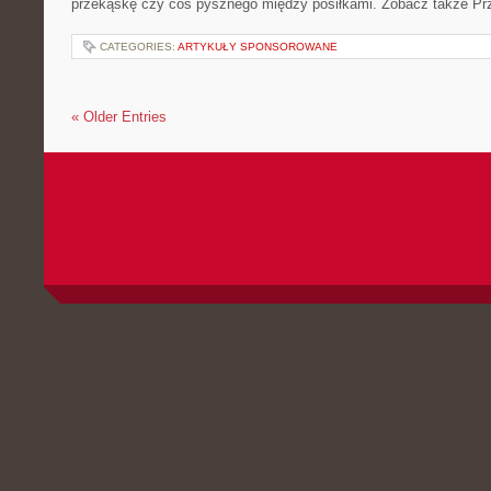
przekąskę czy coś pysznego między posiłkami. Zobacz także Prz
CATEGORIES:
ARTYKUŁY SPONSOROWANE
« Older Entries