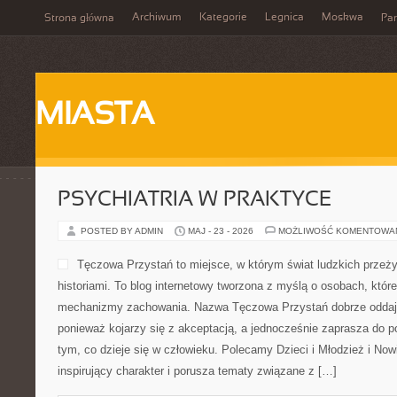
Archiwum
Kategorie
Legnica
Moskwa
Strona główna
Par
MIASTA
PSYCHIATRIA W PRAKTYCE
POSTED BY ADMIN
MAJ - 23 - 2026
MOŻLIWOŚĆ KOMENTOWA
Tęczowa Przystań to miejsce, w którym świat ludzkich przeży
historiami. To blog internetowy tworzona z myślą o osobach, któ
mechanizmy zachowania. Nazwa Tęczowa Przystań dobrze oddaje
ponieważ kojarzy się z akceptacją, a jednocześnie zaprasza do 
tym, co dzieje się w człowieku. Polecamy Dzieci i Młodzież i Now
inspirujący charakter i porusza tematy związane z […]