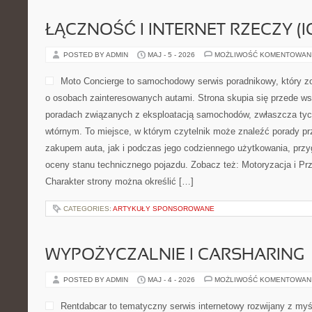
ŁĄCZNOŚĆ I INTERNET RZECZY (I
POSTED BY ADMIN
MAJ - 5 - 2026
MOŻLIWOŚĆ KOMENTOWAN
Moto Concierge to samochodowy serwis poradnikowy, który z
o osobach zainteresowanych autami. Strona skupia się przede w
poradach związanych z eksploatacją samochodów, zwłaszcza tyc
wtórnym. To miejsce, w którym czytelnik może znaleźć porady p
zakupem auta, jak i podczas jego codziennego użytkowania, prz
oceny stanu technicznego pojazdu. Zobacz też: Motoryzacja i Pr
Charakter strony można określić […]
CATEGORIES:
ARTYKUŁY SPONSOROWANE
WYPOŻYCZALNIE I CARSHARING
POSTED BY ADMIN
MAJ - 4 - 2026
MOŻLIWOŚĆ KOMENTOWAN
Rentdabcar to tematyczny serwis internetowy rozwijany z myś