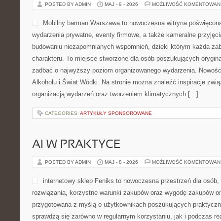
POSTED BY ADMIN
MAJ - 9 - 2026
MOŻLIWOŚĆ KOMENTOWAN
Mobilny barman Warszawa to nowoczesna witryna poświęcon
wydarzenia prywatne, eventy firmowe, a także kameralne przyjęci
budowaniu niezapomnianych wspomnień, dzięki którym każda za
charakteru. To miejsce stworzone dla osób poszukujących oryginal
zadbać o najwyższy poziom organizowanego wydarzenia. Nowości t
Alkoholu i Świat Wódki. Na stronie można znaleźć inspiracje zw
organizacją wydarzeń oraz tworzeniem klimatycznych […]
CATEGORIES:
ARTYKUŁY SPONSOROWANE
AI W PRAKTYCE
POSTED BY ADMIN
MAJ - 8 - 2026
MOŻLIWOŚĆ KOMENTOWAN
internetowy sklep Feniks to nowoczesna przestrzeń dla osób,
rozwiązania, korzystne warunki zakupów oraz wygodę zakupów onl
przygotowana z myślą o użytkownikach poszukujących praktyczn
sprawdzą się zarówno w regularnym korzystaniu, jak i podczas real