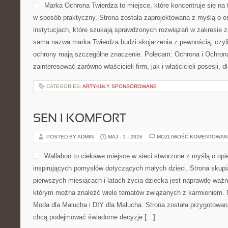
Marka Ochrona Twierdza to miejsce, które koncentruje się na
w sposób praktyczny. Strona została zaprojektowana z myślą o os
instytucjach, które szukają sprawdzonych rozwiązań w zakresie 
sama nazwa marka Twierdza budzi skojarzenia z pewnością, czyli
ochrony mają szczególne znaczenie. Polecam: Ochrona i Ochrona
zainteresować zarówno właścicieli firm, jak i właścicieli posesji, d
CATEGORIES:
ARTYKUŁY SPONSOROWANE
SEN I KOMFORT
POSTED BY ADMIN
MAJ - 1 - 2026
MOŻLIWOŚĆ KOMENTOWAN
Wallaboo to ciekawe miejsce w sieci stworzone z myślą o opi
inspirujących pomysłów dotyczących małych dzieci. Strona skupi
pierwszych miesiącach i latach życia dziecka jest naprawdę ważne
którym można znaleźć wiele tematów związanych z karmieniem. No
Moda dla Malucha i DIY dla Malucha. Strona została przygotowan
chcą podejmować świadome decyzje […]