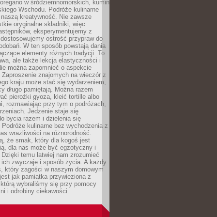
, oregano w śródziemnomorskich, kumin
iskiego Wschodu. Podróże kulinarne
ż naszą kreatywność. Nie zawsze
ie oryginalne składniki, więc
astępników, eksperymentujemy z
, dostosowujemy ostrość przypraw do
odobań. W ten sposób powstają dania
ączące elementy różnych tradycji. To
wa, ale także lekcja elastyczności i
 Nie można zapomnieć o aspekcie
 Zaproszenie znajomych na wieczór z
ego kraju może stać się wydarzeniem,
cy długo pamiętają. Można razem
ć pierożki gyoza, kleić tortille albo
i, rozmawiając przy tym o podróżach,
rzeniach. Jedzenie staje się
o bycia razem i dzielenia się
. Podróże kulinarne bez wychodzenia z
as wrażliwości na różnorodność.
, że smak, który dla kogoś jest
ią, dla nas może być egzotyczny i
 Dzięki temu łatwiej nam zrozumieć
, ich zwyczaje i sposób życia. A każdy
s, który zagości w naszym domowym
 jest jak pamiątka przywieziona z
 którą wybraliśmy się przy pomocy
lni i odrobiny ciekawości.