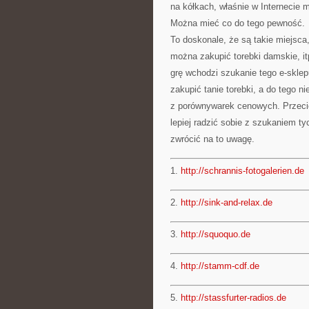
na kółkach, właśnie w Internecie
Można mieć co do tego pewność.
To doskonale, że są takie miejsca,
można zakupić torebki damskie, itp
grę wchodzi szukanie tego e-skle
zakupić tanie torebki, a do tego 
z porównywarek cenowych. Przecie
lepiej radzić sobie z szukaniem ty
zwrócić na to uwagę.
1.
http://schrannis-fotogalerien.de
2.
http://sink-and-relax.de
3.
http://squoquo.de
4.
http://stamm-cdf.de
5.
http://stassfurter-radios.de