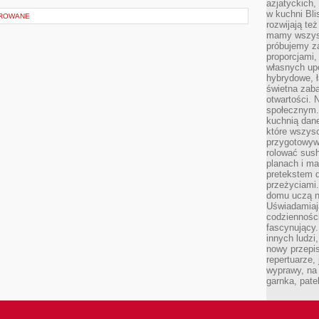
azjatyckich
w kuchni Bl
OROWANE
rozwijają te
mamy wszystk
próbujemy z
proporcjami
własnych up
hybrydowe, ł
świetna zaba
otwartości.
społecznym.
kuchnią dan
które wszys
przygotowywa
rolować sush
planach i ma
pretekstem d
przeżyciami
domu uczą n
Uświadamiają
codziennośc
fascynujący.
innych ludzi
nowy przepi
repertuarze,
wyprawy, na
garnka, pate