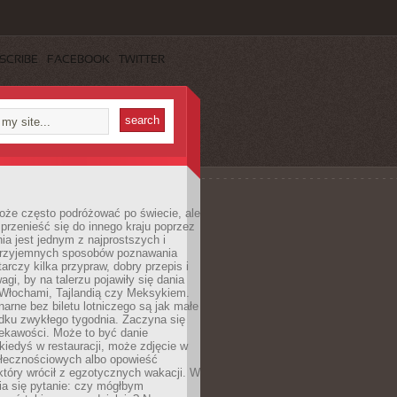
SCRIBE
FACEBOOK
TWITTER
oże często podróżować po świecie, ale
rzenieść się do innego kraju poprzez
a jest jednym z najprostszych i
 przyjemnych sposobów poznawania
tarczy kilka przypraw, dobry przepis i
agi, by na talerzu pojawiły się dania
 Włochami, Tajlandią czy Meksykiem.
narne bez biletu lotniczego są jak małe
dku zwykłego tygodnia. Zaczyna się
iekawości. Może to być danie
iedyś w restauracji, może zdjęcie w
łecznościowych albo opowieść
tóry wrócił z egzotycznych wakacji. W
ia się pytanie: czy mógłbym