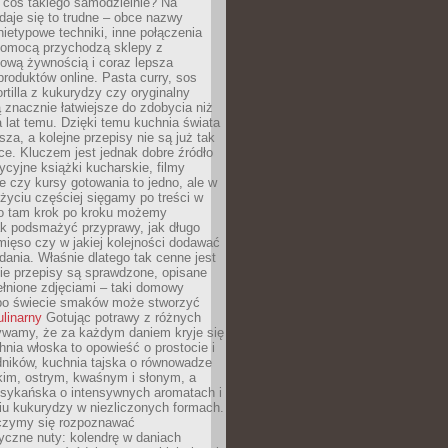
 coś takiego samodzielnie? Na
aje się to trudne – obce nazwy
nietypowe techniki, inne połączenia
omocą przychodzą sklepy z
ową żywnością i coraz lepsza
roduktów online. Pasta curry, sos
ortilla z kukurydzy czy oryginalny
znacznie łatwiejsze do zdobycia niż
a lat temu. Dzięki temu kuchnia świata
ższa, a kolejne przepisy nie są już tak
ce. Kluczem jest jednak dobre źródło
ycyjne książki kucharskie, filmy
e czy kursy gotowania to jedno, ale w
yciu częściej sięgamy po treści w
 To tam krok po kroku możemy
ak podsmażyć przyprawy, jak długo
ięso czy w jakiej kolejności dodawać
 dania. Właśnie dlatego tak cenne jest
ie przepisy są sprawdzone, opisane
ełnione zdjęciami – taki domowy
po świecie smaków może stworzyć
ulinarny
Gotując potrawy z różnych
rywamy, że za każdym daniem kryje się
chnia włoska to opowieść o prostocie i
dników, kuchnia tajska o równowadze
kim, ostrym, kwaśnym i słonym, a
sykańska o intensywnych aromatach i
iu kukurydzy w niezliczonych formach.
czymy się rozpoznawać
yczne nuty: kolendrę w daniach