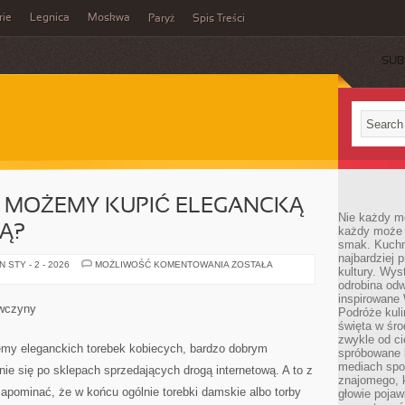
rie
Legnica
Moskwa
Paryż
Spis Treści
SUB
U MOŻEMY KUPIĆ ELEGANCKĄ
Nie każdy m
Ą?
każdy może p
smak. Kuchni
najbardziej
W
 STY - 2 - 2026
MOŻLIWOŚĆ KOMENTOWANIA
ZOSTAŁA
kultury. Wys
JAKIM
MIEJSCU
odrobina odw
MOŻEMY
inspirowane
KUPIĆ
ewczyny
Podróże kuli
ELEGANCKĄ
TORBĘ
święta w śro
SKÓRZANĄ?
zwykle od c
jemy eleganckich torebek kobiecych, bardzo dobrym
spróbowane k
mediach spo
nie się po sklepach sprzedających drogą internetową. A to z
znajomego, k
apominać, że w końcu ogólnie torebki damskie albo torby
głowie pojaw