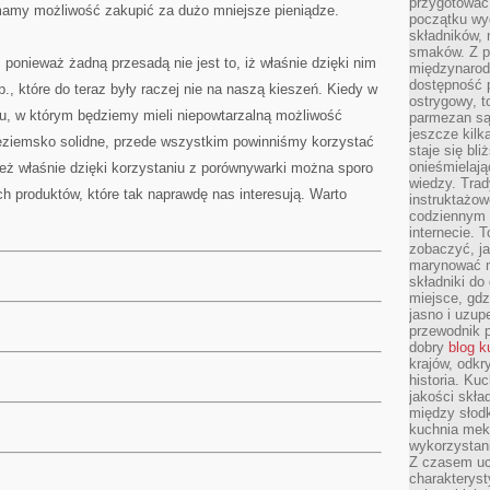
przygotować
 mamy możliwość zakupić za dużo mniejsze pieniądze.
początku wyd
składników, 
smaków. Z p
 ponieważ żadną przesadą nie jest to, iż właśnie dzięki nim
międzynarod
dostępność p
., które do teraz były raczej nie na naszą kieszeń. Kiedy w
ostrygowy, t
pu, w którym będziemy mieli niepowtarzalną możliwość
parmezan są 
jeszcze kilk
nieziemsko solidne, przede wszystkim powinniśmy korzystać
staje się bli
onieśmielają
ż właśnie dzięki korzystaniu z porównywarki można sporo
wiedzy. Trad
ch produktów, które tak naprawdę nas interesują. Warto
instruktażow
codziennym ż
internecie.
zobaczyć, j
marynować m
składniki do
miejsce, gdz
jasno i uzup
przewodnik 
dobry
blog k
krajów, odk
historia. Ku
jakości skła
między słod
kuchnia mek
wykorzystan
Z czasem u
charakteryst