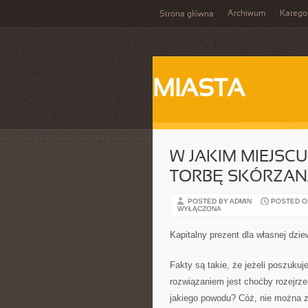
Archiwum
Katego
Strona główna
MIASTA
W JAKIM MIEJSC
TORBĘ SKÓRZAN
POSTED BY ADMIN
POSTED ON
WYŁĄCZONA
Kapitalny prezent dla własnej dzi
Fakty są takie, że jeżeli poszuku
rozwiązaniem jest choćby rozejrze
jakiego powodu? Cóż, nie można z