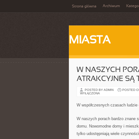
Archiwum
Katego
Strona główna
MIASTA
W NASZYCH POR
ATRAKCYJNE SĄ 
POSTED BY ADMIN
POSTED ON
WYŁĄCZONA
W współczesnych czasach ludzie
W naszych porach bardzo znane są 
domu. Nowomodne domy i mieszkan
tylko udostępniają wiele czynności