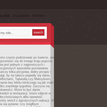
SCRIBE
FACEBOOK
TWITTER
oże często podróżować po świecie, ale
rzenieść się do innego kraju poprzez
a jest jednym z najprostszych i
 przyjemnych sposobów poznawania
tarczy kilka przypraw, dobry przepis i
agi, by na talerzu pojawiły się dania
 Włochami, Tajlandią czy Meksykiem.
narne bez biletu lotniczego są jak małe
dku zwykłego tygodnia. Zaczyna się
iekawości. Może to być danie
iedyś w restauracji, może zdjęcie w
łecznościowych albo opowieść
tóry wrócił z egzotycznych wakacji. W
ia się pytanie: czy mógłbym