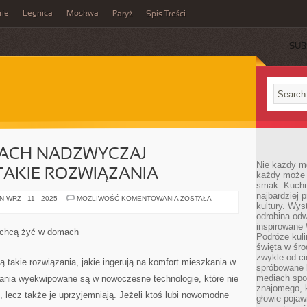
rie
Legnica
Moskwa
Paryż
Spis Treści
SUB
ACH NADZWYCZAJ
Nie każdy m
TAKIE ROZWIĄZANIA
każdy może p
smak. Kuchni
najbardziej
W
 WRZ - 11 - 2025
MOŻLIWOŚĆ KOMENTOWANIA
ZOSTAŁA
kultury. Wys
NASZYCH
PORACH
odrobina odw
NADZWYCZAJ
inspirowane
ATRAKCYJNE
 chcą żyć w domach
SĄ
Podróże kuli
TAKIE
święta w śro
ROZWIĄZANIA
zwykle od c
takie rozwiązania, jakie ingerują na komfort mieszkania w
spróbowane k
mediach spo
ia wyekwipowane są w nowoczesne technologie, które nie
znajomego, k
, lecz także je uprzyjemniają. Jeżeli ktoś lubi nowomodne
głowie pojaw