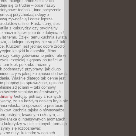
 coś takiego samodzielnie? Na
aje się to trudne – obce nazwy
nietypowe techniki, inne połączenia
omocą przychodzą sklepy z
ową żywnością i coraz lepsza
roduktów online. Pasta curry, sos
ortilla z kukurydzy czy oryginalny
znacznie łatwiejsze do zdobycia niż
a lat temu. Dzięki temu kuchnia świata
ższa, a kolejne przepisy nie są już tak
ce. Kluczem jest jednak dobre źródło
ycyjne książki kucharskie, filmy
e czy kursy gotowania to jedno, ale w
yciu częściej sięgamy po treści w
 To tam krok po kroku możemy
ak podsmażyć przyprawy, jak długo
ięso czy w jakiej kolejności dodawać
 dania. Właśnie dlatego tak cenne jest
ie przepisy są sprawdzone, opisane
ełnione zdjęciami – taki domowy
po świecie smaków może stworzyć
ulinarny
Gotując potrawy z różnych
rywamy, że za każdym daniem kryje się
chnia włoska to opowieść o prostocie i
dników, kuchnia tajska o równowadze
kim, ostrym, kwaśnym i słonym, a
sykańska o intensywnych aromatach i
iu kukurydzy w niezliczonych formach.
czymy się rozpoznawać
yczne nuty: kolendrę w daniach