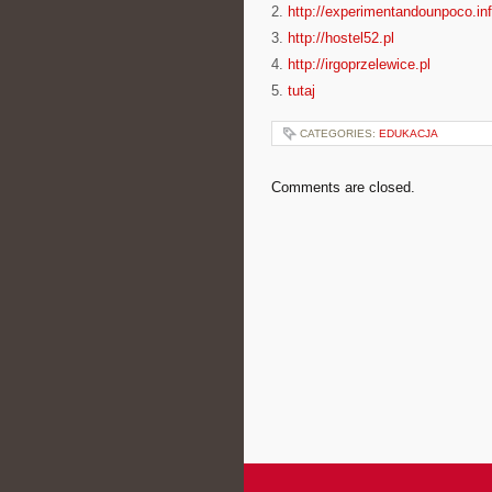
2.
http://experimentandounpoco.in
3.
http://hostel52.pl
4.
http://irgoprzelewice.pl
5.
tutaj
CATEGORIES:
EDUKACJA
Comments are closed.