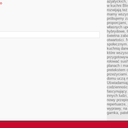
azjatyckich
fo
w kuchni Bl
rozwijają te
mamy wszystk
próbujemy z
proporcjami
własnych up
hybrydowe, ł
świetna zaba
otwartości.
społecznym.
kuchnią dan
które wszys
przygotowywa
rolować sush
planach i ma
pretekstem d
przeżyciami
domu uczą n
Uświadamiają
codziennośc
fascynujący.
innych ludzi
nowy przepi
repertuarze,
wyprawy, na
garnka, pate