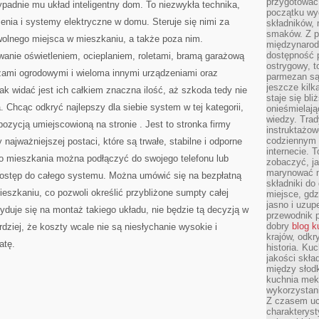
przygotować
ypadnie mu układ inteligentny dom. To niezwykła technika,
początku wyd
enia i systemy elektryczne w domu. Steruje się nimi za
składników, 
smaków. Z p
olnego miejsca w mieszkaniu, a także poza nim.
międzynarod
dostępność p
wanie oświetleniem, ocieplaniem, roletami, bramą garażową
ostrygowy, t
ami ogrodowymi i wieloma innymi urządzeniami oraz
parmezan są 
jeszcze kilk
 widać jest ich całkiem znaczna ilość, aż szkoda tedy nie
staje się bli
. Chcąc odkryć najlepszy dla siebie system w tej kategorii,
onieśmielają
wiedzy. Trad
pozycją umiejscowioną na stronie
. Jest to stronka firmy
instruktażow
codziennym ż
 najważniejszej postaci, które są trwałe, stabilne i odporne
internecie.
go mieszkania można podłączyć do swojego telefonu lub
zobaczyć, j
marynować m
 dostęp do całego systemu. Można umówić się na bezpłatną
składniki do
szkaniu, co pozwoli określić przybliżone sumpty całej
miejsce, gdz
jasno i uzup
cyduje się na montaż takiego układu, nie będzie tą decyzją w
przewodnik 
dobry
blog k
dziej, że koszty wcale nie są niesłychanie wysokie i
krajów, odk
atę.
historia. Ku
jakości skła
między słod
kuchnia mek
wykorzystan
Z czasem u
charakteryst