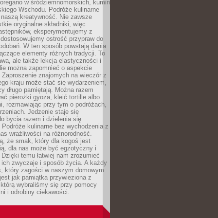
, oregano w śródziemnomorskich, kumin
iskiego Wschodu. Podróże kulinarne
ż naszą kreatywność. Nie zawsze
ie oryginalne składniki, więc
astępników, eksperymentujemy z
, dostosowujemy ostrość przypraw do
odobań. W ten sposób powstają dania
ączące elementy różnych tradycji. To
wa, ale także lekcja elastyczności i
 Nie można zapomnieć o aspekcie
 Zaproszenie znajomych na wieczór z
ego kraju może stać się wydarzeniem,
cy długo pamiętają. Można razem
ć pierożki gyoza, kleić tortille albo
i, rozmawiając przy tym o podróżach,
rzeniach. Jedzenie staje się
o bycia razem i dzielenia się
. Podróże kulinarne bez wychodzenia z
as wrażliwości na różnorodność.
, że smak, który dla kogoś jest
ią, dla nas może być egzotyczny i
 Dzięki temu łatwiej nam zrozumieć
, ich zwyczaje i sposób życia. A każdy
s, który zagości w naszym domowym
 jest jak pamiątka przywieziona z
 którą wybraliśmy się przy pomocy
lni i odrobiny ciekawości.