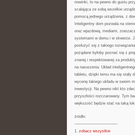
nowinki, to na pewno do gustu prz
scalająca ze sobą wszelkie urządz
pomocą jednego urządzenia, z dow
Inteligentny dom pozwala na stero
oraz wjazdową, mediami, zraszacz
systemami w domu i w skwerze. Jak
posłużyć się z takiego rozwiązania
pożądane byłoby poznać się z pro
znanej i respektowanej za produkty
na naruszenia. Układ inteligentne
tabletu, dzięki temu ma się stały
wycenę takiego układu w swoim mie
inwestycji. Na pewno nikt kto zde
przyszłości rozczarowany. Tym bar
większość będzie stać na taką lok
źródło:
———————————
1.
zobacz wszystkie