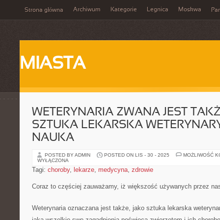
Archiwum
Kategorie
Legnica
Moskwa
Strona główna
Par
MIASTA
WETERYNARIA ZWANA JEST TAKŻ
SZTUKA LEKARSKA WETERYNARYJ
NAUKA
POSTED BY ADMIN
POSTED ON LIS - 30 - 2025
MOŻLIWOŚĆ 
WYŁĄCZONA
Tagi:
choroby
,
lekarze
,
medycyna
,
zdrowie
Coraz to częściej zauważamy, iż większość używanych przez na
Weterynaria oznaczana jest także, jako sztuka lekarska weterynary
jaka wszelkie swe zagadnienia poświęca zwierzętom i ich choro