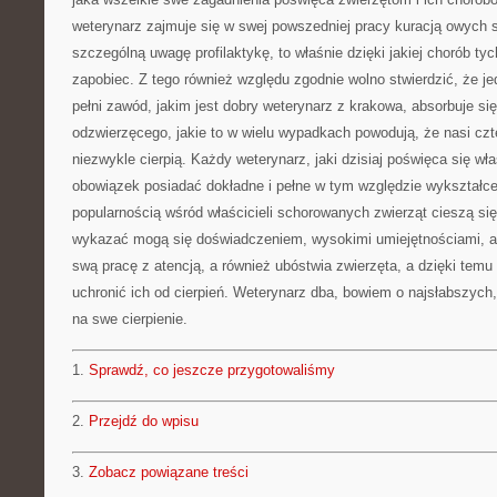
weterynarz zajmuje się w swej powszedniej pracy kuracją owych s
szczególną uwagę profilaktykę, to właśnie dzięki jakiej chorób ty
zapobiec. Z tego również względu zgodnie wolno stwierdzić, że je
pełni zawód, jakim jest dobry weterynarz z krakowa, absorbuje s
odzwierzęcego, jakie to w wielu wypadkach powodują, że nasi czt
niezwykle cierpią. Każdy weterynarz, jaki dzisiaj poświęca się 
obowiązek posiadać dokładne i pełne w tym względzie wykształc
popularnością wśród właścicieli schorowanych zwierząt cieszą się
wykazać mogą się doświadczeniem, wysokimi umiejętnościami, a 
swą pracę z atencją, a również ubóstwia zwierzęta, a dzięki tem
uchronić ich od cierpień. Weterynarz dba, bowiem o najsłabszych,
na swe cierpienie.
1.
Sprawdź, co jeszcze przygotowaliśmy
2.
Przejdź do wpisu
3.
Zobacz powiązane treści