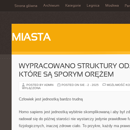
Archiwum
Kategorie
Legnica
Moskwa
Strona główna
Par
MIASTA
WYPRACOWANO STRUKTURY ODŻ
KTÓRE SĄ SPORYM ORĘŻEM
POSTED BY ADMIN
POSTED ON SIE - 2 - 2025
MOŻLIWOŚĆ K
WYŁĄCZONA
Człowiek jest jednostką bardzo trudną
Homo sapiens jest jednostką wybitnie skomplikowaną i aby był z
radował się do późnej starości nie wystarczy jedynie prawidłowe
fizjologicznych, inaczej zdrowe ciało. To przykre, każdy ma praw