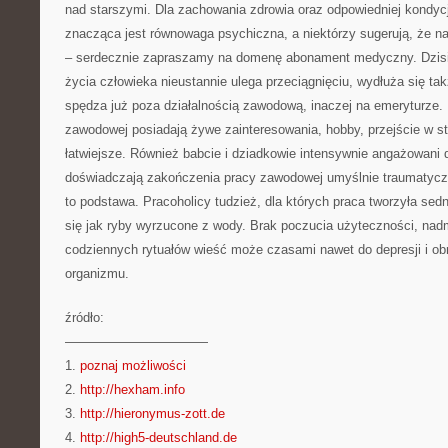
nad starszymi. Dla zachowania zdrowia oraz odpowiedniej kondycji
znacząca jest równowaga psychiczna, a niektórzy sugerują, że n
– serdecznie zapraszamy na domenę abonament medyczny. Dzisia
życia człowieka nieustannie ulega przeciągnięciu, wydłuża się ta
spędza już poza działalnością zawodową, inaczej na emeryturze. 
zawodowej posiadają żywe zainteresowania, hobby, przejście w s
łatwiejsze. Również babcie i dziadkowie intensywnie angażowani 
doświadczają zakończenia pracy zawodowej umyślnie traumatyczn
to podstawa. Pracoholicy tudzież, dla których praca tworzyła sed
się jak ryby wyrzucone z wody. Brak poczucia użyteczności, nad
codziennych rytuałów wieść może czasami nawet do depresji i obn
organizmu.
źródło:
———————————
1.
poznaj możliwości
2.
http://hexham.info
3.
http://hieronymus-zott.de
4.
http://high5-deutschland.de