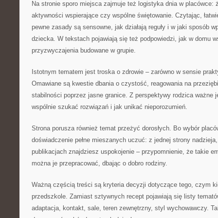
Na stronie sporo miejsca zajmuje też logistyka dnia w placówce: 
aktywności wspierające czy wspólne świętowanie. Czytając, łatwi
pewne zasady są sensowne, jak działają reguły i w jaki sposób 
dziecka. W tekstach pojawiają się też podpowiedzi, jak w domu w
przyzwyczajenia budowane w grupie.
Istotnym tematem jest troska o zdrowie – zarówno w sensie prakt
Omawiane są kwestie dbania o czystość, reagowania na przeziębi
stabilności poprzez jasne granice. Z perspektywy rodzica ważne je
wspólnie szukać rozwiązań i jak unikać nieporozumień.
Strona porusza również temat przeżyć dorosłych. Bo wybór placówk
doświadczenie pełne mieszanych uczuć: z jednej strony nadzieja,
publikacjach znajdziesz uspokojenie – przypomnienie, że takie e
można je przepracować, dbając o dobro rodziny.
Ważną częścią treści są kryteria decyzji dotyczące tego, czym ki
przedszkole. Zamiast sztywnych recept pojawiają się listy temat
adaptacja, kontakt, sale, teren zewnętrzny, styl wychowawczy. T