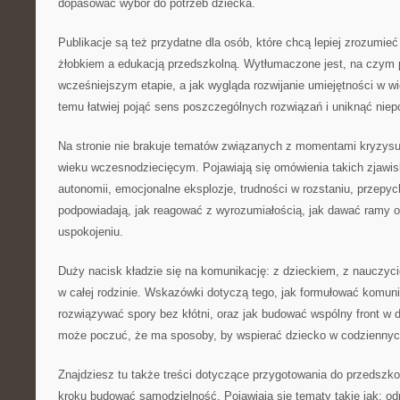
dopasować wybór do potrzeb dziecka.
Publikacje są też przydatne dla osób, które chcą lepiej zrozumi
żłobkiem a edukacją przedszkolną. Wytłumaczone jest, na czym 
wcześniejszym etapie, a jak wygląda rozwijanie umiejętności w w
temu łatwiej pojąć sens poszczególnych rozwiązań i uniknąć nie
Na stronie nie brakuje tematów związanych z momentami kryzysu, 
wieku wczesnodziecięcym. Pojawiają się omówienia takich zjawisk
autonomii, emocjonalne eksplozje, trudności w rozstaniu, przepyc
podpowiadają, jak reagować z wyrozumiałością, jak dawać ramy 
uspokojeniu.
Duży nacisk kładzie się na komunikację: z dzieckiem, z nauczyci
w całej rodzinie. Wskazówki dotyczą tego, jak formułować komuni
rozwiązywać spory bez kłótni, oraz jak budować wspólny front w 
może poczuć, że ma sposoby, by wspierać dziecko w codziennyc
Znajdziesz tu także treści dotyczące przygotowania do przedszkola
kroku budować samodzielność. Pojawiają się tematy takie jak: odp