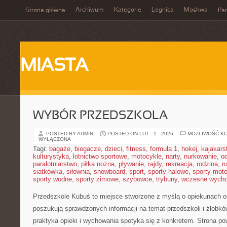
Archiwum
Kategorie
Legnica
Moskwa
Strona główna
Par
MIASTA
WYBÓR PRZEDSZKOLA
POSTED BY ADMIN
POSTED ON LUT - 1 - 2026
MOŻLIWOŚĆ K
WYŁĄCZONA
Tagi:
bagaże
,
biegacze
,
dzieci
,
fitness
,
formuła 1
,
hokej
,
kajakars
kulturystyka
,
lotnictwo sportowe
,
motocykle
,
narty
,
nurkowanie
,
o
paralotniarstwo
,
piłka nożna
,
pływanie
,
rajdy
,
rekreacja
,
rodzina
,
r
siatkówka
,
siłownia
,
snowboard
,
sport
,
sporty halowe
,
sporty mot
sporty wodne
,
sporty zimowe
,
szybowce
,
trybuny
,
wczesne wych
Przedszkole Kubuś
to miejsce stworzone z myślą o opiekunach or
poszukują sprawdzonych informacji na temat przedszkoli i żłobkó
praktyka opieki i wychowania spotyka się z konkretem. Strona pow