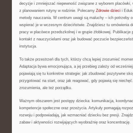
decyzje i zmniejszać niepewność związane z wyborem placówki, 
z planowaniem rutyny w rodzinie. Polecamy
Zdrowie dzieci
i Eduk
metody nauczania. W centrum uwagi są maluchy – ich potrzeby or
wspierać je w wczesnym dzieciństwie. Znajdziesz tu omówienia 
pracy w placówce przedszkolnej i w grupie żłobkowej. Publikacje
kontakt z nauczycielami oraz jak budować poczucie bezpieczeńst
instytucja.
To także przestrzeń dla tych, którzy chcą lepiej zrozumieć momen
Adaptacja bywa emocjonująca, a jej przebieg zależy od wcześnie
pojawiają się tu konkretne strategie: jak zbudować pozytywne sko
przygotować na start, oraz jak reagować, gdy pojawią się niechęć
zrozumienia, ale też porządku.
Ważnym obszarem jest postępy dziecka: komunikacja, koordynac
kompetencje społeczne oraz przeżycia. Artykuły pomagają rozpo
rozwoju i podpowiadają, jak wzmacniać dziecku bez presji. Znajdz
zabaw i aktywności rozwijających wyobraźnię oraz koncentrację.