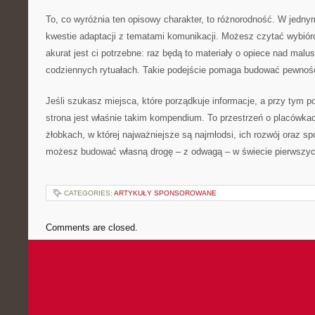
To, co wyróżnia ten opisowy charakter, to różnorodność. W jedny
kwestie adaptacji z tematami komunikacji. Możesz czytać wybiórc
akurat jest ci potrzebne: raz będą to materiały o opiece nad mal
codziennych rytuałach. Takie podejście pomaga budować pewność
Jeśli szukasz miejsca, które porządkuje informacje, a przy tym po
strona jest właśnie takim kompendium. To przestrzeń o placówka
żłobkach, w której najważniejsze są najmłodsi, ich rozwój oraz sp
możesz budować własną drogę – z odwagą – w świecie pierwszyc
CATEGORIES:
ARTYKUŁY SPONSOROWANE
Comments are closed.